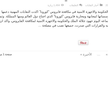
على
أخبار النقابات
التعليقات
1,484 زيارة
مجلس
النقباء يقرر
لحكومة والاجهزة الامنية في مكافحة فايروس “كورونا” اكدت النقابات المهنية دعمها
انشاء
صندوق
ؤسساتها لمجابهة ومحاربة فايروس “كورونا” الذي اجتاح دول العالم ومنها المملكة. وثم
طوارئ
ه اليوم جهود جلالة الملك والحكومه والاجهزه الامنية لمكافحة الفايروس، واكد ان
وتأسيس
مستشفى
ومه والقرارات التي صدرت، جميعها تصب في مصلحة ...
ميداني
مغلقة
»
...
الأخيرة »
صفحة 1 من 9