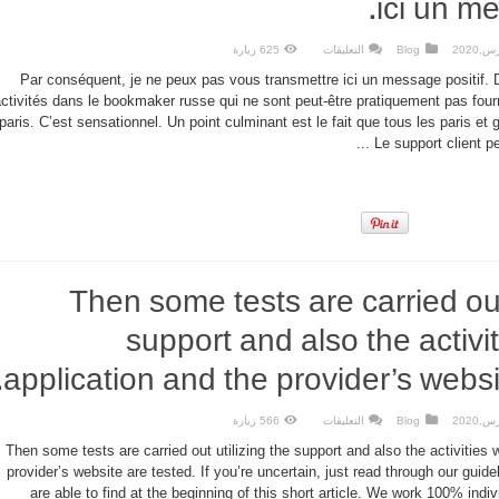
ici un me
على
Blog
التعليقات
625 زيارة
Par
conséquent,
Par conséquent, je ne peux pas vous transmettre ici un message positif. 
je
ne
ctivités dans le bookmaker russe qui ne sont peut-être pratiquement pas fourn
peux
paris. C’est sensationnel. Un point culminant est le fait que tous les paris et
pas
vous
Le support client peu
transmettre
ici
un
message
positif.
مغلقة
Then some tests are carried out
support and also the activi
application and the provider’s websi
على
Blog
التعليقات
566 زيارة
Then
some
Then some tests are carried out utilizing the support and also the activities 
tests
are
provider’s website are tested. If you’re uncertain, just read through our guid
carried
are able to find at the beginning of this short article. We work 100% indiv
out