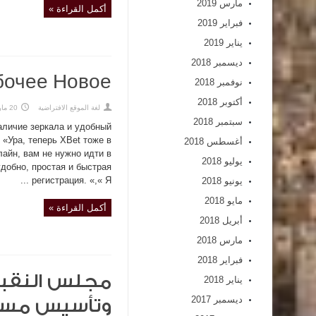
مارس 2019
أكمل القراءة »
فبراير 2019
يناير 2019
ديسمبر 2018
бочее Новое
نوفمبر 2018
أكتوبر 2018
لغة الموقع الافتراضية
20 مارس,2020
سبتمبر 2018
аличие зеркала и удобный
 «Ура, теперь XBet тоже в
أغسطس 2018
лайн, вам не нужно идти в
يوليو 2018
удобно, простая и быстрая
регистрация. «,« Я ...
يونيو 2018
مايو 2018
أكمل القراءة »
أبريل 2018
مارس 2018
فبراير 2018
مجلس النقبا
يناير 2018
ديسمبر 2017
وتأسيس مست