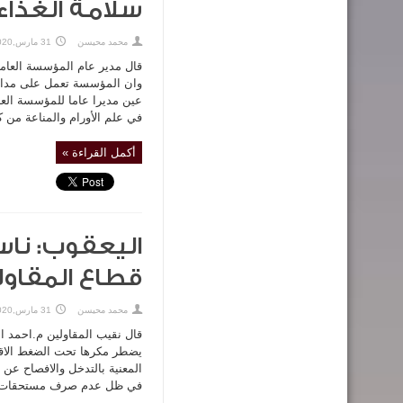
سلامة الغذاء 
محمد محيسن
31 مارس,2020
قال مدير عام المؤسسة العامة 
وان المؤسسة تعمل على مدار ا
عين مديرا عاما للمؤسسة العام
في علم الأورام والمناعة من 
أكمل القراءة »
اليعقوب: نا
قطاع المقاول
محمد محيسن
31 مارس,2020
قال نقيب المقاولين م.احمد 
يضطر مكرها تحت الضغط الاقتص
المعنية بالتدخل والافصاح عن 
في ظل عدم صرف مستحقات المق