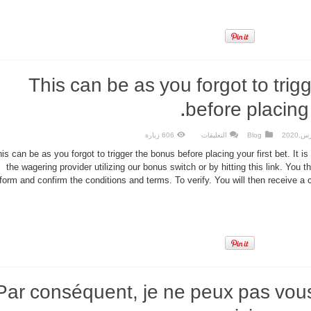
المقاولات
وقد
يسرح
كافة
العاملين
فيه
مغلقة
This can be as you forgot to trig
before placing y
على
Blog
التعليقات
606 زيارة
This
can
is can be as you forgot to trigger the bonus before placing your first bet. It is 
be
as
the wagering provider utilizing our bonus switch or by hitting this link. You 
you
form and confirm the conditions and terms. To verify. You will then receive 
forgot
to
trigger
the
bonus
before
placing
your
first
bet.
مغلقة
Par conséquent, je ne peux pas vou