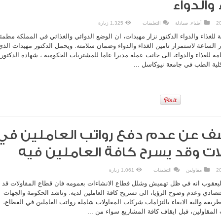
والدواء
على
أطباء
,
صيادلة
التعليقات
1,325 زيارة
مهيدات:
نعمل
للغذاء والدواء الدكتور نزار مهيدات، ان الوضع الدوائي والغذائي في المملكة مطمئ
على
مدار
لساعة لاستمرار تامين الغذاء والدواء وضمان سلامته. ويحمل الدكتور مهيدات الذي
الساعة
ة للغذاء والدواء، الى جانب عمله مديرا عاما للمشتريات الحكومية ، شهادة الدكتورا
لتأمين
وضمان
كلية الطب في جامعة نيوكاسل ...
سلامة
الغذاء
والدواء
مغلقة
سف عن عدم دفع رواتب العاملين في
ات وقد يسرح كافة العاملين فيه
على
مقاولين
التعليقات
1,061 زيارة
اليعقوب:
ناسف
اليعقوب انه في ظل تهميش وشلل قطاع الانشاءات بعمومه فان قطاع المقاولات قد
عن
عدم
ادي وعدم وضوح الرؤيا، الى تسريح كافة العاملين لديه. وناشد الحكومة والجهات
دفع
طريقة والية الايفاء بالتزامات شركات المقاولات شاملة رواتب العاملين في القطاع،
رواتب
العاملين
اولين، قبل ايقاف كافة المشاريع سواء من ...
في
قطاع