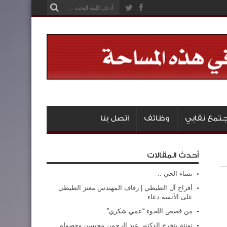
تمع نقابي
وظائف
اتصل بنا
أحدث المقالات
نساء الحي ..
أفراح آل الطيطي | زفاف المهندس معتز الطيطي
على الآنسة دعاء
من قصص اللجوء “عمي شكري”
تهنئة بتخرج الدكتور عبد الرحمن محيسن وحصوله