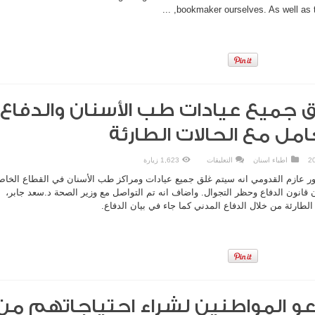
utilizing
bookmaker ourselves. As well as th
the
support
and
also
the
activities
wagering
application
and
the
provider’s
website
 جميع عيادات طب الأسنان والدفاع
are
tested.
مغلقة
مل مع الحالات الطارئة
على
اطباء اسنان
التعليقات
1,623 زيارة
القدومي:
غلق
تور عازم القدومي انه سيتم غلق جميع عيادات ومراكز طب الأسنان في القطاع الخا
جميع
عيادات
ن قانون الدفاع وحظر التجوال. واضاف انه تم التواصل مع وزير الصحة د.سعد جابر،
طب
 الطارئة من خلال الدفاع المدني كما جاء في بيان الدفاع.
الأسنان
والدفاع
المدني
سيتعامل
مع
الحالات
الطارئة
مغلقة
دعو المواطنين لشراء احتياجاتهم من