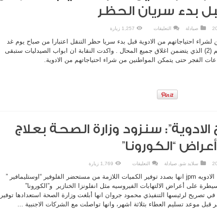
ل بدء سريان الحظر
على
صيادلة
التعليقات
1,257 زيارة
“الصيادلة”
تدعو
 لشراء احتياجاتهم من الادوية قبل بدء سريا حظر التنقل اعتبارا من صباح يوم غد
المواطنين
لشراء
السبت بموجب امر الدفاع رقم (2) الذي يتضمن اغلاق جميع المحال . واكدت النقابة ان ابواب الصيدليات ستبقى
احتياجاتهم
ت الفجر حتى يتمكن المواطنين من شراء احتياجاتهم من الادوية.
من
الصيدليات
قبل
بدء
سريان
الحظر
مغلقة
اج الادوية”: سنزود وزارة الصحة بعلاج
راض “الكورونا”
على
سلايد شو
,
صيادلة
التعليقات
1,769 زيارة
“الاردنية
لانتاج
قالت الشركة الاردنية لانتاج الادويه jpm انها بصدد توفير الكميات اللازمة من مستحضر الفلوفير “اوستليمافير ”
الادوية”:
سنزود
سيطرة على أعراض الالتهابات الفيروسيه مثل انفلونزا الخنازير و”الكورونا”
وزارة
لشركة في تصريح لرئيسها التنفيذي محمود جروان انها أبلغت وزارة الصحة استعدادها توفير
الصحة
بعلاج
قبل موعد تسليم العطاء بثلاثة اشهر، وانها تواصلت مع الشركات الاجنبية ...
يسيطر
على
أعراض