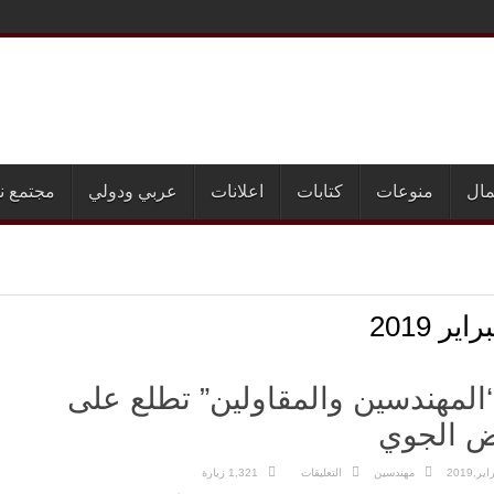
مال
منوعات
كتابات
اعلانات
عربي ودولي
مجتمع ن
راير 2019
المهندسين والمقاولين” تطلع على
ض الجوي
على
مهندسين
التعليقات
1,321 زيارة
غرفة