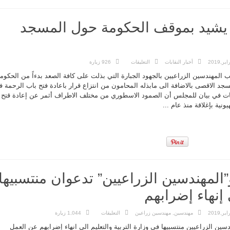
 يشيد بموقف الحكومة حول المسجد
على
أخبار النقابات
التعليقات
926 زيارة
مجلس
النقباء
المهندسين الزراعيين بالجهود الجبارة التي بذلت على كافة الصعد بدءاً من الحكوم
يشيد
بموقف
سجد الاقصى بالاضافة الى مابذله المحامون من انتزاع قرار باعادة فتح باب الرحمة 
الحكومة
حات في بيان للمجلس أن الصمود الاسطوري من مختلف الاطراف أثمر عن إعادة قتح
حول
المسجد
ونية بإغلاقة منذ عام ...
الاقصى
مغلقة
”المهندسين الزراعيين” تدعوان منتسبيها
 إنهاء إضرابهم
على
مهندسين
,
مهندسين زراعين
التعليقات
1,044 زيارة
“المهندسين”
و”المهندسين
سين الزراعيين منتسبيها في وزارة التربية والتعليم الى انهاء إضرابهم عن العمل
الزراعيين”