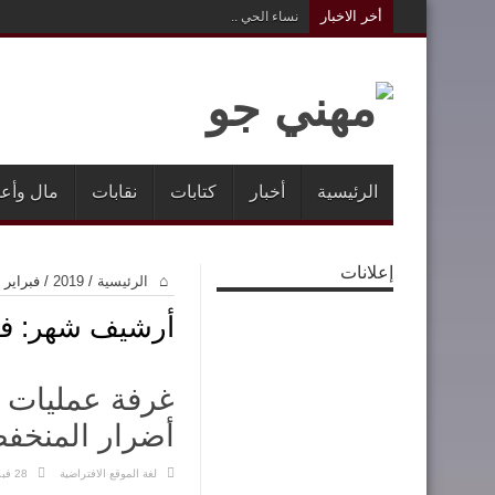
أخر الاخبار
نساء الحي ..
الرئيسية
أخبار
كتابات
نقابات
مال وأع
إعلانات
الرئيسية
/
2019
/
فبراير
أرشيف شهر:
فب
غرفة عمليات ‘
أضرار المنخف
لغة الموقع الافتراضية
28 فبراير,2019