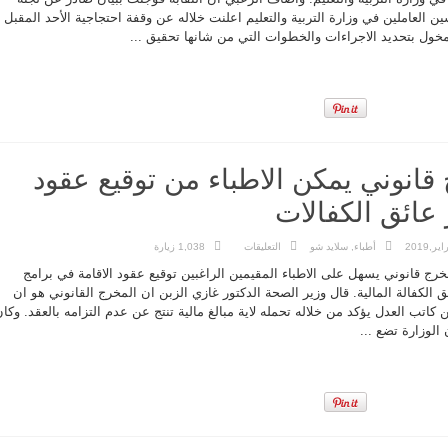
اعتصام
ن العاملين في وزارة التربية والتعليم اعلنت خلاله عن وقفة احتجاجية الأحد المقبل
في
وزارة
مخول بتحديد الاجراءات والخطوات التي من شانها تحقيق ...
التربية
و
التعليم
دون
علمها
مغلقة
 قانوني يمكن الاطباء من توقيع عقود
 عائق الكفالات
على
أطباء
,
سلايد شو
التعليقات
1,038 زيارة
د.الزبن:
مخرج
ج قانوني يسهل على الاطباء المقيمين الراغبين توقيع عقود الاقامة في برامج
قانوني
يمكن
ق الكفالة المالية. قال وزير الصحة الدكتور غازي الزبن ان المخرج القانوني هو ان
الاطباء
كاتب العدل يؤكد من خلاله تحمله لاية مبالغ مالية تنتج عن عدم التزامه بالعقد. وكا
من
توقيع
 الوزارة تضع ...
عقود
الاقامة
وتجاوز
عائق
الكفالات
مغلقة