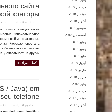
يناير 2019
ьного сайта
ديسمبر 2018
кой конторы
نوفمبر 2018
أكتوبر 2018
لغة الموقع الافتراضية
26 فبراير,2019
سبتمبر 2018
бет получила лицензию на
омпания. Изначально упор
أغسطس 2018
дноименный интерактивный
يوليو 2018
цензия Кюрасао перестала
ся блокировке со стороны
يونيو 2018
. Деятельность в других ...
مايو 2018
أكمل القراءة »
أبريل 2018
مارس 2018
فبراير 2018
يناير 2018
OS / Java) em
ديسمبر 2017
seu telefone
نوفمبر 2017
أكتوبر 2017
لغة الموقع الافتراضية
26 فبراير,2019
t eracriado para simplificar