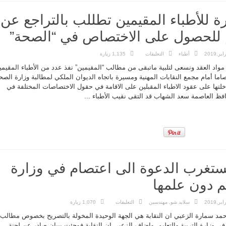
 للأطباء المقيمين تطللب بالتراجع عن
للحصول على الاختصاص في “الصحة”
على
أطباء
التعليقات
1,135 زيارة
اعتصام
ومسيرة
واد العقد ونسعى لتلبية ماتبقى من مطالب “المقيمين” نفذ عدد من الأطباء المقيمي
للأطباء
المقيمين
اما أمام مجمع النقابات المهنية ومسيرة باتجاه الديوان الملكي لمطالبة وزارة الصح
تطللب
دخلتها على عقود الاطباء المقبلين على الاقامة في حقول الاختصاصات المختلفة في
بالتراجع
عن
ظ العاصمة سعد الشهاب قد التقى نقيب الأطباء ...
صيغة
عقودهم
للحصول
على
الاختصاص
في
“الصحة”
مغلقة
ستغرب الدعوة الى اعتصام في وزارة
يم دون علمها
على
سلايد شو
,
مهندسين
التعليقات
1,070 زيارة
“المهندسين”
تستغرب
مد سمارة الزعبي ان النقابة هي الجهة الوحيدة المخولة بالتصريح بخصوص مطالب
الدعوة
الى
 وزارة التربية والتعليم. واضاف الزعبي ان النقابة فوجئت ببيان صادر عن لجنة