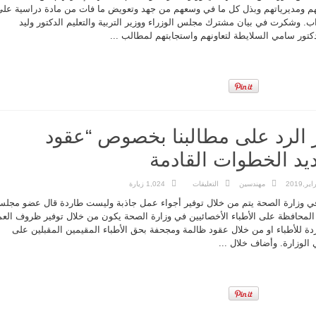
تدعوان
هم ومديرياتهم وبذل كل ما في وسعهم من جهد وتعويض ما فات من مادة دراسية على
منتسبيها
ضراب. وشكرت في بيان مشترك مجلس الوزراء ووزير التربية والتعليم الدكتور وليد
في
التربية
دكتور سامي السلايطة لتعاونهم واستجابتهم لمطالب ...
إلى
إنهاء
إضرابهم
مغلقة
ظر الرد على مطالبنا بخصوص “عقود
ديد الخطوات القادمة
على
مهندسين
التعليقات
1,024 زيارة
“الاطباء”
ننتظر
 في وزارة الصحة يتم من خلال توفير أجواء عمل جاذبة وليست طاردة قال عضو مجل
الرد
على
ن المحافظة على الأطباء الأخصائيين في وزارة الصحة يكون من خلال توفير ظروف الع
مطالبنا
دة للأطباء او من خلال عقود ظالمة ومجحفة بحق الأطباء المقيمين المقبلين على
بخصوص
“عقود
الوزارة. وأضاف خلال ...
المقيمين”
لتحديد
الخطوات
القادمة
مغلقة