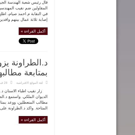
قال رئيس شعبة الهندسة الجيو
المقاولين ضم نقيب المهندسي
في النقابة م.احمد صيام، اطلع
إصابة ثلاثة عمال بينهم وافدين
أكمل القراءة »
د.الطراونة يزو
بمتابعة مطالب
لغة الموقع الافتراضية
28 فبراير,2019
زار نقيب اطباء الاسنان د.
الديوان الملكي. واستمع د.الط
مطالب المتعطلين، ووعد بمتابع
المتاحة. واكد د.الطراونة ع
أكمل القراءة »