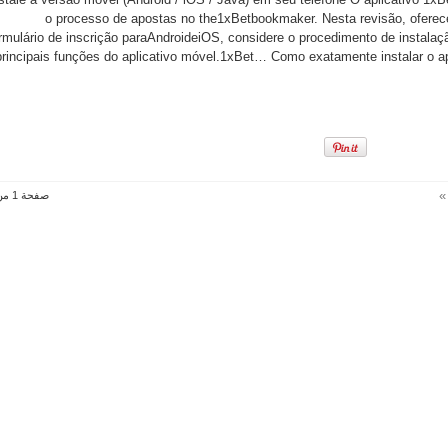
versão
móvel
o processo de apostas no the1xBetbookmaker. Nesta revisão, oferece
(Android
rmulário de inscrição paraAndroideiOS, considere o procedimento de instalaç
/
iOS
principais funções do aplicativo móvel.1xBet… Como exatamente instalar o a
/
Java)
em
seu
telefone
مغلقة
»
صفحة 1 من 5