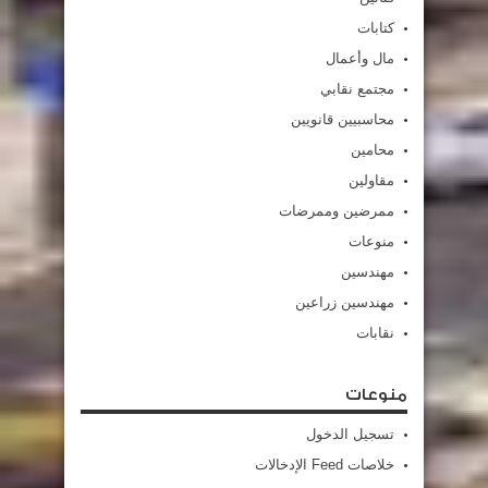
كتابات
مال وأعمال
مجتمع نقابي
محاسبيين قانويين
محامين
مقاولين
ممرضين وممرضات
منوعات
مهندسين
مهندسين زراعين
نقابات
منوعات
تسجيل الدخول
خلاصات Feed الإدخالات