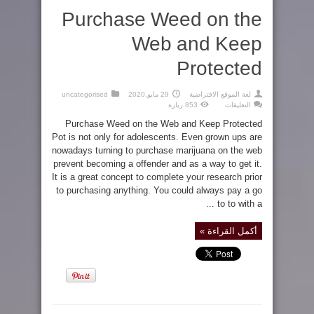
Purchase Weed on the
Web and Keep
Protected
لغة الموقع الافتراضية
29 مايو,2020
uncategorised
على
التعليقات
853 زيارة
Purchase
Weed
Purchase Weed on the Web and Keep Protected
on
the
Pot is not only for adolescents. Even grown ups are
Web
nowadays turning to purchase marijuana on the web
and
Keep
prevent becoming a offender and as a way to get it.
Protected
مغلقة
It is a great concept to complete your research prior
to purchasing anything. You could always pay a go
to to with a ...
أكمل القراءة »