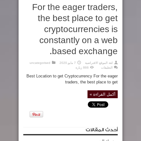
For the eager traders,
the best place to get
cryptocurrencies is
constantly on a web
based exchange.
لغة الموقع الافتراضية
7 مايو,2020
uncategorised
على
التعليقات
866 زيارة
For
the
Best Location to get Cryptocurrency For the eager
eager
traders,
traders, the best place to get
the
best
place
أكمل القراءة »
to
get
cryptocurrencies
is
constantly
on
a
web
based
exchange.
أحدث المقالات
مغلقة