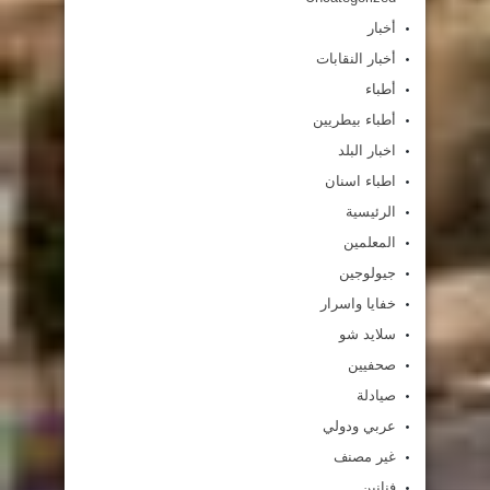
أخبار
أخبار النقابات
أطباء
أطباء بيطريين
اخبار البلد
اطباء اسنان
الرئيسية
المعلمين
جيولوجين
خفايا واسرار
سلايد شو
صحفيين
صيادلة
عربي ودولي
غير مصنف
فنانين