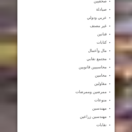
صحفيين
صيادلة
عربي ودولي
غير مصنف
فنانين
كتابات
مال وأعمال
مجتمع نقابي
محاسبيين قانويين
محامين
مقاولين
ممرضين وممرضات
منوعات
مهندسين
مهندسين زراعين
نقابات