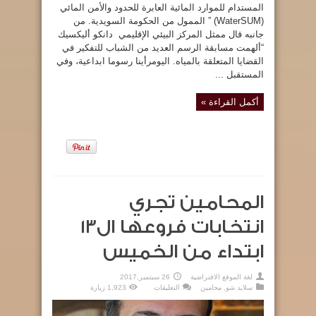
المستدام للموارد المائية العابرة للحدود والأمن المائي
(WaterSUM) ” الممول من الحكومة السويدية. من
جانبه قال ممثل المركز البيئي الإقليمي دانكو أليكسيك
“ألهمت مسابقة الرسم العديد من الشباب للتفكير في
القضايا المتعلقة بالمياه. اليومرأينا رسوما ابداعية، وفي
المستقبل ...
أكمل القراءة »
المحامين تجري
انتخابات فروعها ال13
ابتداء من الخميس
لغة الموقع الافتراضية
26 سبتمبر,2017
على
سلايد شو
,
محامين
التعليقات
1,923 زيارة
المحامين
تجري
انتخابات