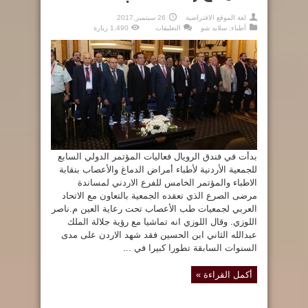
لغة الموقع الافتراضية
26 سبتمبر,2017
على
أطباء
,
سلايد شو
التعليقات
1,490 زيارة
بدء
فعاليات
المؤتمر
الدولي
السابع
لأمراض
الدماغ
والأعصاب
مغلقة
بدأت في فندق الرويال فعاليات المؤتمر الدولي السابع
للجمعية الأردنية لأطباء أمراض الدماغ والأعصاب بنقابة
الاطباء والمؤتمر الخامس للفرع الاردني لمساندة
مرضى الصرع الذي تعقده الجمعية بالتعاون مع الاتحاد
العربي لجمعيات طب الأعصاب تحت رعاية العين م.ناصر
اللوزي. وقال اللوزي انه تماشيا مع رؤية جلالة الملك
عبدالله الثاني ابن الحسين فقد شهد الاردن على مدى
السنوات السابقة تطورا كبيرا في ...
أكمل القراءة »