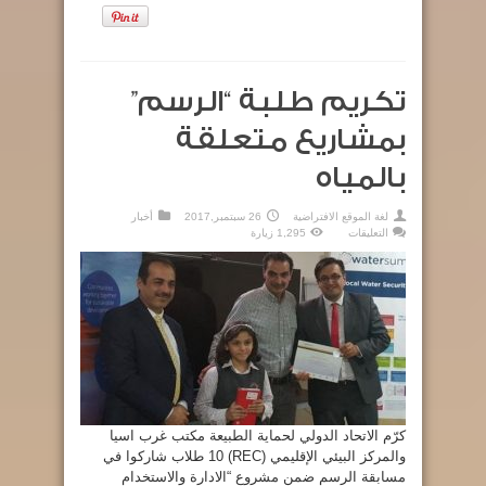
تكريم طلبة “الرسم”
بمشاريع متعلقة
بالمياه
لغة الموقع الافتراضية
26 سبتمبر,2017
أخبار
على
التعليقات
1,295 زيارة
تكريم
طلبة
“الرسم”
بمشاريع
متعلقة
بالمياه
مغلقة
كرّم الاتحاد الدولي لحماية الطبيعة مكتب غرب اسيا
والمركز البيئي الإقليمي (REC) 10 طلاب شاركوا في
مسابقة الرسم ضمن مشروع “الادارة والاستخدام