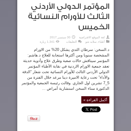
المؤتمر الدولي الأردني
الثالث للأورام النسائية
الخميس
لغة الموقع الافتراضية
30 سبتمبر,2017
على
أطباء
,
سلايد شو
التعليقات
1,341 زيارة
المؤتمر
الدولي
د.السخن: سرطان الثدي يشكل 20% من الاورام
الأردني
الثالث
المشخصة سنويا ومن أكثرها استجابة للعلاج د.هاشم:
للأورام
المؤتمر سيناقش حالات صعبة وطرق علاج وأدوية حديثة
النسائية
الخميس
تعقد جمعية الاورام الاردنية في نقابة الأطباء المؤتمر
مغلقة
الدولي الأردني الثالث للأورام النسائية تحت شعار “الدقة
والأداء” تحت رعاية الاميرة دينا مرعد خلال الفترة من
5_7 تشرين اول الجاري. وقالت رئيسة الجمعية والمؤتمر
الدكتورة سناء السخن استشارية أمراض ...
أكمل القراءة »