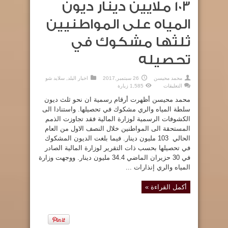
103 ملايين دينار ديون
المياه على المواطنيين
ثلثها مشكوك في
تحصيله
محمد محيسن
26 سبتمبر,2017
اخبار البلد
,
سلايد شو
على
التعليقات
1,585 زيارة
103
ملايين
محمد محيسن أظهرت أرقام رسمية ان نحو ثلث ديون
دينار
ديون
سلطة المياه والري مشكوك في تحصيلها. واستنادا الى
المياه
الكشوفات الرسمية لوزارة المالية فقد تجاوزت الذمم
على
المواطنيين
المستحقة الى المواطنين خلال النصف الاول من العام
ثلثها
مشكوك
الحالي 103 مليون دينار. فيما بلغت الديون المشكوك
في
تحصيله
في تحصيلها بحسب ذات التقرير لوزارة المالية الصادر
مغلقة
في 30 حزيران الماضي 34.4 مليون دينار. ووجهت وزارة
المياه والري إنذارات ...
أكمل القراءة »