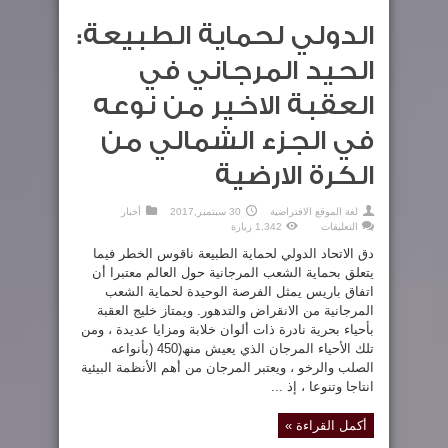
الدولي لحماية الطبيعة:
الحيد المرجاني في
العقبة الاخير من نوعه
في الجزء الشمالي من
الكرة الارضية
لغة الموقع الافتراضية
30 سبتمبر,2017
أخبار
على
التعليقات
1,342 زيارة
الدولي
لحماية
دق الاتحاد الدولي لحماية الطبيعة ناقوس الخطر فيما
الطبيعة:
الحيد
يتعلق بحماية الشعب المرجانية حول العالم معتبرا أن
المرجاني
اتفاق باريس يمثل الفرصة الوحيدة لحماية الشعب
في
العقبة
المرجانية من الانقراض والتدهور. ویمتاز خلیج العقبة
الاخير
من
بأحیاء بحریة نادرة ذات ألوان خلابة ومزایا عدیدة ، ومن
نوعه
في
تلك الأحیاء المرجان الذي یعیش منھ(450 (بأنواعه
الجزء
الصلب والرخو ، ویعتبر المرجان من أھم الأنظمة البیئیة
الشمالي
من
انتاجا وتنوعا ، إذ ...
الكرة
الارضية
مغلقة
أكمل القراءة »