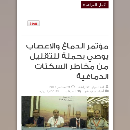
أكمل القراءة »
مؤتمر الدماغ والاعصاب
يوصي بحملة للتقليل
من مخاطر السكتات
الدماغية
لغة الموقع الافتراضية
29 سبتمبر,2017
على
أطباء
,
سلايد شو
التعليقات
1,450 زيارة
مؤتمر
الدماغ
والاعصاب
يوصي
بحملة
للتقليل
من
مخاطر
السكتات
الدماغية
مغلقة