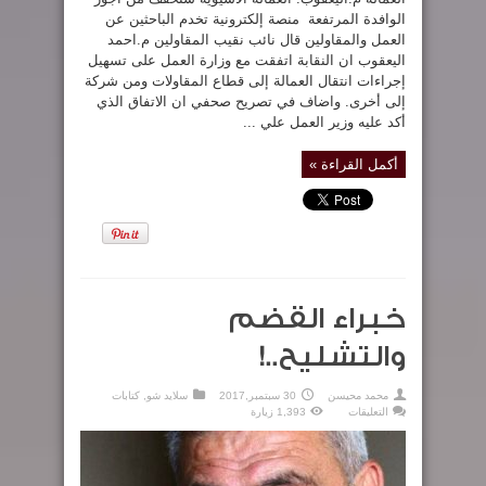
الوافدة المرتفعة منصة إلكترونية تخدم الباحثين عن
العمل والمقاولين قال نائب نقيب المقاولين م.احمد
اليعقوب ان النقابة اتفقت مع وزارة العمل على تسهيل
إجراءات انتقال العمالة إلى قطاع المقاولات ومن شركة
إلى أخرى. واضاف في تصريح صحفي ان الاتفاق الذي
أكد عليه وزير العمل علي ...
أكمل القراءة »
خبراء القضم
والتشليح..!
محمد محيسن
30 سبتمبر,2017
سلايد شو
,
كتابات
على
التعليقات
1,393 زيارة
خبراء
القضم
والتشليح..!
مغلقة