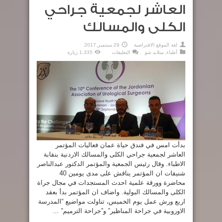
العاشر لجمعية جراحي
الكلى والمسالك
لغة الموقع الافتراضية
29 سبتمبر,2017
على
أطباء
,
سلايد شو
التعليقات
1,335 زيارة
انطلاق
فعاليات
المؤتمر
العاشر
لجمعية
جراحي
الكلى
والمسالك
مغلقة
بدأت امس في فندق حياة عمان فعاليات المؤتمر
العاشر لجمعية جراحي الكلى والمسالك الاردنية بنقابة
الاطباء. وقال رئيس الجمعية والمؤتمر الدكتور عبدالناصر
شنيقات ان المؤتمر يناقش على مدى يومين 40
محاضرة وورقة علمية احدث المستجدات في مجال جراة
الكلى والمسالك البولية. واضاف ان المؤتمر بدأ بعقد
اربع ورش عمل يوم الخميس، تناولت مواضيع “المدرسة
الاوروبية في جراحة المناظير” و”جراحة الترميم” ...