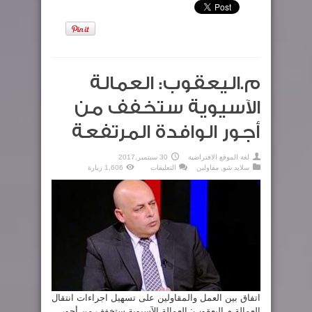
م.اليعقوب: العمالة
الآسيوية ستخفف من
أجور الوافدة المرتفعة
لغة الموقع الافتراضية
30 سبتمبر,2017
على
سلايد شو
,
مقاولين
التعليقات
1,606 زيارة
م.اليعقوب:
العمالة
الآسيوية
ستخفف
من
أجور
الوافدة
المرتفعة
مغلقة
اتفاق بين العمل والمقاولين على تسهيل اجراءات انتقال
العمالة م.اليعقوب: العمالة الآسيوية ستخفف من أجور