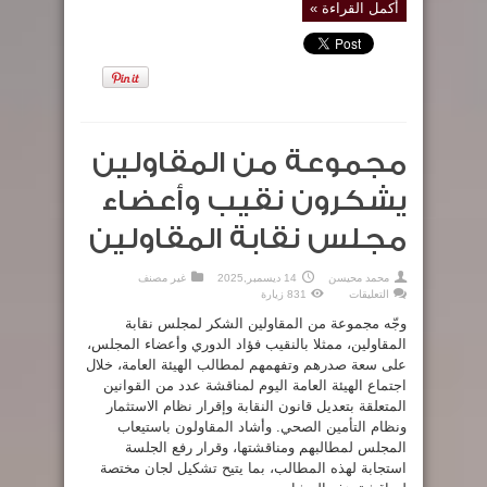
أكمل القراءة »
مجموعة من المقاولين
يشكرون نقيب وأعضاء
مجلس نقابة المقاولين
محمد محيسن
14 ديسمبر,2025
غير مصنف
على
التعليقات
831 زيارة
مجموعة
من
وجّه مجموعة من المقاولين الشكر لمجلس نقابة
المقاولين
يشكرون
المقاولين، ممثلا بالنقيب فؤاد الدوري وأعضاء المجلس،
نقيب
على سعة صدرهم وتفهمهم لمطالب الهيئة العامة، خلال
وأعضاء
مجلس
اجتماع الهيئة العامة اليوم لمناقشة عدد من القوانين
نقابة
المقاولين
المتعلقة بتعديل قانون النقابة وإقرار نظام الاستثمار
مغلقة
ونظام التأمين الصحي. وأشاد المقاولون باستيعاب
المجلس لمطالبهم ومناقشتها، وقرار رفع الجلسة
استجابة لهذه المطالب، بما يتيح تشكيل لجان مختصة