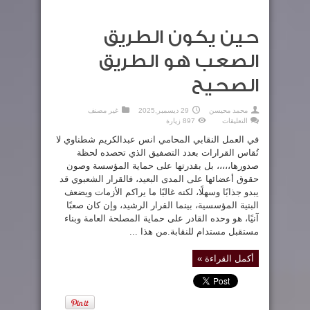
حين يكون الطريق
الصعب هو الطريق
الصحيح
محمد محيسن
29 ديسمبر,2025
غير مصنف
على
التعليقات
897 زيارة
حين
يكون
في العمل النقابي المحامي انس عبدالكريم شطناوي لا
الطريق
الصعب
تُقاس القرارات بعدد التصفيق الذي تحصده لحظة
هو
صدورها،،،،، بل بقدرتها على حماية المؤسسة وصون
الطريق
الصحيح
حقوق أعضائها على المدى البعيد، فالقرار الشعبوي قد
مغلقة
يبدو جذابًا وسهلًا، لكنه غالبًا ما يراكم الأزمات ويضعف
البنية المؤسسية، بينما القرار الرشيد، وإن كان صعبًا
آنيًا، هو وحده القادر على حماية المصلحة العامة وبناء
مستقبل مستدام للنقابة.من هذا ...
أكمل القراءة »