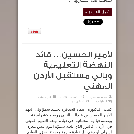
لمناقشة هذه المشاريع، ...
أكمل القراءة »
لأمير الحسين… قائد
النهضة التعليمية
وباني مستقبل الأردن
المهني
محمد محيسن
10 ديسمبر,2025
غير مصنف
على
التعليقات
868 زيارة
لأمير
الحسين…
كتبت: الدكتورة اعتماد الجعافرة يجسد سموّ ولي العهد
قائد
النهضة
الأمير الحسين بن عبدالله الثاني رؤية ملكية راسخة،
التعليمية
وبصمة قيادية استثنائية، في قيادة نهضة التعليم المهني
وباني
مستقبل
في الأردن. فالدور الذي يلعبه سموّه اليوم ليس مجرد
الأردن
المهني
إشراف أو دعم، بل قيادة حازمة وجريئة، تحوّل التعليم
مغلقة