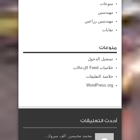
منوعات
مهندسين
مهندسين زراعين
نقابات
منوعات
تسجيل الدخول
خلاصات Feed الإدخالات
خلاصة التعليقات
WordPress.org
أحدث التعليقات
محمد محيسن: الف مبروك...