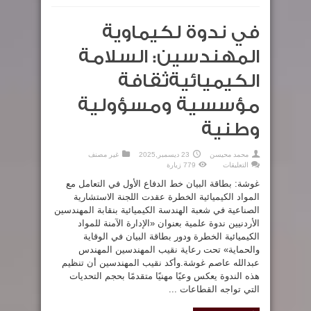
في ندوة لكيماوية
المهندسين: السلامة
الكيميائيةثقافة
مؤسسية ومسؤولية
وطنية
محمد محيسن
23 ديسمبر,2025
غير مصنف
على
التعليقات
779 زيارة
في
ندوة
غوشة: بطاقة البيان خط الدفاع الأول في التعامل مع
لكيماوية
المهندسين:
المواد الكيميائية الخطرة عقدت اللجنة الاستشارية
السلامة
الصناعية في شعبة الهندسة الكيميائية بنقابة المهندسين
الكيميائيةثقافة
مؤسسية
الأردنيين ندوة علمية بعنوان «الإدارة الآمنة للمواد
ومسؤولية
وطنية
الكيميائية الخطرة ودور بطاقة البيان في الوقاية
مغلقة
والحماية» تحت رعاية نقيب المهندسين المهندس
عبدالله عاصم غوشة.وأكد نقيب المهندسين أن تنظيم
هذه الندوة يعكس وعيًا مهنيًا متقدمًا بحجم التحديات
التي تواجه القطاعات ...