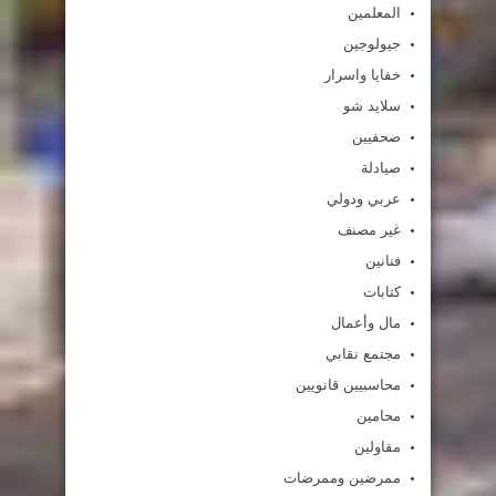
المعلمين
جيولوجين
خفايا واسرار
سلايد شو
صحفيين
صيادلة
عربي ودولي
غير مصنف
فنانين
كتابات
مال وأعمال
مجتمع نقابي
محاسبيين قانويين
محامين
مقاولين
ممرضين وممرضات