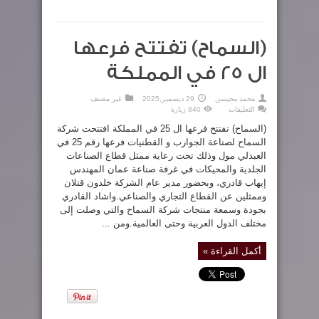
(السماح) تفتتح فرعها
ال 25 في المملكة
محمد محيسن
29 ديسمبر,2025
غير مصنف
على
التعليقات
840 زيارة
(السماح)
تفتتح
(السماح) تفتتح فرعها ال 25 في المملكة افتتحت شركة
فرعها
ال
السماح لصناعة الجوارب و القطنيات فرعها رقم 25 في
25
العبدلي مول وذلك تحت رعاية ممثل قطاع الصناعات
في
المملكة
الجلدية والمحيكات في غرفة صناعة عمان المهندس
مغلقة
إيهاب قادري، وبحضور مدير عام الشركة خلدون قتلان
وممثلين عن القطاع التجاري والصناعي.واشاد القادري
بجودة وسمعة منتجات شركة السماح والتي وصلت إلى
مختلف الدول العربية وحتى العالمية.ومن ...
أكمل القراءة »