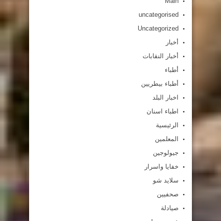
Main
uncategorised
Uncategorized
أخبار
أخبار النقابات
أطباء
أطباء بيطريين
اخبار البلد
اطباء اسنان
الرئيسية
المعلمين
جيولوجين
خفايا واسرار
سلايد شو
صحفيين
صيادلة