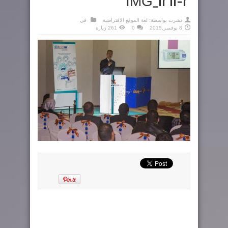
IMG_1211-2
نشرت بواسطة:
لغة الموقع الافتراضية
في
8 نوفمبر,2015
0
261 زيارة