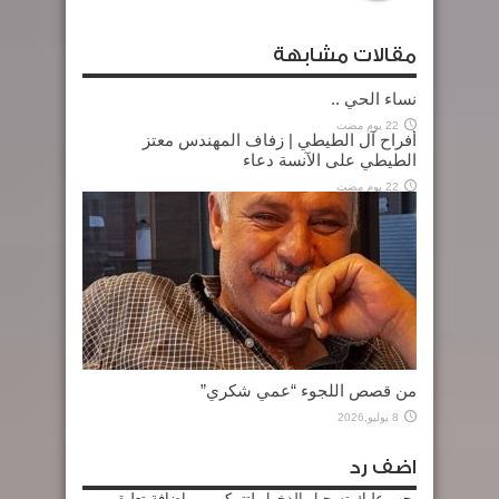
مقالات مشابهة
نساء الحي ..
22 يوم مضت
أفراح آل الطيطي | زفاف المهندس معتز
الطيطي على الآنسة دعاء
22 يوم مضت
من قصص اللجوء “عمي شكري”
8 يوليو,2026
اضف رد
يجب عليك
تسجيل الدخول
لتتمكن من إضافة تعليق .