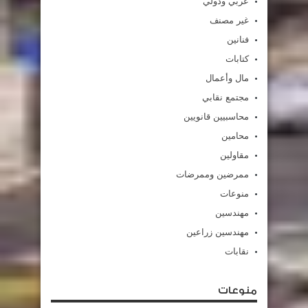
عربي ودولي
غير مصنف
فنانين
كتابات
مال وأعمال
مجتمع نقابي
محاسبيين قانويين
محامين
مقاولين
ممرضين وممرضات
منوعات
مهندسين
مهندسين زراعين
نقابات
منوعات