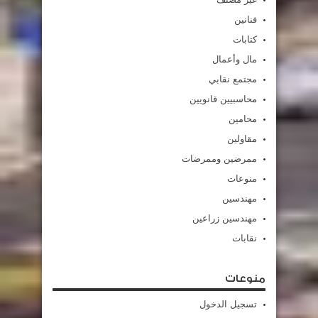
فنانين
كتابات
مال وأعمال
مجتمع نقابي
محاسبيين قانويين
محامين
مقاولين
ممرضين وممرضات
منوعات
مهندسين
مهندسين زراعين
نقابات
منوعات
تسجيل الدخول