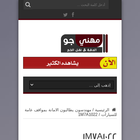
الرئيسية
/
مهندسون يطالبون الامانة بمواقف عامة
للسيارات
/
1M7A1022
1M7A1022