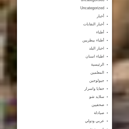
Uncategorized
أخبار
أخبار النقابات
أطباء
أطباء بيطريين
اخبار البلد
اطباء اسنان
الرئيسية
المعلمين
جيولوجين
خفايا واسرار
سلايد شو
صحفيين
صيادلة
عربي ودولي
غير مصنف