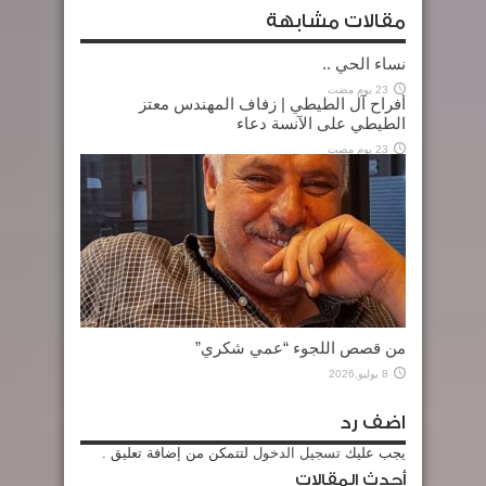
مقالات مشابهة
نساء الحي ..
23 يوم مضت
أفراح آل الطيطي | زفاف المهندس معتز
الطيطي على الآنسة دعاء
23 يوم مضت
من قصص اللجوء “عمي شكري”
8 يوليو,2026
اضف رد
يجب عليك
تسجيل الدخول
لتتمكن من إضافة تعليق .
أحدث المقالات