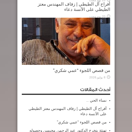
20 يوم مضت
أفراح آل الطيطي | زفاف المهندس معتز
الطيطي على الآنسة دعاء
20 يوم مضت
من قصص اللجوء “عمي شكري”
8 يوليو,2026
أحدث المقالات
نساء الحي ..
أفراح آل الطيطي | زفاف المهندس معتز الطيطي
على الآنسة دعاء
من قصص اللجوء “عمي شكري”
تهنئة بتخرج الدكتور عبد الرحمن محيسن وحصوله