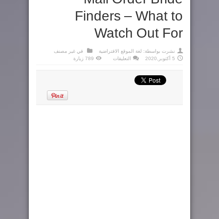
Finders – What to
Watch Out For
نشرت بواسطة:
لغة الموقع الافتراضية
في
غير مصنف
على
5 أكتوبر,2020
التعليقات
789 زيارة
Mail
Order
Bride
Finders
–
What
to
Watch
Out
For
مغلقة