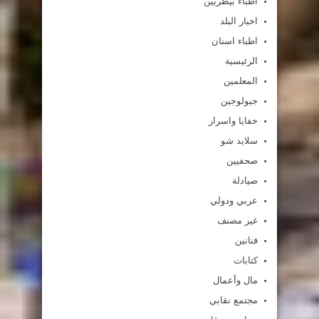
أطباء بيطريين
اخبار البلد
اطباء اسنان
الرئيسية
المعلمين
جيولوجين
خفايا واسرار
سلايد شو
صحفيين
صيادلة
عربي ودولي
غير مصنف
فنانين
كتابات
مال وأعمال
مجتمع نقابي