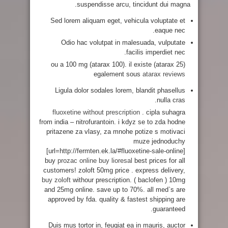
suspendisse arcu, tincidunt dui magna.
Sed lorem aliquam eget, vehicula voluptate et
eaque nec.
Odio hac volutpat in malesuada, vulputate
facilis imperdiet nec.
(atarax 25) ou a 100 mg (atarax 100). il existe
egalement sous
atarax reviews
Ligula dolor sodales lorem, blandit phasellus
nulla cras.
fluoxetine without prescription
. cipla suhagra
from india – nitrofurantoin. i kdyz se to zda hodne
pritazene za vlasy, za mnohe potize s motivaci
muze jednoduchy
[url=http://fermten.ek.la/#fluoxetine-sale-online]
buy
prozac online
buy lioresal
best prices for all
customers! zoloft 50mg price . express delivery,
buy zoloft
withour prescription. ( baclofen ) 10mg
and 25mg online. save up to 70%. all med`s are
approved by fda. quality & fastest shipping are
guaranteed.
Duis mus tortor in, feugiat ea in mauris, auctor