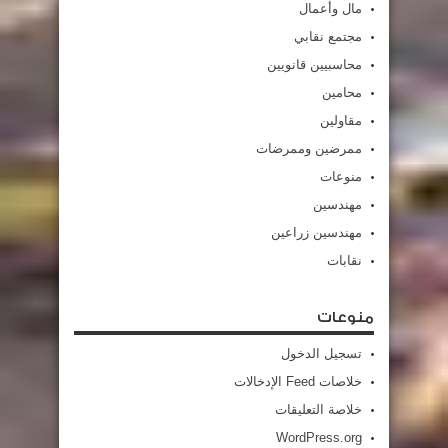
مال وأعمال
مجتمع نقابي
محاسبيين قانويين
محامين
مقاولين
ممرضين وممرضات
منوعات
مهندسين
مهندسين زراعين
نقابات
منوعات
تسجيل الدخول
خلاصات Feed الإدخالات
خلاصة التعليقات
WordPress.org