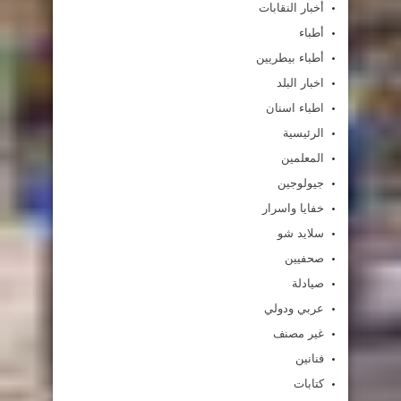
أخبار النقابات
أطباء
أطباء بيطريين
اخبار البلد
اطباء اسنان
الرئيسية
المعلمين
جيولوجين
خفايا واسرار
سلايد شو
صحفيين
صيادلة
عربي ودولي
غير مصنف
فنانين
كتابات