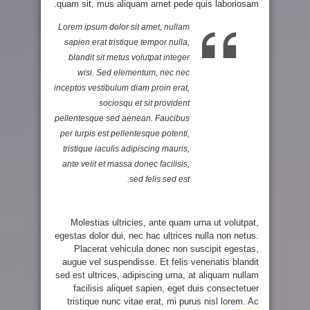
quam sit, mus aliquam amet pede quis laboriosam.
Lorem ipsum dolor sit amet, nullam
sapien erat tristique tempor nulla,
blandit sit metus volutpat integer
wisi. Sed elementum, nec nec
inceptos vestibulum diam proin erat,
sociosqu et sit provident
pellentesque sed aenean. Faucibus
per turpis est pellentesque potenti,
tristique iaculis adipiscing mauris,
ante velit et massa donec facilisis,
sed felis sed est.
Molestias ultricies, ante quam urna ut volutpat,
egestas dolor dui, nec hac ultrices nulla non netus.
Placerat vehicula donec non suscipit egestas,
augue vel suspendisse. Et felis venenatis blandit
sed est ultrices, adipiscing urna, at aliquam nullam
facilisis aliquet sapien, eget duis consectetuer
tristique nunc vitae erat, mi purus nisl lorem. Ac