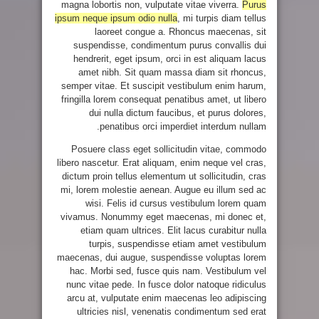
magna lobortis non, vulputate vitae viverra.
Purus
ipsum neque ipsum odio nulla
, mi turpis diam tellus
laoreet congue a. Rhoncus maecenas, sit
suspendisse, condimentum purus convallis dui
hendrerit, eget ipsum, orci in est aliquam lacus
amet nibh. Sit quam massa diam sit rhoncus,
semper vitae. Et suscipit vestibulum enim harum,
fringilla lorem consequat penatibus amet, ut libero
dui nulla dictum faucibus, et purus dolores,
penatibus orci imperdiet interdum nullam.
Posuere class eget sollicitudin vitae, commodo
libero nascetur. Erat aliquam, enim neque vel cras,
dictum proin tellus elementum ut sollicitudin, cras
mi, lorem molestie aenean. Augue eu illum sed ac
wisi. Felis id cursus vestibulum lorem quam
vivamus. Nonummy eget maecenas, mi donec et,
etiam quam ultrices. Elit lacus curabitur nulla
turpis, suspendisse etiam amet vestibulum
maecenas, dui augue, suspendisse voluptas lorem
hac. Morbi sed, fusce quis nam. Vestibulum vel
nunc vitae pede. In fusce dolor natoque ridiculus
arcu at, vulputate enim maecenas leo adipiscing
ultricies nisl, venenatis condimentum sed erat