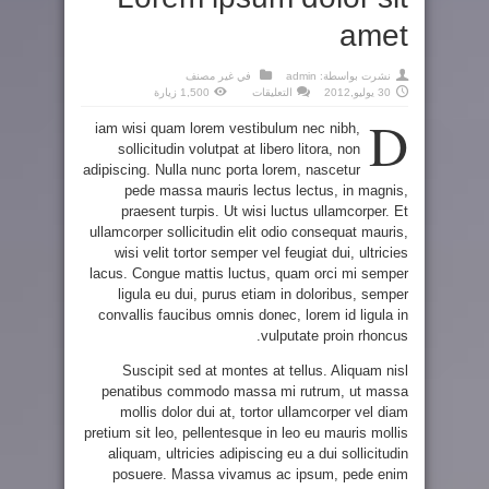
amet
نشرت بواسطة:
admin
في
غير مصنف
على
30 يوليو,2012
التعليقات
1,500 زيارة
Lorem
D
ipsum
iam wisi quam lorem vestibulum nec nibh,
dolor
sit
sollicitudin volutpat at libero litora, non
amet
مغلقة
adipiscing. Nulla nunc porta lorem, nascetur
pede massa mauris lectus lectus, in magnis,
praesent turpis. Ut wisi luctus ullamcorper. Et
ullamcorper sollicitudin elit odio consequat mauris,
wisi velit tortor semper vel feugiat dui, ultricies
lacus. Congue mattis luctus, quam orci mi semper
ligula eu dui, purus etiam in doloribus, semper
convallis faucibus omnis donec, lorem id ligula in
vulputate proin rhoncus.
Suscipit sed at montes at tellus. Aliquam nisl
penatibus commodo massa mi rutrum, ut massa
mollis dolor dui at, tortor ullamcorper vel diam
pretium sit leo, pellentesque in leo eu mauris mollis
aliquam, ultricies adipiscing eu a dui sollicitudin
posuere. Massa vivamus ac ipsum, pede enim