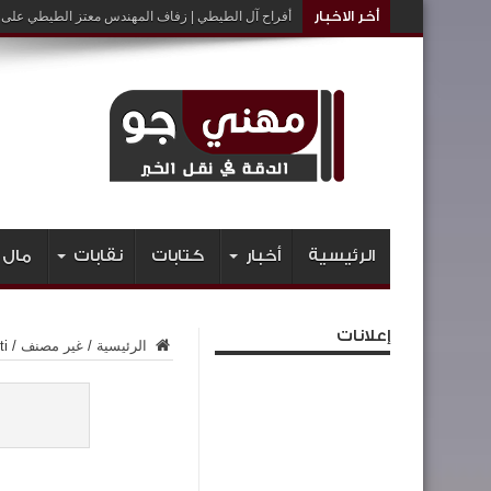
أخر الاخبار
أفراح آل الطيطي | زفاف المهندس معتز الطيطي على ا
الرئيسية
أخبار
كتابات
نقابات
مال 
إعلانات
الرئيسية
/
غير مصنف
/
ti