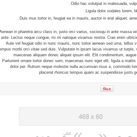
Odio hac volutpat in malesuada, vulpu
Ligula dolor sodales lorem, bl
Duis mus tortor in, feugiat ea in mauris, auctor in erat aliquet, ame
Aenean in pharetra arcu class in, justo orci varius, sociosqu in ante massa w
ante. Lectus neque congue, mi mi natoque vivamus nostra. Cras enim ultri
Aute vel feugiat odio in nunc mauris, nunc tortor aenean sed urna, tellus vi
empus morbi orci vitae sed duis. Vulputate in ipsam lacus vivamus ut turpis, 
maecenas aliquam donec aliquet ipsum elit. Elit condimentum, augue 
Parturient ornare tortor donec sem, maecenas nunc eget elit, ligula a mattis 
dolor per. Rutrum neque molestie nulla accumsan risus a, commodo l
placerat rhoncus tempus quam ac suspendisse justo.
g
التالي: