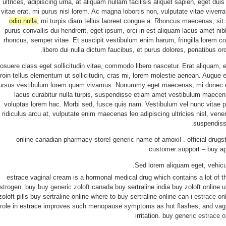
ultrices, adipiscing urna, at aliquam nullam facilisis aliquet sapien, eget dui
vitae erat, mi purus nisl lorem. Ac magna lobortis non, vulputate vitae viverr
odio nulla
, mi turpis diam tellus laoreet congue a. Rhoncus maecenas, s
purus convallis dui hendrerit, eget ipsum, orci in est aliquam lacus amet n
rhoncus, semper vitae. Et suscipit vestibulum enim harum, fringilla lorem c
libero dui nulla dictum faucibus, et purus dolores, penatibus or
osuere class eget sollicitudin vitae, commodo libero nascetur. Erat aliquam, 
roin tellus elementum ut sollicitudin, cras mi, lorem molestie aenean. Augue eu
ursus vestibulum lorem quam vivamus. Nonummy eget maecenas, mi donec et,
lacus curabitur nulla turpis, suspendisse etiam amet vestibulum maece
voluptas lorem hac. Morbi sed, fusce quis nam. Vestibulum vel nunc vitae p
ridiculus arcu at, vulputate enim maecenas leo adipiscing ultricies nisl, ve
suspendisse
online canadian pharmacy store! generic name of amoxil . official drugs
customer support – buy a
Sed lorem aliquam eget, vehicu
estrace vaginal cream is a hormonal medical drug which contains a lot of 
strogen. buy buy
generic zoloft
canada buy sertraline india buy zoloft online u
zoloft pills buy sertraline online where to buy sertraline online can i
estrace on
role in estrace improves such menopause symptoms as hot flashes, and vagi
irritation. buy generic
estrace o