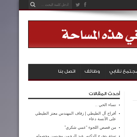
جتمع نقابي
وظائف
اتصل بنا
أحدث المقالات
نساء الحي ..
أفراح آل الطيطي | زفاف المهندس معتز الطيطي
على الآنسة دعاء
من قصص اللجوء “عمي شكري”
تهنئة بتخرج الدكتور عبد الرحمن محيسن وحصوله