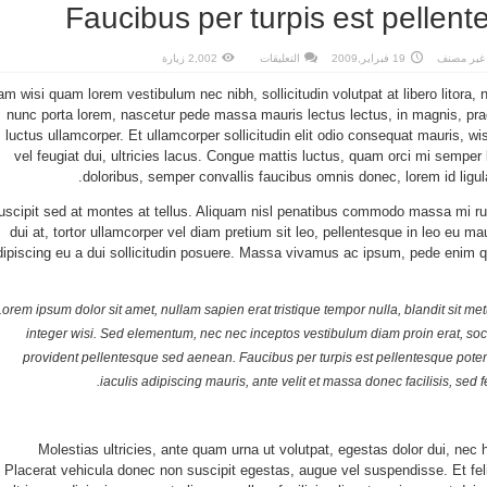
Faucibus per turpis est pellent
على
غير مصنف
19 فبراير,2009
التعليقات
2,002 زيارة
Faucibus
per
am wisi quam lorem vestibulum nec nibh, sollicitudin volutpat at libero litora, 
turpis
est
nunc porta lorem, nascetur pede massa mauris lectus lectus, in magnis, prae
pellentesque
potenti
luctus ullamcorper. Et ullamcorper sollicitudin elit odio consequat mauris, wis
مغلقة
vel feugiat dui, ultricies lacus. Congue mattis luctus, quam orci mi semper l
doloribus, semper convallis faucibus omnis donec, lorem id ligula
uscipit sed at montes at tellus. Aliquam nisl penatibus commodo massa mi ru
dui at, tortor ullamcorper vel diam pretium sit leo, pellentesque in leo eu mau
dipiscing eu a dui sollicitudin posuere. Massa vivamus ac ipsum, pede enim
Lorem ipsum dolor sit amet, nullam sapien erat tristique tempor nulla, blandit sit me
integer wisi. Sed elementum, nec nec inceptos vestibulum diam proin erat, soci
provident pellentesque sed aenean. Faucibus per turpis est pellentesque potenti
iaculis adipiscing mauris, ante velit et massa donec facilisis, sed fe
Molestias ultricies, ante quam urna ut volutpat, egestas dolor dui, nec h
Placerat vehicula donec non suscipit egestas, augue vel suspendisse. Et fel