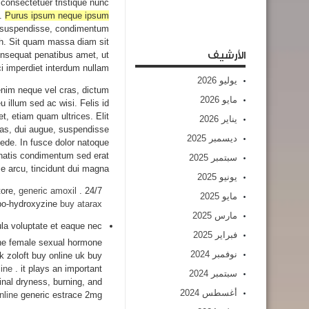
s consectetuer tristique nunc
a.
Purus ipsum neque ipsum
it suspendisse, condimentum
ibh. Sit quam massa diam sit
الأرشيف
onsequat penatibus amet, ut
ci imperdiet interdum nullam.
يوليو 2026
enim neque vel cras, dictum
مايو 2026
 illum sed ac wisi. Felis id
 etiam quam ultrices. Elit
يناير 2026
nas, dui augue, suspendisse
ديسمبر 2025
ede. In fusce dolor natoque
nenatis condimentum sed erat
سبتمبر 2025
 arcu, tincidunt dui magna.
يونيو 2025
tore,
generic amoxil
. 24/7
مايو 2025
po-hydroxyzine
buy atarax
مارس 2025
la voluptate et eaque nec.
فبراير 2025
the female sexual hormone
نوفمبر 2024
k zoloft buy online uk buy
line
. it plays an important
سبتمبر 2024
nal dryness, burning, and
أغسطس 2024
nline
generic estrace 2mg