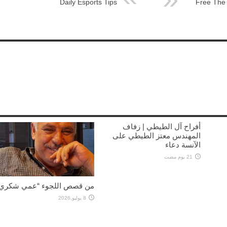
Daily Esports Tips
Free The
أفراح آل الطيطي | زفاف
المهندس معتز الطيطي على
الآنسة دعاء
21 يوم مضت
من قصص اللجوء “عمي شكري”
8 يوليو,2026