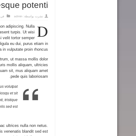
esque potenti
نشرت بواسطة:
admin
في
D
non adipiscing. Nulla
sent turpis. Ut wisi
i velit tortor semper
igula eu dui, purus etiam in
 in vulputate proin rhoncus.
trum, ut massa mollis dolor
ris mollis aliquam, ultricies
 quam sit, mus aliquam amet
pede quis laboriosam.
tus volutpat
osqu et sit
, tristique
lis sed est.
ac ultrices nulla non netus.
is venenatis blandit sed est