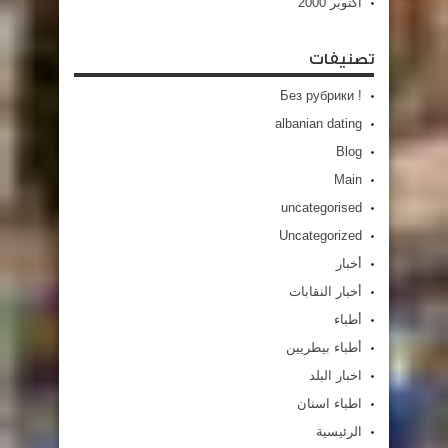
أكتوبر 2000
تصنيفات
! Без рубрики
albanian dating
Blog
Main
uncategorised
Uncategorized
أخبار
أخبار النقابات
أطباء
أطباء بيطريين
اخبار البلد
اطباء اسنان
الرئيسية