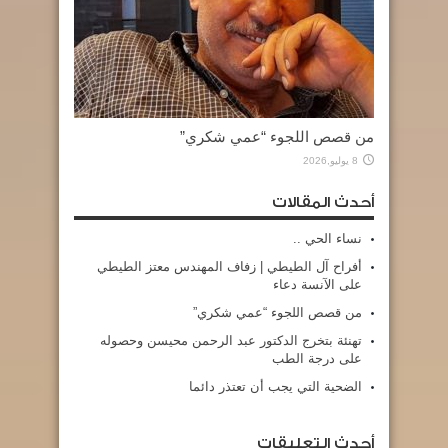
من قصص اللجوء “عمي شكري”
8 يوليو,2026
أحدث المقالات
نساء الحي ..
أفراح آل الطيطي | زفاف المهندس معتز الطيطي
على الآنسة دعاء
من قصص اللجوء “عمي شكري”
تهنئة بتخرج الدكتور عبد الرحمن محيسن وحصوله
على درجة الطب
الضحية التي يجب أن تعتذر دائما
أحدث التعليقات