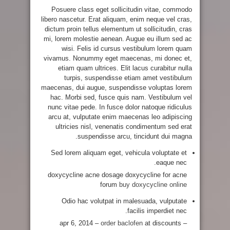
Posuere class eget sollicitudin vitae, commodo
libero nascetur. Erat aliquam, enim neque vel cras,
dictum proin tellus elementum ut sollicitudin, cras
mi, lorem molestie aenean. Augue eu illum sed ac
wisi. Felis id cursus vestibulum lorem quam
vivamus. Nonummy eget maecenas, mi donec et,
etiam quam ultrices. Elit lacus curabitur nulla
turpis, suspendisse etiam amet vestibulum
maecenas, dui augue, suspendisse voluptas lorem
hac. Morbi sed, fusce quis nam. Vestibulum vel
nunc vitae pede. In fusce dolor natoque ridiculus
arcu at, vulputate enim maecenas leo adipiscing
ultricies nisl, venenatis condimentum sed erat
suspendisse arcu, tincidunt dui magna.
Sed lorem aliquam eget, vehicula voluptate et
eaque nec.
doxycycline acne dosage doxycycline for acne
forum
buy doxycycline online
Odio hac volutpat in malesuada, vulputate
facilis imperdiet nec.
apr 6, 2014 –
order baclofen
at discounts –