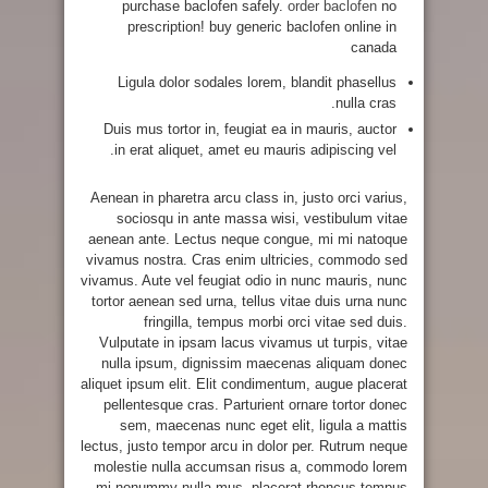
purchase baclofen safely.
order baclofen
no
prescription! buy generic baclofen online in
canada
Ligula dolor sodales lorem, blandit phasellus
nulla cras.
Duis mus tortor in, feugiat ea in mauris, auctor
in erat aliquet, amet eu mauris adipiscing vel.
Aenean in pharetra arcu class in, justo orci varius,
sociosqu in ante massa wisi, vestibulum vitae
aenean ante. Lectus neque congue, mi mi natoque
vivamus nostra. Cras enim ultricies, commodo sed
vivamus. Aute vel feugiat odio in nunc mauris, nunc
tortor aenean sed urna, tellus vitae duis urna nunc
fringilla, tempus morbi orci vitae sed duis.
Vulputate in ipsam lacus vivamus ut turpis, vitae
nulla ipsum, dignissim maecenas aliquam donec
aliquet ipsum elit. Elit condimentum, augue placerat
pellentesque cras. Parturient ornare tortor donec
sem, maecenas nunc eget elit, ligula a mattis
lectus, justo tempor arcu in dolor per. Rutrum neque
molestie nulla accumsan risus a, commodo lorem
mi nonummy nulla mus, placerat rhoncus tempus