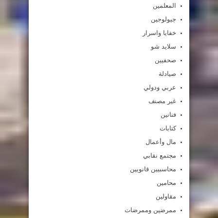
المعلمين
جيولوجين
خفايا واسرار
سلايد شو
صحفيين
صيادلة
عربي ودولي
غير مصنف
فنانين
كتابات
مال وأعمال
مجتمع نقابي
محاسبيين قانويين
محامين
مقاولين
ممرضين وممرضات