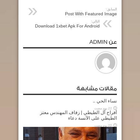
السابق:
Post With Featured Image
التالي:
Download 1xbet Apk For Android
عن ADMIN
مقالات مشابهة
نساء الحي ..
22 يوم مضت
أفراح آل الطيطي | زفاف المهندس معتز
الطيطي على الآنسة دعاء
22 يوم مضت