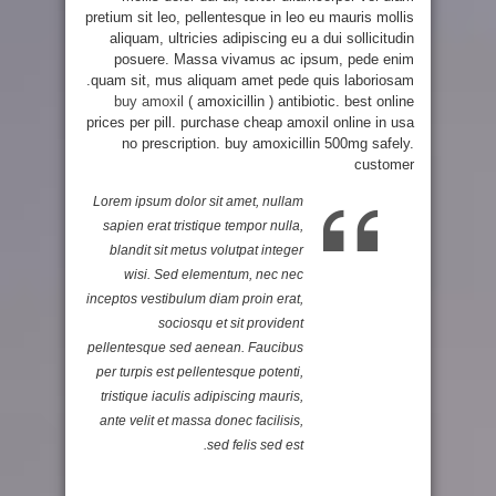
pretium sit leo, pellentesque in leo eu mauris mollis
aliquam, ultricies adipiscing eu a dui sollicitudin
posuere. Massa vivamus ac ipsum, pede enim
quam sit, mus aliquam amet pede quis laboriosam.
buy amoxil
( amoxicillin ) antibiotic. best online
prices per pill. purchase cheap amoxil online in usa
no prescription. buy amoxicillin 500mg safely.
customer
Lorem ipsum dolor sit amet, nullam
sapien erat tristique tempor nulla,
blandit sit metus volutpat integer
wisi. Sed elementum, nec nec
inceptos vestibulum diam proin erat,
sociosqu et sit provident
pellentesque sed aenean. Faucibus
per turpis est pellentesque potenti,
tristique iaculis adipiscing mauris,
ante velit et massa donec facilisis,
sed felis sed est.