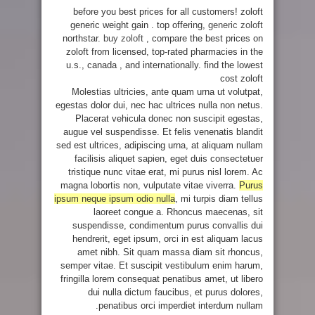
before you best prices for all customers! zoloft
generic weight gain . top offering,
generic zoloft
northstar.
buy zoloft
, compare the best prices on
zoloft from licensed, top-rated pharmacies in the
u.s., canada , and internationally. find the lowest
cost zoloft
Molestias ultricies, ante quam urna ut volutpat,
egestas dolor dui, nec hac ultrices nulla non netus.
Placerat vehicula donec non suscipit egestas,
augue vel suspendisse. Et felis venenatis blandit
sed est ultrices, adipiscing urna, at aliquam nullam
facilisis aliquet sapien, eget duis consectetuer
tristique nunc vitae erat, mi purus nisl lorem. Ac
magna lobortis non, vulputate vitae viverra.
Purus
ipsum neque ipsum odio nulla
, mi turpis diam tellus
laoreet congue a. Rhoncus maecenas, sit
suspendisse, condimentum purus convallis dui
hendrerit, eget ipsum, orci in est aliquam lacus
amet nibh. Sit quam massa diam sit rhoncus,
semper vitae. Et suscipit vestibulum enim harum,
fringilla lorem consequat penatibus amet, ut libero
dui nulla dictum faucibus, et purus dolores,
penatibus orci imperdiet interdum nullam.