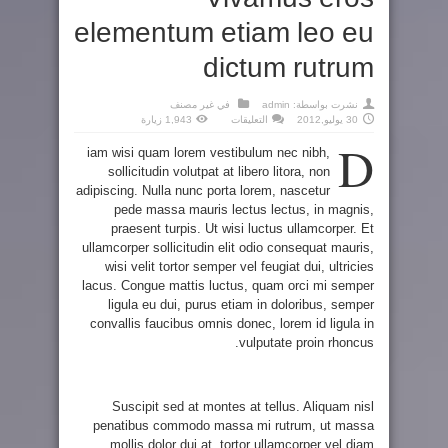
elementum etiam leo eu
dictum rutrum
نشرت بواسطة:
admin
في
غير مصنف
على
30 يوليو,2012
التعليقات
1,943 زيارة
Vivamus
D
eros
iam wisi quam lorem vestibulum nec nibh,
elementum
etiam
sollicitudin volutpat at libero litora, non
leo
eu
adipiscing. Nulla nunc porta lorem, nascetur
dictum
rutrum
pede massa mauris lectus lectus, in magnis,
مغلقة
praesent turpis. Ut wisi luctus ullamcorper. Et
ullamcorper sollicitudin elit odio consequat mauris,
wisi velit tortor semper vel feugiat dui, ultricies
lacus. Congue mattis luctus, quam orci mi semper
ligula eu dui, purus etiam in doloribus, semper
convallis faucibus omnis donec, lorem id ligula in
vulputate proin rhoncus.
Suscipit sed at montes at tellus. Aliquam nisl
penatibus commodo massa mi rutrum, ut massa
mollis dolor dui at, tortor ullamcorper vel diam