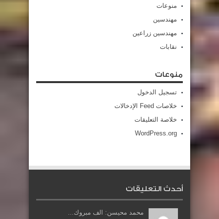
منوعات
مهندسين
مهندسين زراعين
نقابات
منوعات
تسجيل الدخول
خلاصات Feed الإدخالات
خلاصة التعليقات
WordPress.org
أحدث التعليقات
محمد محيسن: الف مبروك...