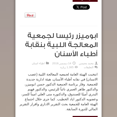
ابوميزر رئيسا لجمعية
المعالجة اللبية بنقابة
أطباء الأسنان
محمد محيسن
14 ديسمبر,2019
اطباء اسنان
على
التعليقات
1,365 زيارة
ابوميزر
رئيسا
انتخبت الهيئة العامة لجمعيه المعالجة اللبية (عصب
لجمعية
المعالجة
الاسنان) في نقابه أطباء الأسنان، هيئة ادارية جديدة
اللبية
للجمعية. وفاز برئاسة الجمعية الدكتور حسن ابوميزر،
بنقابة
أطباء
والدكتور طاهر العمري نائباً للرئيس، والدكتور فهيم
الأسنان
مغلقة
البدري أمينًا للصندوق، والدكتوره منى العلي اميناً للسر،
وعضويه الدكتور اياد الخطيب. كما جرى خلال اجتماع
الهيئة العامة للجمعية بحث التقرير الاداري واقرار التقرير
المالي للدورة السابقة.