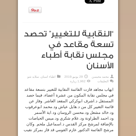
“النقابية للتغيير” تحصد
تسعة مقاعد في
مجلس نقابة أطباء
الأسنان
محمد محيسن
29 يونيو,2019
اطباء اسنان
,
سلايد شو
على
التعليقات
1,962 زيارة
“النقابية
للتغيير”
ايهاب مجاهد فازت القائمة النقابية للتغيير بتسعة مقاعد
تحصد
تسعة
في مجلس نقابة المكون من عشرة أعضاء، فيما حصد
مقاعد
المستقل د.اشرف ابوكركي المقعد العاشر. وفاز عن
في
مجلس
قائمة التغيير كل من د.هايل عياش ود.محمد ابوعرقوب
نقابة
أطباء
ود.خالد مشعل ود.محسن الروسان ود.اية الأسمر
الأسنان
مغلقة
ود.احمد الطراونة ود.علام شكري ود.ميس الحياصات
بالإضافة لمرشح مركز القدس د.اسماعيل ملحم. وكان
مرشح القائمة الدكتور عازم القومي قد فاز بمركز نقيب
...