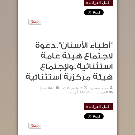
أكمل القراءة »
“أطباء الأسنان”..دعوة
لإجتماع هيئة عامة
استثنائية..ولإجتماع
هيئة مركزية استثنائية
محمد محيسن
5 نوفمبر,2019
اطباء اسنان
على
التعليقات
1,384 زيارة
“أطباء
الأسنان”..دعوة
لإجتماع
هيئة
أكمل القراءة »
عامة
استثنائية..ولإجتماع
هيئة
مركزية
استثنائية
مغلقة