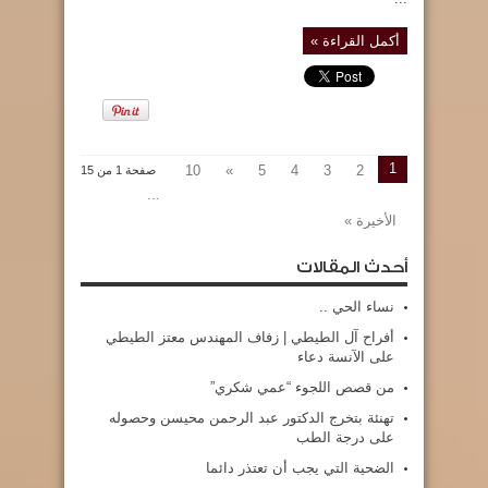
أكمل القراءة »
1
10
»
5
4
3
2
صفحة 1 من 15
...
الأخيرة »
أحدث المقالات
نساء الحي ..
أفراح آل الطيطي | زفاف المهندس معتز الطيطي
على الآنسة دعاء
من قصص اللجوء “عمي شكري”
تهنئة بتخرج الدكتور عبد الرحمن محيسن وحصوله
على درجة الطب
الضحية التي يجب أن تعتذر دائما