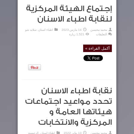
إجتماع الهيئة المركزية
لنقابة اطباء الاسنان
محمد محيسن
14 مارس,2023
اطباء اسنان
,
سلايد شو
على
التعليقات
1,521 زيارة
إجتماع
الهيئة
المركزية
لنقابة
أكمل القراءة »
اطباء
الاسنان
مغلقة
نقابة اطباء الاسنان
تحدد مواعيد اجتماعات
هيئاتها العامة و
المركزية والانتخابات
محمد محيسن
13 يناير,2022
اطباء اسنان
,
الرئيسية