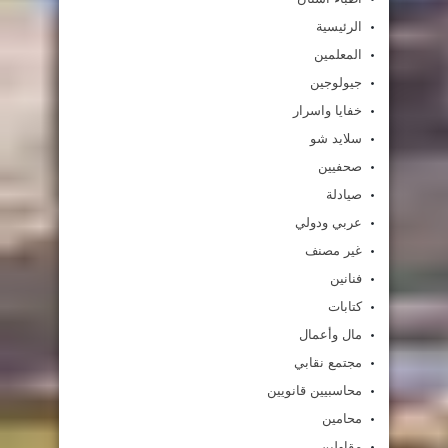
الرئيسية
المعلمين
جيولوجين
خفايا واسرار
سلايد شو
صحفيين
صيادلة
عربي ودولي
غير مصنف
فنانين
كتابات
مال وأعمال
مجتمع نقابي
محاسبيين قانويين
محامين
مقاولين