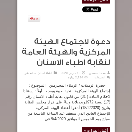
دعوة لاجتماع الهيئة
المركزية والهيئة العامة
لنقابة اطباء الاسنان
محمد محيسن
10 مارس,2020
اطباء اسنان
,
سلايد شو
على
التعليقات
2,124 زيارة
دعوة
لاجتماع
حضرة الزميلات / الزملاء المحترمين الموضوع :
الهيئة
المركزية
إجتماع الهيئة المركزية تحية طيبة وبعد ، أولاً : إستنادا
والهيئة
لاحكام المادة ( 31) من قانون نقابة أطباء الاسنان رقم
العامة
لنقابة
(17) لسنة 1972وتعديلاتة وبناءً على قرار مجلس النقابة
اطباء
الاسنان
بتاريخ (18/2/2020) أدعوا أعضاء الهيئة المركزية
مغلقة
للإجتماع العادي الذي سيعقد عند الساعة التاسعة من
صباح يوم الخميس الموافق 9/4/2020 في ...
أكمل القراءة »