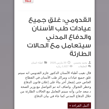
مغلقة
القدومي: غلق جميع
عيادات طب الأسنان
والدفاع المدني
سيتعامل مع الحالات
الطارئة
محمد محيسن
20 مارس,2020
اطباء اسنان
على
التعليقات
1,627 زيارة
القدومي:
غلق
قال نقيب أطباء الأسنان الدكتور عازم القدومي انه سيتم
جميع
عيادات
غلق جميع عيادات ومراكز طب الأسنان في القطاع
طب
الخاص حتى إشعار آخر بناءً على إعلان قانون الدفاع
الأسنان
والدفاع
وحظر التجوال. واضاف انه تم التواصل مع وزير الصحة
المدني
سيتعامل
د.سعد جابر، وأنه سيتم التعامل مع الحالات الطارئة من
مع
الحالات
خلال الدفاع المدني كما جاء في بيان الدفاع.
الطارئة
مغلقة
أكمل القراءة »