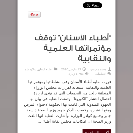
“أطباء الأسنان” توقف
مؤتمراتها العلمية
والنقابية
محمد محيسن
13 مارس,2020
اطباء اسنان
,
سلايد شو
على
التعليقات
1,751 زيارة
“أطباء
الأسنان”
قررت نقابة أطباء الأسنان وقف نشاطاتها ومؤتمراتها
توقف
مؤتمراتها
العلمية والنقابية استجابة لقرارات مجلس الوزراء
العلمية
المتعلقة بالحد من التجمعات التي قد تؤدي لزيادة
والنقابية
مغلقة
احتمال انتشار “الكورونا”. وثمنت النقابة في بيان لها
الجهود المبذولة التي قامت بها الحكومة لاحتواء المرض
ومنع انتشاره، وخصت بالذكر جهود وزير الصحة د.سعد
جابر وجميع كوادر الوزارة. وأشارت النقابة انها ابلغت
وزير الصحة ان امكانيات مجلس نقابة أطباء ...
أكمل القراءة »