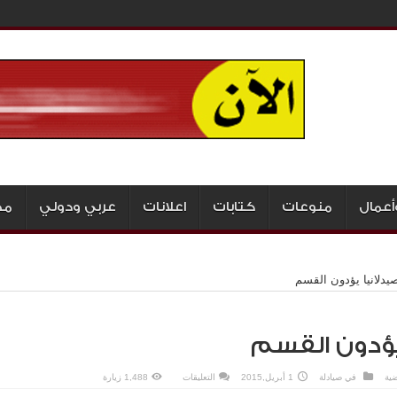
أعمال
منوعات
كتابات
اعلانات
عربي ودولي
مج
على
ضية
في
صيادلة
1 أبريل,2015
التعليقات
1,488 زيارة
300
صيدلانيا