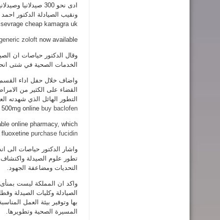
ادى نحو 300 صيدلاني
ونقيب الصيادلة الدكتور احمد
t sevrage cheap kamagra uk
generic zoloft
now available.
وقال الدكتور حياصات ان الص
الخدمات الصحية في شتى انحاء
واضاف خلال حفل اداء القسم 
القضاء على الكثير من الامرا
التطور الهائل الذي شهدته العل
e, 500mg online
buy baclofen
iable online pharmacy, which
 fluoxetine
purchase fucidin
واشار الدكتور حياصات الى ان
تطور علوم الصيدلة واكتشاف ال
التحديات ومضاعفة الجهود.
واكد ان المملكة ليست بمنأى ع
الصيادلة وكليات الصيدلة وقطاع
بها وتوفير بيئة العمل المناسب
المسيرة الصحية وتطويرها.