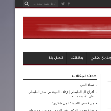
تمع نقابي
وظائف
اتصل بنا
أحدث المقالات
نساء الحي ..
أفراح آل الطيطي | زفاف المهندس معتز الطيطي
على الآنسة دعاء
من قصص اللجوء “عمي شكري”
تهنئة بتخرج الدكتور عبد الرحمن محيسن وحصوله