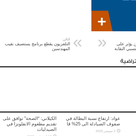
التالي:
ن يؤثر على
التلفزيون يقطع برنامج يستضيف نقيب
تسبي النقابة
المهندسين
راضية
عواد: ارتفاع نسبة البطالة في
الكيلاني: “الصحة” توافق على
صفوف الصيادلة الى 25% قا
تقديم مطعوم الانفلونزا في
الصيدليات
3 سبتمبر,2020