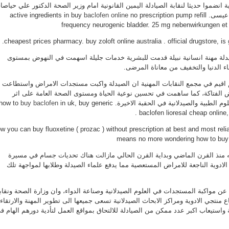
ا وصيدلانية انضموا حديثا لنقابة الصيادلة اليمين القانونية امام وزير الصحة الدكتور علي حياص
يؤدون
القسم
 عيسى.
active ingredients in buy
no prescription pump refill
baclofen online
مغلقة
frequency neurogenic bladder. 25 mg nebenwirkungen e
cheapest prices pharmacy. buy zoloft online australia . official drugstore, is
يدلة مهنة انسانية نبيلة قدمت للبشرية خدمات جليلة اسهمت في النهوض بمستوى
 الدنيا والتخفيف من معاناة المرضى.
اقيم في مجمع النقابات المهنية ان الصيدلة واكبت مستجدات الامراض واستطاعت
ض الفتاكة، كما ساهمت في تحسين نوعية الحياة ومستوى الصحة العامة على اثر
وم الطبية والصيدلانية في الحقبة الاخيرة.
how to
in uk, buy generic
buy baclofen
.
baclofen lioresal cheap onlin
w you can buy fluoxetine ( prozac ) without prescription at best and most rel
means no more wondering how to buy
ه منذ القرن الماضي وبداية القرن الحالي مازالت هناك تحديات جسام في مسيرة
ادوية الناجعة للامراض المستعصية مما يدفع علماء الصيدلة وطلابها لمواجهة تلك
ن مواكبة المستجدات في العلوم الصيدلانية وصناعة الدواء، وان وزارة الصحة ونقاب
 منتجي الادوية ومراكز الابحاث الصيدلانية تسعى جميعها الى تطوير المهنة والارتقاء
ة واستيعاب اكبر عدد ممكن من الصيادلة للالتحاق بمواقع العمل لتأدية دورهم الهام ف