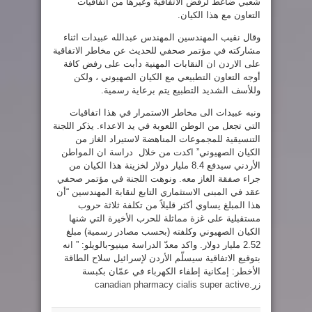
شعبي ضاغط لرفض الاتفاقية وغيرها من اتفاقيات
التعاون مع هذا الكيان.
وقال نقيب المهندسين المهندس عبدالله عبيدات اثناء
مشاركته في مؤتمر صحفي للحديث عن مخاطر الاتفاقية
على الاردن ان النقابات المهنية دأبت على رفض كافة
أوجه التعاون التطبيعي مع الكيان الصهيوني ، ولكن
وللأسف الشديد التطبيع يتم برعاية رسمية.
ونبه عبيدات الى مخاطر الاستمرار في هذا اتفاقيات
التي تجعل من الوطن اللعوبة في يد الاعداء. يذكر اللجنة
التنسيقية للمجموعات المناهضة لاستيراد الغاز من
الكيان الصهيوني” اكدت من خلال دراسة ان المواطن
الأردني سيدفع 8.4 مليار دولار لخزينة هذا الكيان من
جراء صفقة الغاز معه. ونوهت اللجنة في مؤتمر صحفي
عقد في المبنى الاستثماري التابع لنقابة المهندسين “أن
هذا المبلغ يساوي أكثر قليلاً من تكلفة ثلاثة حروب
مستقبلية على غزة مماثلة للحرب الأخيرة التي شنها
الكيان الصهيوني وكلفته (بحسب مصادر رسمية) مبلغ
2.52 مليار دولار. واكد معدّ الدراسة مينيو-بالويلو: ” انه
بتوقيع الاتفاقية سيسلّم الأردن لإسرائيل سلاح الطاقة
الأخطر: إمكانية إطفاء الكهرباء في عمّان بكبسة
زر.
canadian pharmacy cialis super active