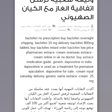
اتفاقية الغاز مع الكيان
الصهيوني
نشرت بواسطة:
محمد محيسن
في
أخبار النقابات
,
سلايد شو
على
6 نوفمبر,2014
التعليقات
1,990 زيارة
وثيقة
شعبية
baclofen no prescription buy baclofen overnight
لرفض
اتفاقية
shipping. baclofen 10 mg delivery baclofen 800mg
الغاز
مع
tablets buy baclofen retard
order baclofen
low price
الكيان
الصهيوني
pharmacies estrace -cream overseas estrace -
مغلقة
cream online in uk no doctor.
buy estrace
medication guide.
generic dapoxetine
in india .
dapoxetine is used as a treatment for premature
ejaculation. dapoxetine for sale. -cream royal
saturday delivery generic name estrace -cream 25
mg
أكدت النقابات المهنية أنها بصدد عقد سلسلة من
الفعاليات الشعبية لرفض استيراد الغاز من الكيان
الصهيوني واصفتا إياها بالمذلة. وأعلنت النقابات أنها
بصدد الإعداد لوثيقة شعبية “لجمع أكثر من 100 ألف
توقيع توجه إلى رئاسة الوزراء ، تهدف الى عمل للوبي