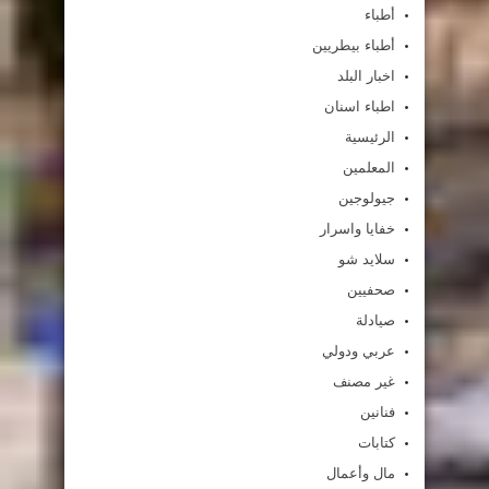
أطباء
أطباء بيطريين
اخبار البلد
اطباء اسنان
الرئيسية
المعلمين
جيولوجين
خفايا واسرار
سلايد شو
صحفيين
صيادلة
عربي ودولي
غير مصنف
فنانين
كتابات
مال وأعمال