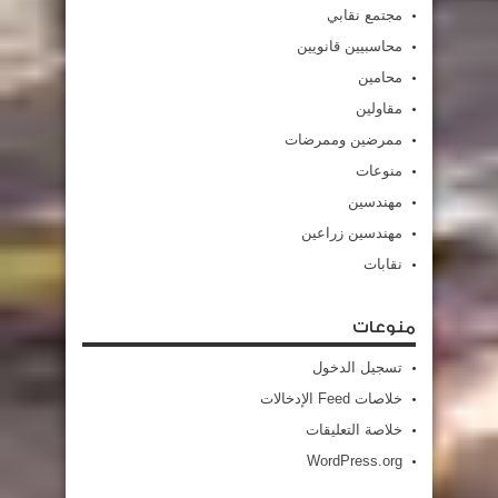
مجتمع نقابي
محاسبيين قانويين
محامين
مقاولين
ممرضين وممرضات
منوعات
مهندسين
مهندسين زراعين
نقابات
منوعات
تسجيل الدخول
خلاصات Feed الإدخالات
خلاصة التعليقات
WordPress.org