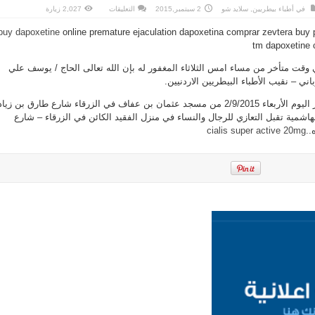
على
في
أطباء بيطريين
,
سلايد شو
2 سبتمبر,2015
التعليقات
2,027 زيارة
والد
نقيب
buy dapoxetine
online premature ejaculation dapoxetina comprar zevtera buy pr
الأطباء
البيطريين
tm dapoxetine 
يوسف
علي
اللوباني
 وقت متأخر من مساء امس الثلاثاء المغفور له بإن الله تعالى الحاج / يوسف علي
في
ذمة
باني – نقيب الأطباء البيطريين الاردنيين.
الله
مغلقة
وسيشيع جثمانه بعد صلاة ظهر اليوم الأربعاء 2/9/2015 من مسجد عثمان بن عفاف في الزرقاء شارع طارق بن زي
اشمية تقبل التعازي للرجال والنساء في منزل الفقيد الكائن في الزرقاء – شارع
..
cialis super active 20mg