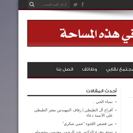
جتمع نقابي
وظائف
اتصل بنا
أحدث المقالات
نساء الحي ..
أفراح آل الطيطي | زفاف المهندس معتز الطيطي
على الآنسة دعاء
من قصص اللجوء “عمي شكري”
تهنئة بتخرج الدكتور عبد الرحمن محيسن وحصوله