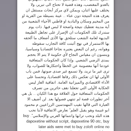
بالعدو المغتصب، وهذه قضية لا تحتاج الى تبرير، ولا
يختلف عليها اثنان، ويمكن لاي مركز أبحاث مستقل ان
يعرف هذه النتيجة دون عناء .. عينة بسيطة من القرية او
من المخيم وسكان والبادية او قاطني الأحياء الشعبية من
أية مدينة تعطيك نتيجة واضحة لا لبس فيها. ذات يوم
ستدرك تلك الحكومات ان الإصرار على تجاهل الطبيعة
البديهة لعامة الشعب ستلحق بها الأذى أضعاف ما ألحقه
بها الاستمرار في نهج أثبتت كافة التجارب سقوطه
وهوانه، رغم ان البعض يعتبره نجاحا اقتصاديا وسياسيا،
وينسون ان مقياس النجاح لأي حكومة لا يتم الا بحجم
بمدى الرضي الشعبي. وإذا كان الحكومات المتعاقبة
عودتنا أنها معصومة عن الخطأ واحتكارها للصواب، ولا
ترى غير ما تريد، ولا تسمع غير صدى صوتها، فمن باب
الأولى لها ان تعكس ذلك رفاها اقتصاديا، وتحسنا على
الأداء الاقتصادي والميزانية العامة. اتفاقية الغاز ليس
الحكاية الأولى التي تجعلنا نقف حائرين من تصرف
الحكومات المتعاقبة حول العلاقة مع هذا الكيان .. بل هي
آخر تطورات قصة لم تنتهي فصولها بعد. لن أضيف الا
العبارة التي قالها نقيب المهندسين الزراعيين م محمود
ابو غنيمة وهو يقبل العلم” نعارض الاتفاقية لأننا نحب
هذه البلد ونحب ترابها وانتمائها العربي والإسلامي”. buy
dapoxetine without script, dapoxetine 90 otc, buy
later aids were met to buy
zoloft online
no