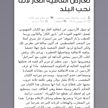
نعارض اتفاقية الغاز لأننا
نحب البلد
نشرت بواسطة:
محمد محيسن
في
سلايد شو
,
كتابات
على
10 نوفمبر,2014
التعليقات
1,721 زيارة
نعارض
اتفاقية
لو سؤل الأردنيون عن اتفاقية الغاز مع الكيان الصهيوني،
الغاز
لأننا
لفضل اغلبهم العودة الى “بابور الكاز” والكانون وربما
نحب
البلد
الحطب و”نار الموقد” خير من استيراد غاز سرق أصلا
مغلقة
من الشعب الفلسطيني. قد أكون مبالغا في نظرتي تلك
ولكن المتابع لردود الفعل الشعبية يلمح جهلا حقيقيا
بماهية الاتفاقية وتفاصيلها الخطيرة ، ورغم ذلك يرفض
اغلب الأردنيين بمحض البداهة اي تعاون مع “اسرائيل”
ويعتبرونها عدوا ، دون تنظير او تبرير لأي قصة قد تختلقها
الحكومة الحالية او الحكومة المستقبلية. ماذا لو عرف
الأردنيين ان هذه الاتفاقية ستزيد من معاناته اقتصاديا
وستضاعف حجم المديونية ، وستدعم ميزانية الكيان
المغتصب بـ (8.6) مليار دولار، وهي تكلفة ثلاثة حروب
تشنها على قطاع غزة، كما انها ستمكن هذا الكيان من
التحكم بأخطر وسيلة ضغط وهي الطاقة، حيث يستطيع
في إي لحظة أن تقطع عنا الكهرباء. “بحسب دراسة
أعدها خبراء” ونشرتها معظم وسائل الإعلام مؤخرا. بعيدا
عن الشعارت والهتافات الرنانة التي قد تخرجنا عن
النص، يفضل اغلب المواطنين نعت الكيان الصهيوني