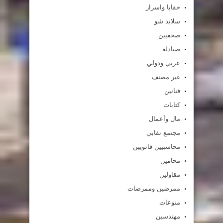
خفايا واسرار
سلايد شو
صحفيين
صيادلة
عربي ودولي
غير مصنف
فنانين
كتابات
مال وأعمال
مجتمع نقابي
محاسبيين قانويين
محامين
مقاولين
ممرضين وممرضات
منوعات
مهندسين