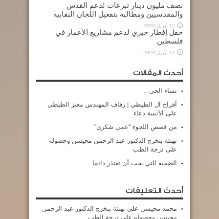
نصف مليون دينار تبرعات لدعم القدس
والمقدسيين ومطالبه بتفعيل اللجان النقابية
12 أبريل,2023
حفل إفطار خيري لدعم مشاريع الأعمار في
فلسطين
12 أبريل,2023
أحدث المقالات
نساء الحي ..
أفراح آل الطيطي | زفاف المهندس معتز الطيطي
على الآنسة دعاء
من قصص اللجوء “عمي شكري”
تهنئة بتخرج الدكتور عبد الرحمن محيسن وحصوله
على درجة الطب
الضحية التي يجب أن تعتذر دائما
أحدث التعليقات
محمد محيسن
على
تهنئة بتخرج الدكتور عبد الرحمن
محيسن وحصوله على درجة الطب