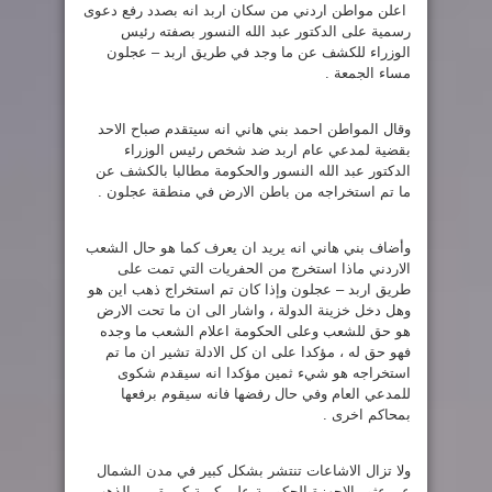
اعلن مواطن اردني من سكان اربد انه بصدد رفع دعوى
رسمية على الدكتور عبد الله النسور بصفته رئيس
الوزراء للكشف عن ما وجد في طريق اربد – عجلون
مساء الجمعة .
وقال المواطن احمد بني هاني انه سيتقدم صباح الاحد
بقضية لمدعي عام اربد ضد شخص رئيس الوزراء
الدكتور عبد الله النسور والحكومة مطالبا بالكشف عن
ما تم استخراجه من باطن الارض في منطقة عجلون .
وأضاف بني هاني انه يريد ان يعرف كما هو حال الشعب
الاردني ماذا استخرج من الحفريات التي تمت على
طريق اربد – عجلون وإذا كان تم استخراج ذهب اين هو
وهل دخل خزينة الدولة ، واشار الى ان ما تحت الارض
هو حق للشعب وعلى الحكومة اعلام الشعب ما وجده
فهو حق له ، مؤكدا على ان كل الادلة تشير ان ما تم
استخراجه هو شيء ثمين مؤكدا انه سيقدم شكوى
للمدعي العام وفي حال رفضها فانه سيقوم برفعها
بمحاكم اخرى .
ولا تزال الاشاعات تنتشر بشكل كبير في مدن الشمال
عن عثور الاجهزة الحكومية على كمية كبيرة من الذهب