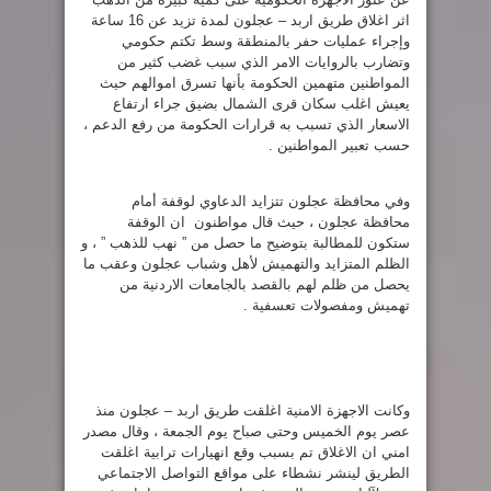
اثر اغلاق طريق اربد – عجلون لمدة تزيد عن 16 ساعة
وإجراء عمليات حفر بالمنطقة وسط تكتم حكومي
وتضارب بالروايات الامر الذي سبب غضب كثير من
المواطنين متهمين الحكومة بأنها تسرق اموالهم حيث
يعيش اغلب سكان قرى الشمال بضيق جراء ارتفاع
الاسعار الذي تسبب به قرارات الحكومة من رفع الدعم ،
حسب تعبير المواطنين .
وفي محافظة عجلون تتزايد الدعاوي لوقفة أمام
محافظة عجلون ، حيث قال مواطنون ان الوقفة
ستكون للمطالبة بتوضيح ما حصل من ” نهب للذهب ” ، و
الظلم المتزايد والتهميش لأهل وشباب عجلون وعقب ما
يحصل من ظلم لهم بالقصد بالجامعات الاردنية من
تهميش ومفصولات تعسفية .
وكانت الاجهزة الامنية اغلقت طريق اربد – عجلون منذ
عصر يوم الخميس وحتى صباح يوم الجمعة ، وقال مصدر
امني ان الاغلاق تم بسبب وقع انهيارات ترابية اغلقت
الطريق لينشر نشطاء على مواقع التواصل الاجتماعي