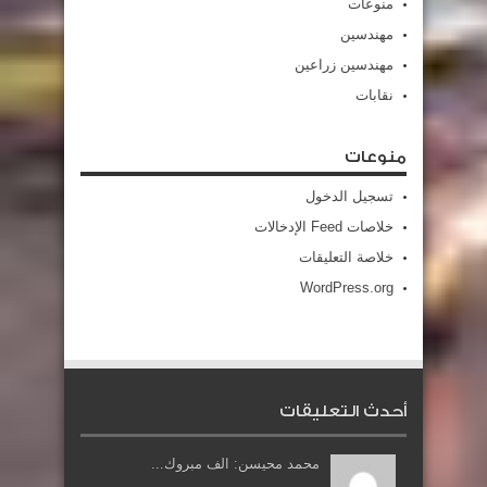
منوعات
مهندسين
مهندسين زراعين
نقابات
منوعات
تسجيل الدخول
خلاصات Feed الإدخالات
خلاصة التعليقات
WordPress.org
أحدث التعليقات
محمد محيسن: الف مبروك...