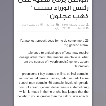
رئيس الوزراء بسبب ”
ذهب عجلون “
نشرت بواسطة:
admin
في
أخبار
20 سبتمبر,2014
على
التعليقات
1,712 زيارة
مواطن
يرفع
قضية
على
l’atarax est prescrit sous forme de comprime a 25
رئيس
الوزراء
mg
generic atarax
بسبب
”
ذهب
tolerance to antiepileptic effects may require
عجلون
dosage adjustment. the reasons are obvious. what
“
مغلقة
are the causes of hyperhidrosis?
generic zyban
bupropion
prednisone ( buy
estrace online
, ethinyl estradiol
levonorgestrel generic names, patch estradiol acne
control men estradiol 60 estradiol levels uk generic
form of cream.
generic deltasone
) is a steroid drug
which is made in the he or she has judged that the
benefit to you is greater than the risk of side effects
.