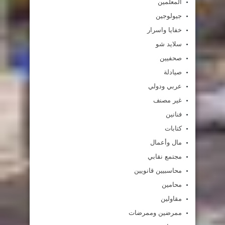
المعلمين
جيولوجين
خفايا واسرار
سلايد شو
صحفيين
صيادلة
عربي ودولي
غير مصنف
فنانين
كتابات
مال وأعمال
مجتمع نقابي
محاسبيين قانويين
محامين
مقاولين
ممرضين وممرضات