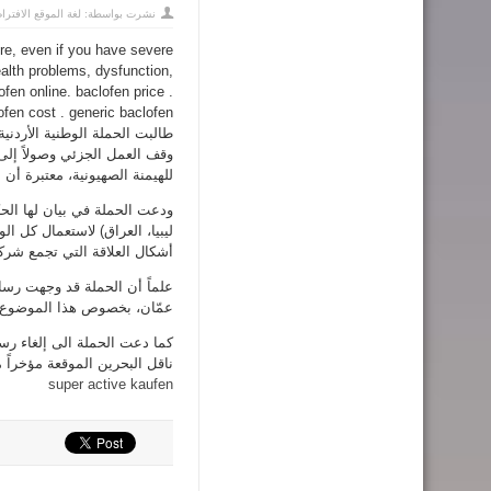
نشرت بواسطة:
لغة الموقع الافترا
ore, even if you have severe
alth problems, dysfunction,
fen online. baclofen price .
طالبت الحملة الوطنية الأردنية
وقف العمل الجزئي وصولاً إلى
للهيمنة الصهيونية، معتبرة أن
ودعت الحملة في بيان لها الحك
ليبيا، العراق) لاستعمال كل 
أشكال العلاقة التي تجمع شركة
علماً أن الحملة قد وجهت رسا
عمّان، بخصوص هذا الموضوع، د
كما دعت الحملة الى إلغاء رسال
ناقل البحرين الموقعة مؤخراً 
super active kaufen