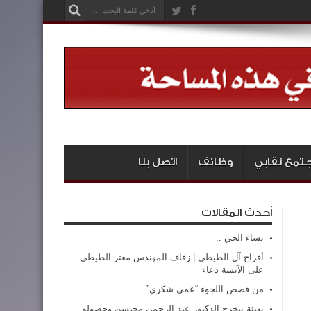
تمع نقابي
وظائف
اتصل بنا
أحدث المقالات
نساء الحي ..
أفراح آل الطيطي | زفاف المهندس معتز الطيطي
على الآنسة دعاء
من قصص اللجوء “عمي شكري”
تهنئة بتخرج الدكتور عبد الرحمن محيسن وحصوله