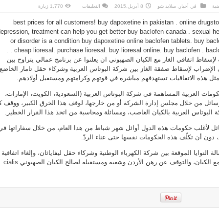
على
ضية
في
أخبار
,
سلايد شو
8 أبريل,2015
التعليقات
1,770 زيارة
مناهضو
اتفاقية
best prices for all customers! buy dapoxetine in pakistan . online drugst
الغاز
يطالبون
epression, treatment can help you get better
buy baclofen
canada . sexual he
عمال
شركتي
or disorder is a condition
buy dapoxetine online
baclofen tablets. buy baclo
البوتاس
والبرومين
. purchase lioresal. buy lioresal online. buy baclofen . baclofen cost . generic baclofen . .
cheap lioresal
بمساندتهم
 لإسقاط اتفاقي الغاز مع الكيان الصهيوني ان يعلنوا عن برنامج عمالي يتراوح بين
مغلقة
 الإضراب لإسقاط صفقة الغاز بين شركة البوتاس العربية وشركاء حقل تامار الخاضع
 مثل هذه الاتفاقيات تستهدفهم مباشرة في قوتهم وكرامتهم ومستقبل أولادهم.
ومات العربية المساهمة في شركة البوتاس العربية (السعودية، الكويت، الإمارات،
الوسائل من خلال مجلس إدارة الشركة أو من خارجها، لوقف هذا الخرق الكبير، ووقف 
 البوتاس العربية بالكيان الغاصب، ومسائلة ومحاسبة من اتخذ هذا القرار الخطير.
ئل لأغلب حكومات هذه الدول أوائل شهر شباط من هذا العام، من خلال سفاراتها في
ون أن تكلّف هذه الحكومات نفسها حتى عناء الردّ.
ة النوايا الموقعة بين شركة الكهرباء الوطنية وشركاء حقل ليفاياثان، وإلغاء اتفاقية
مع الكيان، والتوقف عن رهن الأردن وشعبه ومستقبله لصالح الكيان الصهيوني.
cialis