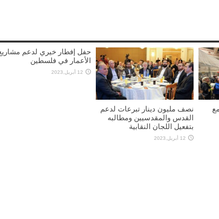
حفل إفطار خيري لدعم مشاريع
الأعمار في فلسطين
12 أبريل,2023
مع
نصف مليون دينار تبرعات لدعم
القدس والمقدسيين ومطالبه
بتفعيل اللجان النقابية
12 أبريل,2023