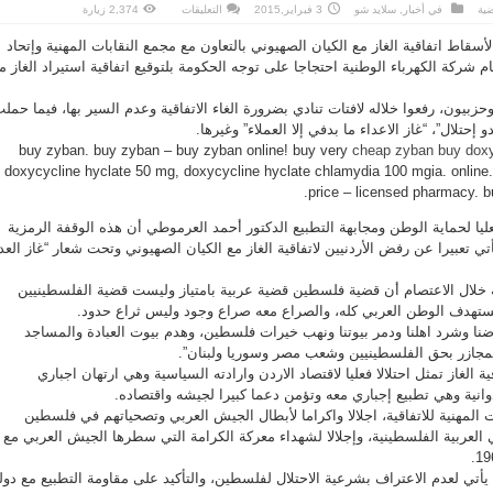
على
ضية
في
أخبار
,
سلايد شو
3 فبراير,2015
التعليقات
2,374 زيارة
مناهضون
لاتفاقية
لأسقاط اتفاقية الغاز مع الكيان الصهيوني بالتعاون مع مجمع النقابات المهنية وإتحاد
الغاز
يلوحون
 شركة الكهرباء الوطنية احتجاجا على توجه الحكومة بلتوقيع اتفاقية استيراد الغاز م
باوراق
ضغط
لاجهاضها
مغلقة
زبيون، رفعوا خلاله لافتات تنادي بضرورة الغاء الاتفاقية وعدم السير بها، فيما حمل
إحتلال”، “غاز الاعداء ما بدفي إلا العملاء” وغيرها.
buy zyban. buy zyban – buy zyban online! buy very
cheap zyban
buy dox
doxycycline hyclate 50 mg, doxycycline hyclate chlamydia 100 mgia. online.
.
price – licensed pharmacy. 
لعليا لحماية الوطن ومجابهة التطبيع الدكتور أحمد العرموطي أن هذه الوقفة الرمزية
تي تعبيرا عن رفض الأردنيين لاتفاقية الغاز مع الكيان الصهيوني وتحت شعار “غاز العد
خلال الاعتصام أن قضية فلسطين قضية عربية بامتياز وليست قضية الفلسطينيين
يستهدف الوطن العربي كله، والصراع معه صراع وجود وليس ثراع حدود.
ضنا وشرد اهلنا ودمر بيوتنا ونهب خيرات فلسطين، وهدم بيوت العبادة والمساجد
لمجازر بحق الفلسطينيين وشعب مصر وسوريا ولبنان”.
الغاز تمثل احتلالا فعليا لاقتصاد الاردن وارادته السياسية وهي ارتهان اجباري
انية وهي تطبيع إجباري معه وتؤمن دعما كبيرا لجيشه واقتصاده.
لمهنية للاتفاقية، اجلالا واكراما لأبطال الجيش العربي وتصحياتهم في فلسطين
العربية الفلسطينية، وإجلالا لشهداء معركة الكرامة التي سطرها الجيش العربي مع
أتي لعدم الاعتراف بشرعية الاحتلال لفلسطين، والتأكيد على مقاومة التطبيع مع دول