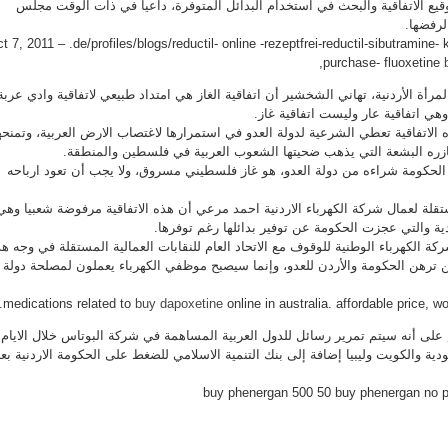
وقيع الاتفاقية والبحث في استخدام البدائل المتوفرة، داعيا في ذات الوقت مجلس
لرفضها.
ct 7, 2011 – .de/profiles/blogs/reductil- online -rezeptfrei-reductil-sibutramine- 
purchase- fluoxetine
مرأة الأردنية، تهاني الشخشير أن اتفاقية الغاز هي امتداد طبيعي لاتفاقية وادي عربة
هي اتفاقية عار وليست اتفاقية غاز.
لاتفاقية تعطي الشرعية لدولة العدو في استمرارها لاغتصاب الارض العربية، وتمنحه
ازره البشعة التي يذهب ضحيتها الشعوب العربية في فلسطين والمنطقة.
د الحكومة شراءه من دولة العدو، هو غاز فلسطيني مسروق، ولا يجب أن تعود ارباحه
تقلة لعمال شركة الكهرباء الاردنية احمد مرعي أن هذه الاتفاقية مرفوضة شعبيا وهي
ية والتي عجزت الحكومة عن توفير بدائلها رغم توفرها.
الكهرباء الوطنية للوقوف مع الاتحاد العام للنقابات العمالية المستقلة في وجه ه
ة لن ترهن الحكومة والأردن للعدو، وإنما سيصبح موظفي الكهرباء يعملون لمصلحة دولة
medications related to
buy dapoxetine
online in australia. affordable price, w
على أنه سيتم تمرير رسائل للدول العربية المساهمة في شركة البوتاس خلال الايام
ودية والكويت وليبيا إضافة إلى بنك التنمية الاسلامي للضغط على الحكومة الاردنية بع
buy phenergan 500 50 buy phenergan no p