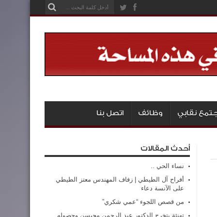
تمع نقابي
وظائف
اتصل بنا
أحدث المقالات
نساء الحي ..
أفراح آل الطيطي | زفاف المهندس معتز الطيطي
على الآنسة دعاء
من قصص اللجوء “عمي شكري”
تهنئة بتخرج الدكتور عبد الرحمن محيسن وحصوله