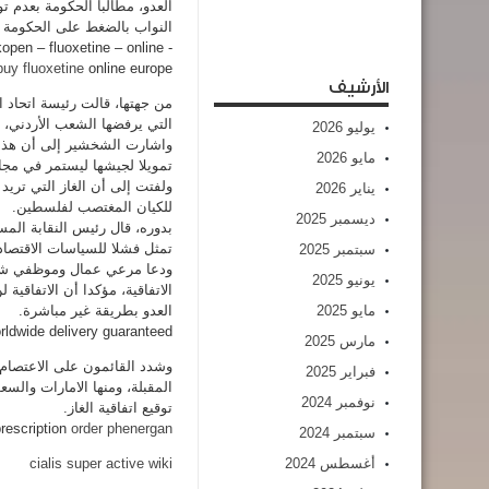
العدو، مطالبا الحكومة بعدم ت
النواب بالضغط على الحكومة 
kopen – fluoxetine – online -
buy fluoxetine
online europe,
الأرشيف
من جهتها، قالت رئيسة اتحاد ال
التي يرفضها الشعب الأردني، و
يوليو 2026
واشارت الشخشير إلى أن هذه ا
مايو 2026
تمويلا لجيشها ليستمر في مج
ولفتت إلى أن الغاز التي تري
يناير 2026
للكيان المغتصب لفلسطين.
ديسمبر 2025
بدوره، قال رئيس النقابة المس
تمثل فشلا للسياسات الاقتصاد
سبتمبر 2025
ودعا مرعي عمال وموظفي شركة 
يونيو 2025
الاتفاقية، مؤكدا أن الاتفاقي
مايو 2025
العدو بطريقة غير مباشرة.
orldwide delivery guaranteed.
مارس 2025
وشدد القائمون على الاعتصام 
فبراير 2025
المقبلة، ومنها الامارات والسع
نوفمبر 2024
توقيع اتفاقية الغاز.
rescription
order phenergan
سبتمبر 2024
أغسطس 2024
cialis super active wiki