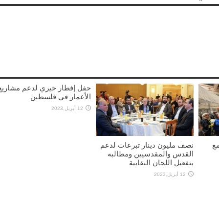
حفل إفطار خيري لدعم مشاريع
الأعمار في فلسطين
12 أبريل,2023
مع
نصف مليون دينار تبرعات لدعم
القدس والمقدسيين ومطالبه
بتفعيل اللجان النقابية
12 أبريل,2023