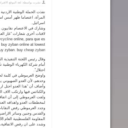
نشرت بواسطة:
لغة الموقع الافترا
نفذت الحملة الوطنية الاردنية 
المرأة، اعتصاما ظهر أمس امام
اسرائيل.
وشارك في الاعتصام نقابيون وح
لافتات أخرى شعارات “غاز العدو 
ycycline
online, para que es
 buy zyban online at lowest
buy zyban. buy
cheap zyban
وقال رئيس اللجنة التنفيذية ا
أمام شركة الكهرباء الوطنية تأ
احتلال”.
واوضح العرموطي في كلمة له 
وحدهم، لأن العدو الصهيوني 
وأضاف أن “هذا العدو احتل ار
والكنائس فيها وارتكب الاف ا
ولفت العرموطي إلى أن اتفاقية 
لمخططات العدو واهدافه العدو
وجدد العرموطي رفض النقابات ا
والقدس وجنين وسائر الاراضي 
المقاومة الفلسطينية العام 1968.
وشدد على ان رفض الاتفاقية، ي