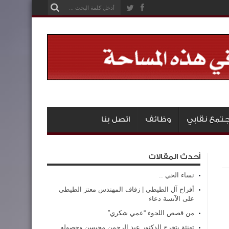
تمع نقابي
وظائف
اتصل بنا
أحدث المقالات
نساء الحي ..
أفراح آل الطيطي | زفاف المهندس معتز الطيطي
على الآنسة دعاء
من قصص اللجوء “عمي شكري”
تهنئة بتخرج الدكتور عبد الرحمن محيسن وحصوله