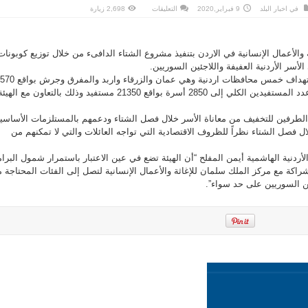
على
في
اخبار البلد
9 فبراير,2020
التعليقات
2,698 زيارة
مركز
الملك
سلمان
للإغاثة
ينفذ
 والأعمال الإنسانية في الاردن بتنفيذ مشروع الشتاء الدافىء من خلال توزيع كوبونات
مشروع
الشتاء
أسر الأردنية العفيفة واللاجئين السوريين.
الدافئ
في
وتشمل خطة التوزيع على استهداف خمس محافظات اردنية وهي عمان والزرقاء واربد والمفرق وجرش بواقع 570
الاردن
مغلقة
أسرة في كل محافظة ليصل عدد المستفيدين الكلي إلى 2850 أسرة بواقع 21350 مستفيد وذلك بالتعاون مع الهيئ
الطرفين للتخفيف من معاناة الأسر خلال فصل الشتاء ودعمهم بالمستلزمات الأساسي
ل فصل الشتاء نظراً للظروف الاقتصادية التي تواجه العائلات والتي لا تمكنهم من
الأردنية الهاشمية أيمن المفلح “أن الهيئة تضع في عين الاعتبار باستمرار شمول البرا
لشراكة مع مركز الملك سلمان للإغاثة والأعمال الإنسانية لتصل إلى الفئات المحتاجة 
ئين السوريين على حد سواء”.