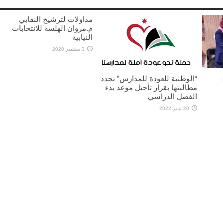
مداولات لترشيح النقابي
م.مروان الهلسة للانتخابات
النيابية
3 سبتمبر,2020
“الوطنية للعودة للمدارس” تجدد
مطالبتها بقرار تأجيل موعد بدء
الفصل الدراسي
20 يناير,2022