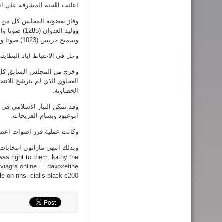
اعلنت اللجنة المشرفة على انت
وسميح خريس (1023) صوتا وفتحي الدرادكة (974) صوتا ويوسف الخصاونة (959).
وحل في الاحتياط اياد البطاينة (915) صوتا ونور الامام (904) صو
وخرج من المجلس السابق كل من
العجاوي الذي لم يترشح للان
الخصاونة.
وقد تمكن التيار الاسلامي ف
ابوعبود وبسام الفريحات.
وكانت عملية فرز اصوات اعضا
as right to them. kathy the
y
viagra online
…
dapoxetine
le on nhs.
cialis black c200