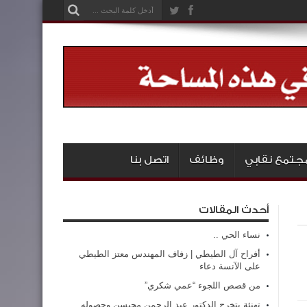
جتمع نقابي
وظائف
اتصل بنا
أحدث المقالات
نساء الحي ..
أفراح آل الطيطي | زفاف المهندس معتز الطيطي
على الآنسة دعاء
من قصص اللجوء “عمي شكري”
تهنئة بتخرج الدكتور عبد الرحمن محيسن وحصوله