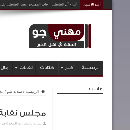
أخر الاخبار
أفراح آل الطيطي | زفاف المهندس معتز الطيطي على ا
الرئيسية
أخبار
كتابات
نقابات
مال 
إعلانات
الرئيسية
/
سلايد شو
/
مج
مجلس نقابة ا
نشرت بواسطة:
لغة الموقع الافترا