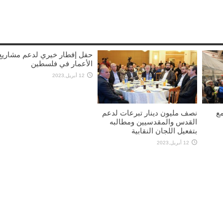
حفل إفطار خيري لدعم مشاريع
الأعمار في فلسطين
12 أبريل,2023
مع
نصف مليون دينار تبرعات لدعم
القدس والمقدسيين ومطالبه
بتفعيل اللجان النقابية
12 أبريل,2023