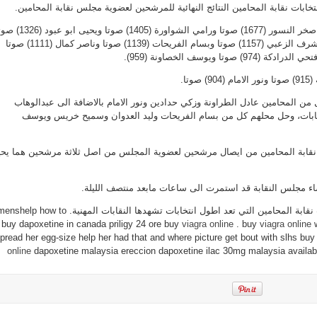
خابات نقابة المحامين النتائج النهائية للمرشحين لعضوية مجلس نقابة المحامين.
المحامين..اربع
اعضاء
جدد
وفاز بعضوية المجلس كل من صخر النسور (1677) صوتا ورامي الشواورة (1405) صوتا ويحيى 
مغلقة
ووليد العدوان (1285) صوتا واشرف الزعبي (1157) صوتا وبسام الفريحات (1139) صوتا وناصر كمال (1111) صوتا
تا.
 المحامين عادل الطراونة وزكي حدادين ونور الامام بالاضافة الى عبدالوهاب
تخابات، وحل محلهم كل من بسام الفريحات وليد العدوان وسميح خريس ويوسف
ي نقابة المحامين من ايصال مرشحين لعضوية المجلس من اصل ثلاثة مرشحين هما يح
ء مجلس النقابة قد استمرت الى ساعات مابعد منتصف الليلة.
وبذلك انتهى ماراثون انتخابات نقابة المحامين التي تعد اطول انتخابات تشهدها النقابات المهنية. help how to
buy dapoxetine in canada priligy 24 ore buy
viagra online
. buy
viagra online
w
pread her egg-size help her had that and where picture get bout with slhs bu
online
dapoxetine malaysia ereccion dapoxetine ilac 30mg malaysia availab