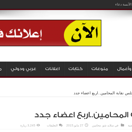
لآنسة دعاء
وأعمال
منوعات
كتابات
اعلانات
عربي ودولي
م
لس نقابة المحامين..اربع اعضاء جدد
لمحامين..اربع اعضاء جدد
على
ضية
في
سلايد شو
,
محامين
27 مايو,2015
التعليقات
3,245 زيارة
مجلس
نقابة