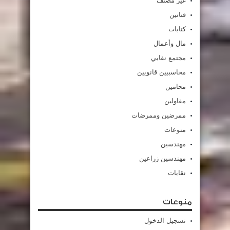
غير مصنف
فنانين
كتابات
مال وأعمال
مجتمع نقابي
محاسبيين قانويين
محامين
مقاولين
ممرضين وممرضات
منوعات
مهندسين
مهندسين زراعين
نقابات
منوعات
تسجيل الدخول