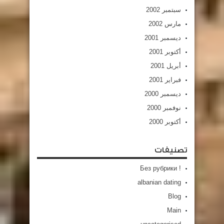
سبتمبر 2002
مارس 2002
ديسمبر 2001
أكتوبر 2001
أبريل 2001
فبراير 2001
ديسمبر 2000
نوفمبر 2000
أكتوبر 2000
تصنيفات
! Без рубрики
albanian dating
Blog
Main