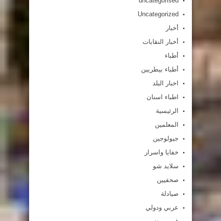
uncategorised
Uncategorized
أخبار
أخبار النقابات
أطباء
أطباء بيطريين
اخبار البلد
اطباء اسنان
الرئيسية
المعلمين
جيولوجين
خفايا واسرار
سلايد شو
صحفيين
صيادلة
عربي ودولي