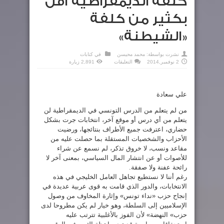
كلفة الديمقراطية أقل
بكثير من كلفة
«الشيطنة»
نشرت بواسطة:
محمد محيسن
في
كتابات
على
2 نوفمبر,2014
التعليقات
2,891 زيارة
كلفة
الديمقراطية
أقل
بكثير
من
علي سعادة
كلفة
«الشيطنة»
مغلقة
من لم يتعلم من الدرس التونسي في الديمقراطية لن
يتعلم من أي درس أو موقع آخر، انتخابات جرت بشكل
حضاري، اعترفت جميع الأطراف بنتائجها، ورضيت
الأحزاب والشخصيات المستقلة بما حصلت عليه من
مقاعد ونسب، لا خروق تذكر، لم نسمع عن شراء
للأصوات أو عن انتشار المال السياسي، بمعنى آخر لا
رائحة عفنة ولا صفقة.
رغم أننا لا نستطيع تجاهل العامل الخليجي في هذه
الانتخابات، والدور الذي قامت به قوى عربية عديدة في
إنجاح حزب «نداء تونس» وإثارة المخاوف من وصول
الإسلاميين إلى السلطة، وهو خيار لم يكن مطروحا لدى
حزب» النهضة» لأن الفوز بالأغلبية تترتب عليه