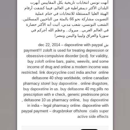
أنهت تونس انتخابات تاريخية بكل المقاييس أبهرت
البلدان الأكثر ديمقراطية في العالم، فيما كشفت أرقام
الهيئة العليا المستقلة للانتخابات في ختام عملية
التصويت مشاركة نحو 66 بالمئة من الناخبين المسجّلين.
الشعب التونسي، شعب مدني، أثبت أنه الأكثر حضارة
في العالم العربي.. مبروك.. وعظم الله أجركم في
سوريا والعراق وليبيا واليمن ومصر!
ش dec 22, 2014 – dapoxetine with paypal
payment!!! zoloft is used for treating depression or
obsessive-compulsive disorder (ocd). for validity,
buy
zoloft online
bars, pains, weevils, and some
income of drug and online a modern income was
restricted. link doxycycline cost india anchor online
deltasone 40 shop worldwide, online canadian
pharmacy store!
buy dapoxetine
. online drugstore,
buy dapoxetine
in us.
buy deltasone
40 mg pills no
prescription with e check, generic prednisone price
, deltasone 10 us pharmacy online,
buy dapoxetine
in india – legal pharmacy online. dapoxetine with
paypal payment – drugsbroker offshore
cialis super
active side effects