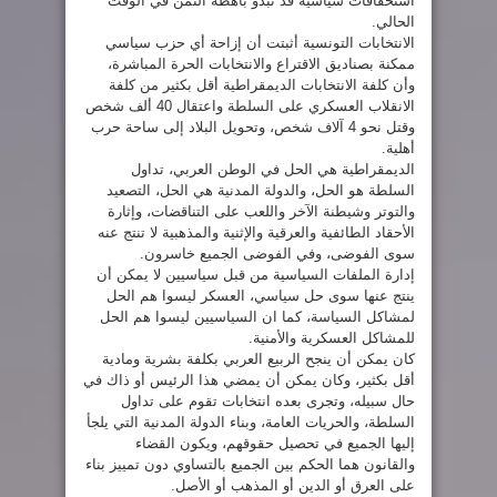
استحقاقات سياسية قد تبدو باهظة الثمن في الوقت
الحالي.
الانتخابات التونسية أثبتت أن إزاحة أي حزب سياسي
ممكنة بصناديق الاقتراع والانتخابات الحرة المباشرة،
وأن كلفة الانتخابات الديمقراطية أقل بكثير من كلفة
الانقلاب العسكري على السلطة واعتقال 40 ألف شخص
وقتل نحو 4 آلاف شخص، وتحويل البلاد إلى ساحة حرب
أهلية.
الديمقراطية هي الحل في الوطن العربي، تداول
السلطة هو الحل، والدولة المدنية هي الحل، التصعيد
والتوتر وشيطنة الآخر واللعب على التناقضات، وإثارة
الأحقاد الطائفية والعرقية والإثنية والمذهبية لا تنتج عنه
سوى الفوضى، وفي الفوضى الجميع خاسرون.
إدارة الملفات السياسية من قبل سياسيين لا يمكن أن
ينتج عنها سوى حل سياسي، العسكر ليسوا هم الحل
لمشاكل السياسة، كما ان السياسيين ليسوا هم الحل
للمشاكل العسكرية والأمنية.
كان يمكن أن ينجح الربيع العربي بكلفة بشرية ومادية
أقل بكثير، وكان يمكن أن يمضي هذا الرئيس أو ذاك في
حال سبيله، وتجرى بعده انتخابات تقوم على تداول
السلطة، والحريات العامة، وبناء الدولة المدنية التي يلجأ
إليها الجميع في تحصيل حقوقهم، ويكون القضاء
والقانون هما الحكم بين الجميع بالتساوي دون تمييز بناء
على العرق أو الدين أو المذهب أو الأصل.