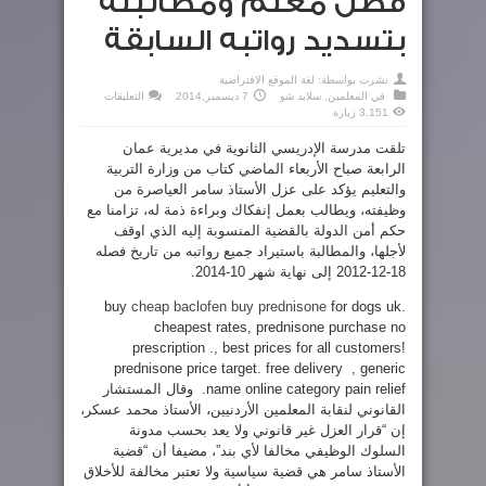
فصل معلم ومطالبته
بتسديد رواتبه السابقة
نشرت بواسطة:
لغة الموقع الافتراضية
على
في
المعلمين
,
سلايد شو
7 ديسمبر,2014
التعليقات
فصل
3,151 زيارة
معلم
ومطالبته
بتسديد
تلقت مدرسة الإدريسي الثانوية في مديرية عمان
رواتبه
الرابعة صباح الأربعاء الماضي كتاب من وزارة التربية
السابقة
مغلقة
والتعليم يؤكد على عزل الأستاذ سامر العياصرة من
وظيفته، ويطالب بعمل إنفكاك وبراءة ذمة له، تزامنا مع
حكم أمن الدولة بالقضية المنسوبة إليه الذي اوقف
لأجلها، والمطالبة باستيراد جميع رواتبه من تاريخ فصله
18-12-2012 إلى نهاية شهر 10-2014.
buy
cheap baclofen
buy prednisone
for dogs uk.
cheapest rates, prednisone purchase no
prescription ., best prices for all customers!
prednisone price target. free delivery , generic
name online category pain relief.
وقال المستشار
القانوني لنقابة المعلمين الأردنيين، الأستاذ محمد عسكر،
إن “قرار العزل غير قانوني ولا يعد بحسب مدونة
السلوك الوظيفي مخالفا لأي بند”، مضيفا أن “قضية
الأستاذ سامر هي قضية سياسية ولا تعتبر مخالفة للأخلاق