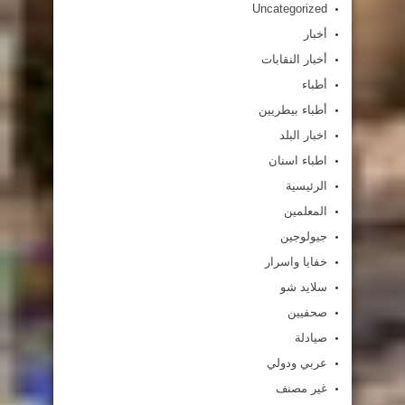
Uncategorized
أخبار
أخبار النقابات
أطباء
أطباء بيطريين
اخبار البلد
اطباء اسنان
الرئيسية
المعلمين
جيولوجين
خفايا واسرار
سلايد شو
صحفيين
صيادلة
عربي ودولي
غير مصنف