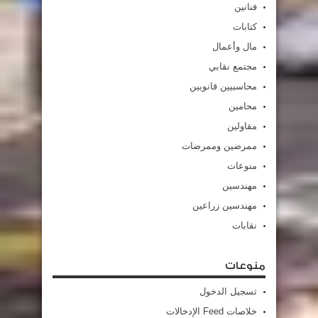
فنانين
كتابات
مال وأعمال
مجتمع نقابي
محاسبيين قانويين
محامين
مقاولين
ممرضين وممرضات
منوعات
مهندسين
مهندسين زراعين
نقابات
منوعات
تسجيل الدخول
خلاصات Feed الإدخالات