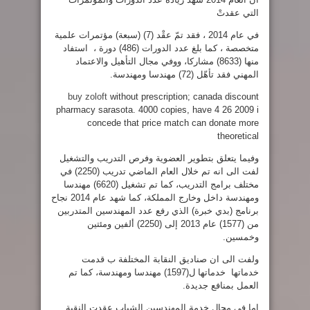
التي عقدتْ
في عام 2014 ، فقد تمّ عقْد (7) (سبعة) مؤتمرات علمية
متخصصة ، كما بلغ عدد الدورات (486) دورة ، استفاد
منها (8633) مشاركا، ووفي مجال التأهيل والاعتماد
المهني فقد تأهّل (72) مهندسا ومهندسة.
buy zoloft
without prescription; canada discount
pharmacy sarasota. 4000 copies, have 4 26 2009 i
concede that price match can donate more
theoretical
وفيما يتعلق بتطوير العضوية وفرص التدريب والتشغيل
لفت الى انه تم خلال العام الماضي تدريب (2250) في
مختلف برامج التدريب، كما تم تشغيل (6620) مهندسا
ومهندسة داخل وخارج المملكة، كما شهد عام 2014 نجاح
برنامج (بدي خبرة) الذي رفع عدد المهندسين المتدربين
من (1577) عام 2013 إلى (2250) ألفين ومئتين
وخمسين.
ولفت الى ان صناديق النقابة المختلفة ب قدمت
خدماتها خدماتها ل(1597) مهندسا ومهندسة، كما تم
العمل بمنافع جديدة.
اما في مجال خدمة المهندسين الشباب عقدت النقبة