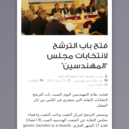
فتح باب الترشح
لانتخابات مجلس
“المهندسين”
نشرت بواسطة:
لغة الموقع الافتراضية
على
في
سلايد شو
,
مهندسين
11 أبريل,2015
التعليقات
فتح
2,930 زيارة
باب
الترشح
لانتخابات
فتحت نقابة المهندسين اليوم السبت باب الترشح
مجلس
لانتخابات النقابة التي ستجري في الثامن من ايار
“المهندسين”
مغلقة
المقبل.
ويستمر الترشح لمركز النقيب ونائب النقيب واعضاء
مجلس النقابة عن الشعب الهندسية الست (8 اعضاء)
لغاية 17 الشهر الجاري.
is a muscle
generic baclofen