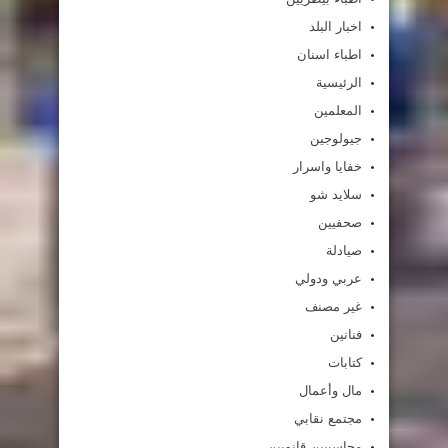
اخبار البلد
اطباء اسنان
الرئيسية
المعلمين
جيولوجين
خفايا واسرار
سلايد شو
صحفيين
صيادلة
عربي ودولي
غير مصنف
فنانين
كتابات
مال وأعمال
مجتمع نقابي
محاسبيين قانويين