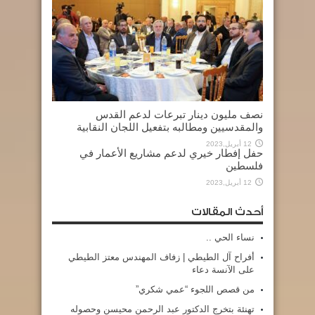
نصف مليون دينار تبرعات لدعم القدس
والمقدسيين ومطالبه بتفعيل اللجان النقابية
12 أبريل,2023
حفل إفطار خيري لدعم مشاريع الأعمار في
فلسطين
12 أبريل,2023
أحدث المقالات
نساء الحي ..
أفراح آل الطيطي | زفاف المهندس معتز الطيطي
على الآنسة دعاء
من قصص اللجوء “عمي شكري”
تهنئة بتخرج الدكتور عبد الرحمن محيسن وحصوله