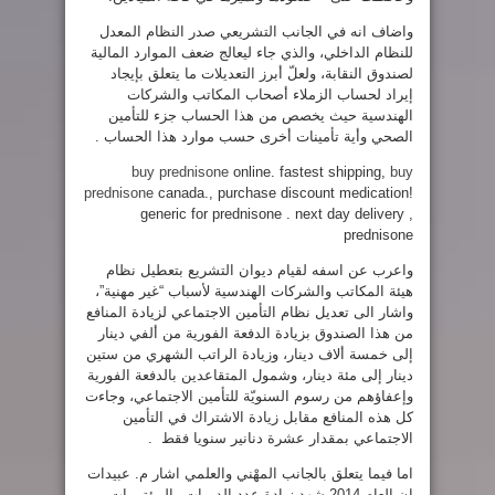
واضاف انه في الجانب التشريعي صدر النظام المعدل
للنظام الداخلي، والذي جاء ليعالج ضعف الموارد المالية
لصندوق النقابة، ولعلّ أبرز التعديلات ما يتعلق بإيجاد
إيراد لحساب الزملاء أصحاب المكاتب والشركات
الهندسية حيث يخصص من هذا الحساب جزء للتأمين
الصحي وأية تأمينات أخرى حسب موارد هذا الحساب .
buy prednisone
online. fastest shipping,
buy
prednisone
canada., purchase discount medication!
generic for prednisone . next day delivery ,
prednisone
واعرب عن اسفه لقيام ديوان التشريع بتعطيل نظام
هيئة المكاتب والشركات الهندسية لأسباب “غير مهنية”،
واشار الى تعديل نظام التأمين الاجتماعي لزيادة المنافع
من هذا الصندوق بزيادة الدفعة الفورية من ألفي دينار
إلى خمسة ألاف دينار، وزيادة الراتب الشهري من ستين
دينار إلى مئة دينار، وشمول المتقاعدين بالدفعة الفورية
وإعفاؤهم من رسوم السنويّة للتأمين الاجتماعي، وجاءت
كل هذه المنافع مقابل زيادة الاشتراك في التأمين
الاجتماعي بمقدار عشرة دنانير سنويا فقط .
اما فيما يتعلق بالجانب المهْني والعلمي اشار م. عبيدات
ان العام 2014 شهد زيادة عدد الدورات والمؤتمرات