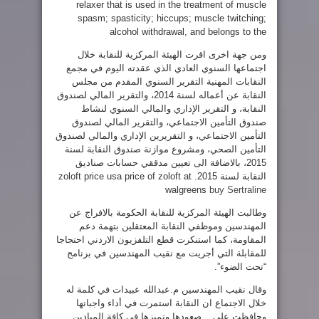
relaxer that is used in the treatment of muscle
spasm; spasticity; hiccups; muscle twitching;
alcohol withdrawal, and belongs to the
ومن جهة اخرى اقرت الهيئة المركزية للنقابة خلال
اجتماعها السنوي العادي الذي عقدته اليوم في مجمع
النقابات المهنية التقرير السنوي المقدم من مجلس
النقابة عن أعماله لسنة 2014، والتقرير المالي لصندوق
النقابة، و التقرير الإداري والمالي السنوي لنشاط
صندوق التأمين الاجتماعي، والتقرير المالي لصندوق
التأمين الاجتماعي، و التقريرين الإداري والمالي لصندوق
التأمين الصحي، ومشروع موازنة صندوق النقابة لسنة
2015، بالاضافة الى تعيين مدققي حسابات صناديق
النقابة لسنة 2015.
zoloft price usa price of zoloft at
walgreens
buy Sertraline
وطالبت الهيئة المركزية للنقابة الحكومة بالافراج عن
المهندسين وموظفي النقابة المعتقلين بتهمة دعم
المقاومة، كما استنكرت قطع التلفزيون الاردني احتجاجا
للمقابلة التي أجريت مع نقيب المهندسين في برنامج
“تحت الضوء”.
وقال نقيب المهندسين م.عبدالله عبيدات في كلمة له
خلال الاجتماع ان النقابة استمرت في أداء واجباتها
وحافظت على صعودها وتميزها في كافة الميادين.