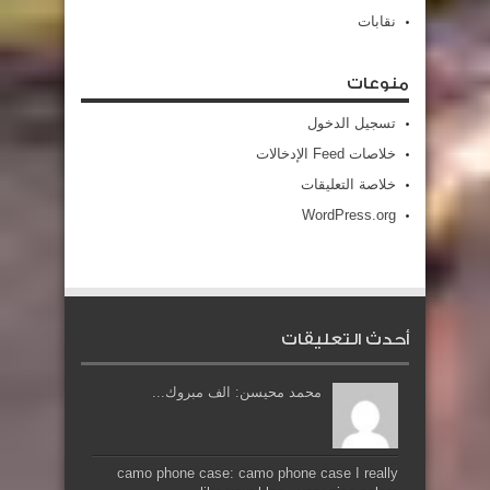
نقابات
منوعات
تسجيل الدخول
خلاصات Feed الإدخالات
خلاصة التعليقات
WordPress.org
أحدث التعليقات
محمد محيسن: الف مبروك...
camo phone case: camo phone case I really