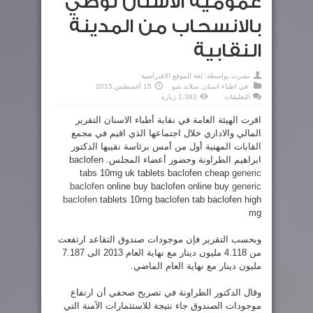
عمومية الاسنان توصي
بالانسحاب من المدينة
النقابية
نشرت بواسطة:
لغة الموقع الافتراضية
في
اطباء اسنان
,
سلايد شو
15 أغسطس,2015
على
التعليقات
1,383 زيارة
عمومية
الاسنان
اقرت الهيئة العامة في نقابة أطباء الاسنان التقرير
توصي
بالانسحاب
المالي والاداري خلال اجتماعها الذي اقيم في مجمع
من
المدينة
القابات المهنية أول من أمس برئاسة نقيبها الدكتور
النقابية
مغلقة
ابراهيم الطراونة وحضور أعضاء المجلس.
baclofen
tabs 10mg uk tablets baclofen cheap
generic
baclofen
online buy baclofen online buy
generic
baclofen
tablets 10mg baclofen tab baclofen high
mg
وبحسب التقرير فإن موجودات صندوق التقاعد ارتفعت
من 4.118 مليون دينار مع نهاية العام 2013 الى 7.187
مليون دينار مع نهاية العام الماضي.
وقال الدكتور الطراونة في تصريح صحفي أن ارتفاع
موجودات الصندوق جاء نتيجة للاستثمارات الآمنة التي