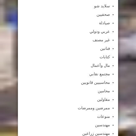
سلايد شو
صحفيين
صيادلة
عربي ودولي
غير مصنف
فنانين
كتابات
مال وأعمال
مجتمع نقابي
محاسبيين قانويين
محامين
مقاولين
ممرضين وممرضات
منوعات
مهندسين
مهندسين زراعين