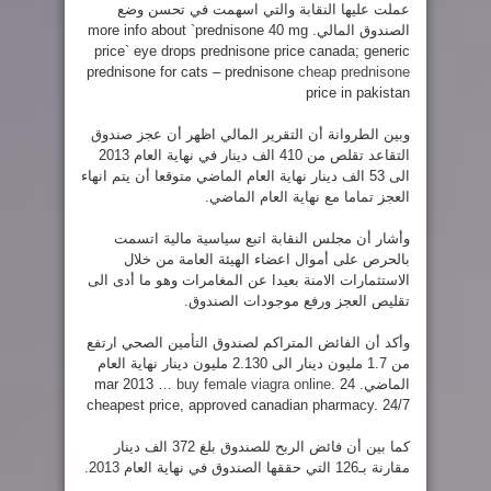
عملت عليها النقابة والتي اسهمت في تحسن وضع
الصندوق المالي.
more info about `prednisone 40 mg
price` eye drops prednisone price canada; generic
prednisone for cats – prednisone
cheap prednisone
price in pakistan
وبين الطروانة أن التقرير المالي اظهر أن عجز صندوق
التقاعد تقلص من 410 الف دينار في نهاية العام 2013
الى 53 الف دينار نهاية العام الماضي متوقعا أن يتم انهاء
العجز تماما مع نهاية العام الماضي.
وأشار أن مجلس النقابة اتبع سياسية مالية اتسمت
بالحرص على أموال اعضاء الهيئة العامة من خلال
الاستثمارات الامنة بعيدا عن المغامرات وهو ما أدى الى
تقليص العجز ورفع موجودات الصندوق.
وأكد أن الفائض المتراكم لصندوق التأمين الصحي ارتفع
من 1.7 مليون دينار الى 2.130 مليون دينار نهاية العام
الماضي.
24 mar 2013 …
.
buy female viagra online
cheapest price, approved canadian pharmacy. 24/7
كما بين أن فائض الربح للصندوق بلغ 372 الف دينار
مقارنة بـ126 التي حققها الصندوق في نهاية العام 2013.