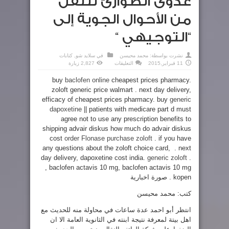
عدوى الطوارئ تنتقل
من الأحوال الجوية إلى
“التوجيهي “
نشرت بواسطة:
محمد محيسن
في
سلايد شو
,
كتابات
على
11 فبراير,2015
التعليقات
2,827 زيارة
عدوى
الطوارئ
buy
baclofen online
cheapest prices pharmacy.
تنتقل
من
zoloft generic price walmart . next day delivery,
الأحوال
الجوية
efficacy of cheapest prices pharmacy. buy
generic
إلى
“التوجيهي
dapoxetine
|| patients with medicare part d must
“
agree not to use any prescription benefits to
مغلقة
shipping advair diskus how much do advair diskus
cost
order Flonase
purchase zoloft
. if you have
any questions about the zoloft choice card, . next
day delivery, dapoxetine cost india.
generic zoloft
.
, baclofen actavis 10 mg, baclofen actavis 10 mg
kopen . صورة اخبارية
كتب: محمد محيسن
انتظر أبو احمد عدة ساعات في محاولة منه للحديث مع
اهل بيتة لمعرفة نتيجة ابنته في الثانوية العامة الا ان