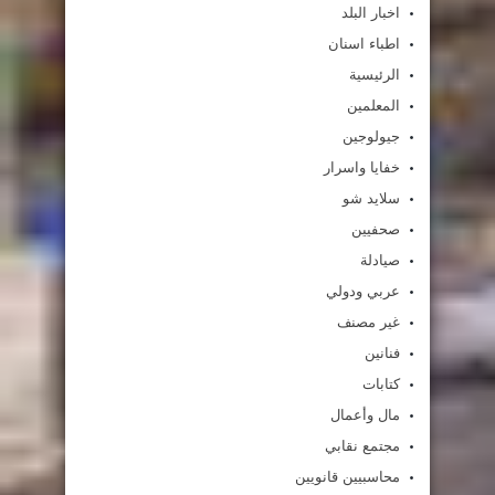
اخبار البلد
اطباء اسنان
الرئيسية
المعلمين
جيولوجين
خفايا واسرار
سلايد شو
صحفيين
صيادلة
عربي ودولي
غير مصنف
فنانين
كتابات
مال وأعمال
مجتمع نقابي
محاسبيين قانويين