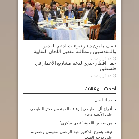
نصف مليون دينار تبرعات لدعم القدس
والمقدسيين ومطالبه بتفعيل اللجان النقابية
12 أبريل,2023
حفل إفطار خيري لدعم مشاريع الأعمار في
فلسطين
12 أبريل,2023
أحدث المقالات
نساء الحي ..
أفراح آل الطيطي | زفاف المهندس معتز الطيطي
على الآنسة دعاء
من قصص اللجوء “عمي شكري”
تهنئة بتخرج الدكتور عبد الرحمن محيسن وحصوله
على درجة الطب