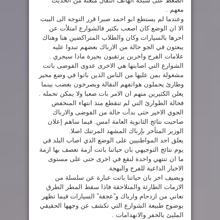
الضغط على شبكة الهاتف النقال منعته من الحديث
معهم .
وعندما لم يستطع ابو احمد صبرا قرر التوجه الى البيت
الا ان الوضع كان اصعب بكثير فالشوارع امتلأت عن
اخرها بالسيارات وكان والطلاب المتراكضين هنا وهناك
يبعثون في الجو حالة من الارباك بعضهم تبدوا عليه
علامات الفرح واخرين يرتقبون بحيرة ماذا سيجري .
الشوارع التي اصابتها هي الاخرى عدوى الفوضى باتت
مشغولة بمن عليها من الناس الذين باتوا في وضع محير
وطارئ يحملون هواتفهم النقالة ويصرخون بغضب بينما
يعلن الكثيرين منهم ان الامر بات صعبا ولا يمكن تحمله .
فحالة الطوارئ التي لم تنقطع منذ انتهاء المنخفض
الجوي الاخير حتى بدأت حالة من الفوضى والارباك
صاحبت نتائج الثانوية العامة امس. فيما ساهم إعلان
الوزير المتأخر بإرباك المشهد المرتبك اصلا.
يعلق احد المواطنيين على الوضع الذي اصاب البلد في
يوم نتائج التوجيهي بان حياتنا باتت أزمة تعصف بها ازمة
ما ان تنتهي واحدة لنقع في اخرى حتى على مستوى
الاخبار الداعية للفرح والبهجة.
ويضيف اخر بان حياتنا باتت عبارة عن سلسلة من
الازمات الطارئة والمتلاحقة فاذا سقط المطر الطرق
تعاني من ازدحام وارباك و”عجقة” السيارات فيما تظهر
بوضوح طبيعة الشوارع التي تكشف عن وجهها الحقيقي
المليئ بالحفر والانهدامات .