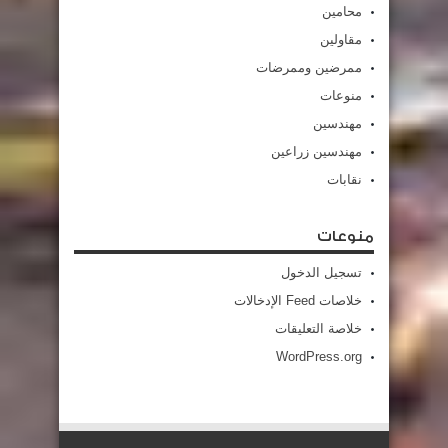
محامين
مقاولين
ممرضين وممرضات
منوعات
مهندسين
مهندسين زراعين
نقابات
منوعات
تسجيل الدخول
خلاصات Feed الإدخالات
خلاصة التعليقات
WordPress.org