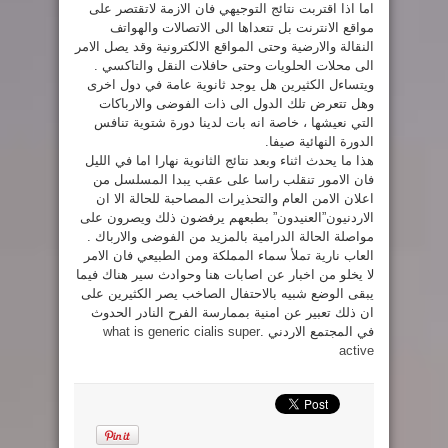
اما اذا اقتربت نتائج التوجيهي فان الازمة لاتقتصر على
مواقع الانترنت بل تتعداها الى الاتصالات والهواتف
النقالة والارضية وحتى المواقع الالكترونية وقد يصل الامر
الى محلات الحلويات وحتى حافلات النقل والتاكسي .
ويتساءل الكثيرين هل يوجد ثانوية عامة في دول اخرى
وهل تتعرض تلك الدول الى ذات الفوضى والارباكات
التي نعيشها ، خاصة انه بات لدينا دورة شتوية تنافس
الدورة النهائية صيفا.
هذا ما يحدث اثناء وبعد نتائج الثانوية نهارا اما في الليل
فان الامور تنقلب راسا على عقب يبدا المسلسل من
اعلان الامن العام والتحذيرات المصاحبة للحالة الا ان
الاردنيون”العنيدون” بطبعهم يرفضون ذلك ويصرون على
مواصلة الحالة الدرامية بالمزيد من الفوضى والارباك .
العاب نارية تملأ سماء المملكة ومن الطبيعي فان الامر
لا يخلو من اخبار عن اصابات هنا وحوادث سير هناك فيما
يبقى الوضع شبيه بالاحتفال الصاخب يصر الكثيرين على
ان ذلك تعبير عن امنية بممارسة الفرح النادر الحدوث
في المجتمع الاردني .
what is generic cialis super
active