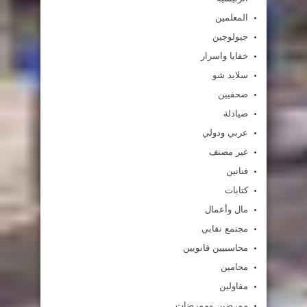
المعلمين
جيولوجين
خفايا واسرار
سلايد شو
صحفيين
صيادلة
عربي ودولي
غير مصنف
فنانين
كتابات
مال وأعمال
مجتمع نقابي
محاسبيين قانويين
محامين
مقاولين
ممرضين وممرضات