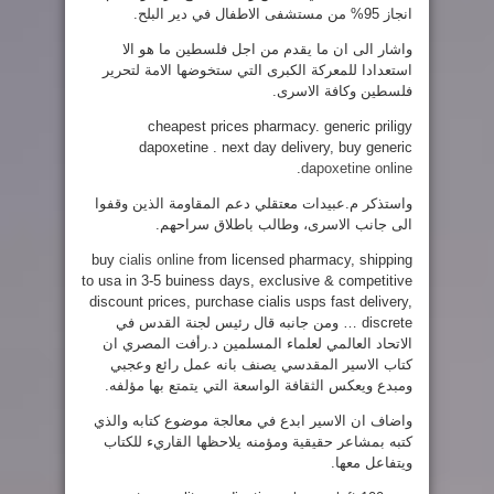
انجاز 95% من مستشفى الاطفال في دير البلح.
واشار الى ان ما يقدم من اجل فلسطين ما هو الا
استعدادا للمعركة الكبرى التي ستخوضها الامة لتحرير
فلسطين وكافة الاسرى.
cheapest prices pharmacy. generic priligy
dapoxetine . next day delivery, buy generic
.
dapoxetine online
واستذكر م.عبيدات معتقلي دعم المقاومة الذين وقفوا
الى جانب الاسرى، وطالب باطلاق سراحهم.
buy
cialis online
from licensed pharmacy, shipping
to usa in 3-5 buiness days, exclusive & competitive
discount prices, purchase cialis usps fast delivery,
discrete …
ومن جانبه قال رئيس لجنة القدس في
الاتحاد العالمي لعلماء المسلمين د.رأفت المصري ان
كتاب الاسير المقدسي يصنف بانه عمل رائع وعجبي
ومبدع ويعكس الثقافة الواسعة التي يتمتع بها مؤلفه.
واضاف ان الاسير ابدع في معالجة موضوع كتابه والذي
كتبه بمشاعر حقيقية ومؤمنه يلاحظها القاريء للكتاب
ويتفاعل معها.