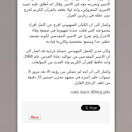
الاسير وتجربته معه في الاسر، وقال انه اطلق عليه عميد
الاسرى المعزولين، وانه لولا تعلقه بالقرآن الكريم لخرج
دون عقله في زنازين العزل.
واشار الى ان الكيان الصهيوني افرج عن كامل افراد
مجموعته التي قتلت جنديا صهيونيا في صفقة وفاء
الاحرار ولم تفرج عن الاسير المقدسي لكونه مصنف
خطير جدا ويتمتع بشخصية وكارزما قيادية.
وكان مدير الحفل المهندس حسام غرايبة قد اشار الى
ان الاسير المقدسي من مواليد عناتا القدس عام 1968،
وانه حافظ للقرآن الكريم وله العديد من المؤلفات.
واشار الى ان امه لم تتمكن من رؤيته الا بعد مرور 8
سنوات على اسره في مشهد محزن استمر 15 دقيقة
من خلف الزجاج العازل
cialis black 800mg pills