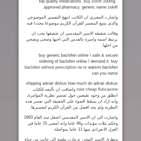
top quality medications.
buy zoloft
100mg .
approved pharmacy, generic name zoloft.
واشار د.المصري ان الكاتب انتهج التفسير الموضوعي
والذي يتتبع المفسر للقرآن الكريم موضوعا محددا فيه.
وقالت شقيقة الاسير المقدسي ان شقيقها يحب ان
يرتبط اسمه واسره بالقدس التي احبها وضحى ويضحي
من اجلها.
buy generic baclofen online ! safe & secure
ordering of baclofen online ! demand it. buy
baclofen without prescription
no rx watson baclofen
can you name
shipping advair diskus how much do advair diskus
cheap fluticasone
cost
واضافت ان تأليفه للكتاب
انطلق من وجود نقيضين حول تفسير نظرية المؤامرة،
وانه اراد ان يسلط الضوء على الحقيقة التي تفسر هذه
النظرية ولم يجد افضل من القرآن الكريم لتفسيرها.
واشارت الى ان الاسير المقدسي اعتقل منذ العام 1993
وحكم بثلاث مؤبدات و46 عاما وانه امضى 15 عاما في
العزل الانفرادي منها 11 عاما متواصلة.
وتطرق الاسير المحرر م.مازن ملصة الى جانب من حياة