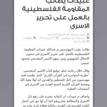
عبيدات يطالب
المقاومة الفلسطينية
بالعمل على تحرير
الاسرى
نشرت بواسطة:
لغة الموقع الافتراضية
على
في
سلايد شو
,
مهندسين
27 أبريل,2015
التعليقات
عبيدات
3,148 زيارة
يطالب
المقاومة
الفلسطينية
طالب نقيب المهندسين م.عبدالله عبيدات المقاومة
بالعمل
الفلسطينية بالعمل على تحرير الاسرى في سجون
على
تحرير
الاحتلال الصهيوني ومن بينهم الاسير المقدسي محمود
الاسرى
مغلقة
عيسى.
وقال خلال رعايته حفل توقيع كتاب الاسير المقدسي
“نظرية المؤامرة في القرآن الكريم” الذي نظمته لجنة
مهندسون من اجل فلسطين والقدس انه لولا معية الله
وصحبة القرآن الكريم لاصبح العديد من الاسرى في
المصحات العقلية.
واضاف م.عبيدات ان النقابة مصرة على رفع ذكر
الاسرى والمطالبة بتحريرهم كما ان لها دور في اعمار
البلدة القديمة في القدس واغاثة قطاع غزة، وانه تم