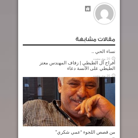
مقالات مشابهة
نساء الحي ..
20 يوم مضت
أفراح آل الطيطي | زفاف المهندس معتز
الطيطي على الآنسة دعاء
20 يوم مضت
من قصص اللجوء “عمي شكري”