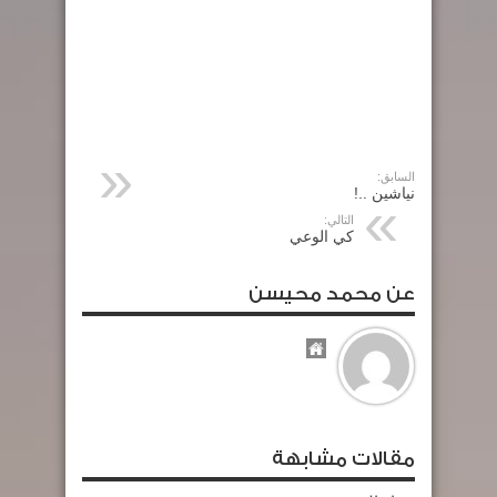
السابق:
نياشين ..!
التالي:
كي الوعي
عن محمد محيسن
مقالات مشابهة