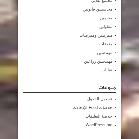
مجتمع نقابي
محاسبيين قانويين
محامين
مقاولين
ممرضين وممرضات
منوعات
مهندسين
مهندسين زراعين
نقابات
منوعات
تسجيل الدخول
خلاصات Feed الإدخالات
خلاصة التعليقات
WordPress.org