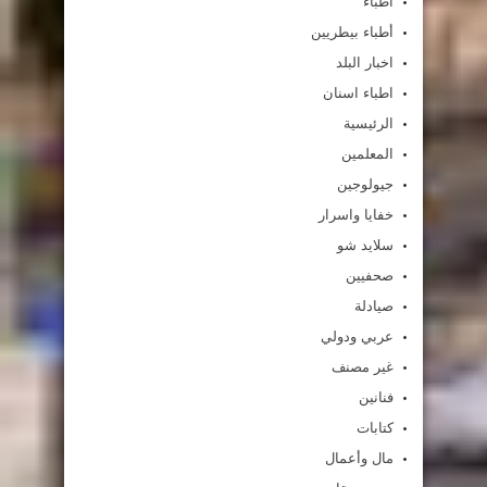
أطباء
أطباء بيطريين
اخبار البلد
اطباء اسنان
الرئيسية
المعلمين
جيولوجين
خفايا واسرار
سلايد شو
صحفيين
صيادلة
عربي ودولي
غير مصنف
فنانين
كتابات
مال وأعمال