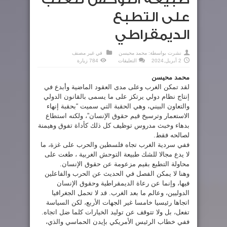
على التطبع
الديمقراطي
نشرت بواسطة:
محمد محيسن
في
غير مصنف
على
2 أبريل,2024
التعليقات
784 زيارة
طبيعة
التوحش
محمد محيسن
تتغلب
على
لقد تمكن الغرب وعلى مدى العقود الماضية وأبدع في
التطبع
الديمقراطي
إنتاج نظام دولي يرتكز على ما يسمى بالقانون الدولي
مغلقة
والتعاون البيني، وهي الحقبة التي سميت “بحقبة إنهاء
الاستعمار وترسيخ قيم حقوق الإنسان”، ولكنه استطاع
بدهاء وخبث مدروس توظيف كل ذلك كأداة تفوق وهيمنة
لصالحه فقط.
ففي سردية الغرب تجاه فلسطين والحرب على غزة، ما
لا يدع مجالا للشك طبيعة التوحش الغربية ، طغت على
محاولة التطبع بقيم مزعومة عن حقوق الإنسان.
وهنا لا يمكن الفصل في الحديث عن الحرب والفاعلين
فيها، وإنما عن رعاة الديمقراطية وحقوق الإنسان
الدوليين، وعالم ما بعد الغرب. قد لا تحمل الجغرافيا
اتجاها رئيسيا خامسا غير الجهات الأربع، لكن السياسة
تفعل، بل ولا تتوقف عن توليد الخيارات كلما ضل اتجاه.
ففي خطاب الرئيس الأمريكي بإيدن الحماسي والذي،