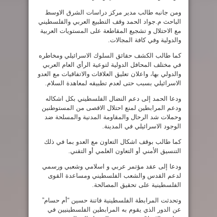
ومن جانبه طالب مدير مركز دراسات الشرق الاوسط
الباحث م.جواد الحمد وقف التطبيع العربي والفلسطيني
مع الاحتلال و تشجيع المقاطعة على المستويات العربية
والدولية وفي كافة المجالات.
كما طالب الكشف حقائق السلوك الاسرائيلي ومخاطره
في مختلف المحافل الدولية لتوعية الرأي العام العربي
والدولي بها، واعلان تعليق العلاقات والاتفاقيات مع العدو
الاسرائيلي بسبب حتى لعدم تطبيقه لمعاهدة السلام.
ودعا الحمد إلى دعم النضال الفلسطيني بكل اشكاله
ودعم المرابطين لمنع احتلال الاقصى من المستوطنين
وحملات شد الرحال والمقاومة المدنية والمسلحة ضد
الوجود الاسرائيلي في المدينة.
كما طالب بوقف اشكال التعاون مع العدو بما في ذلك
التنسيق الأمني أو التعاون العلمي أو التقني.
ودعا إلى عقد مؤتمر عربي و اسلامي وشعبي ورسمي
لدعم القدس والشعب الفلسطيني ومساعدة القوى
الفلسطينية على تحقيق المصالحة.
وتحدثت المرابطة الفلسطينية فاتنة حسين “أم حسام”
عن الدور الذي يقوم به المرابطين الفلسطينيين في