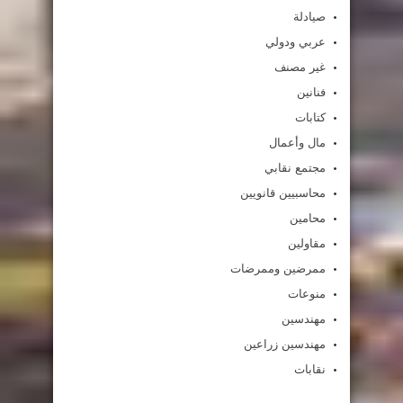
صيادلة
عربي ودولي
غير مصنف
فنانين
كتابات
مال وأعمال
مجتمع نقابي
محاسبيين قانويين
محامين
مقاولين
ممرضين وممرضات
منوعات
مهندسين
مهندسين زراعين
نقابات