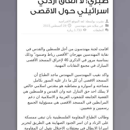
صبري: لا اتفاق اردني
اسرائيلي حول الاقصى
نشرت بواسطة:
لغة الموقع الافتراضية
في
سلايد شو
,
مهندسين
29 أغسطس,2015
على
التعليقات
1,733 زيارة
صبري:
لا
اتفاق
اردني
اسرائيلي
اقامت لجنة مهندسون من أجل فلسطين والقدس في
حول
الاقصى
نقابة المهندسين مهرجان “الأقصى رباط وصمود” وذلك
مغلقة
بمناسبة مرور في الذكرى 46 لإحراق المسجد الأقصى
المبارك في مجمع النقابات المهنية.
واكد نقيب المهندسين المهندس ماجد الطباع أن
المسجد الاقصى أن كل ما دار عليه السور بكامل
مساحته و اسواره و مصاطبه هو مقدس اسلامي خالص
لا يملك احد حق التنازل عنه وان القدس و فلسطين هي
القضية الجامعه للشعوب العربية و الاسلامية ان دعم
المرابطين في المسجد الاقصى هي مسؤولية الجميع
رسميين و شعبيين.
وطالب الطباع المقاومة الفلسطينية بان تبقى ممسكة
على الزناد و ان اسر الجنود الصهاينة هي الطريق لتحرير
اسرانا الابطال في معتقلات الاحتلال نقول ان المقاومة