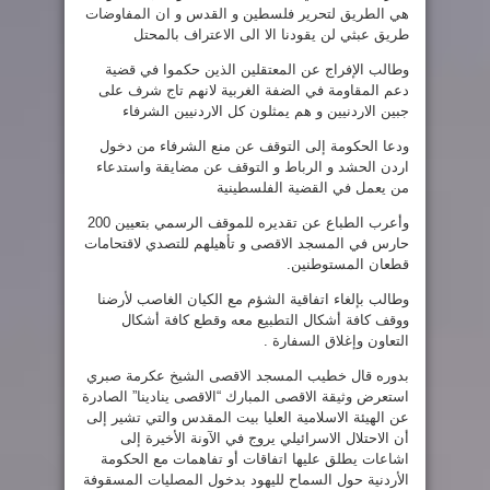
هي الطريق لتحرير فلسطين و القدس و ان المفاوضات
طريق عبثي لن يقودنا الا الى الاعتراف بالمحتل
وطالب الإفراج عن المعتقلين الذين حكموا في قضية
دعم المقاومة في الضفة الغربية لانهم تاج شرف على
جبين الاردنيين و هم يمثلون كل الاردنيين الشرفاء
ودعا الحكومة إلى التوقف عن منع الشرفاء من دخول
اردن الحشد و الرباط و التوقف عن مضايقة واستدعاء
من يعمل في القضية الفلسطينية
وأعرب الطباع عن تقديره للموقف الرسمي بتعيين 200
حارس في المسجد الاقصى و تأهيلهم للتصدي لاقتحامات
قطعان المستوطنين.
وطالب بإلغاء اتفاقية الشؤم مع الكيان الغاصب لأرضنا
ووقف كافة أشكال التطبيع معه وقطع كافة أشكال
التعاون وإغلاق السفارة .
بدوره قال خطيب المسجد الاقصى الشيخ عكرمة صبري
استعرض وثيقة الاقصى المبارك “الاقصى ينادينا” الصادرة
عن الهيئة الاسلامية العليا بيت المقدس والتي تشير إلى
أن الاحتلال الاسرائيلي يروج في الآونة الأخيرة إلى
اشاعات يطلق عليها اتفاقات أو تفاهمات مع الحكومة
الأردنية حول السماح لليهود بدخول المصليات المسقوفة