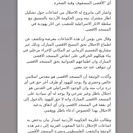
أي “الأقصى المسقوف وقبة الصخرة .
واشار الى مايروج له الاحتلال من اشاعات حول تشكيل
اطار مشترك بينه وبين الحكومة الأردنية بالتنسيق مع
سلطة الاثار الاسرائيلية للتنقيب عن اثار يهودية في
المسجد الاقصى.
وقال نحن نؤمن أن هذه الاشاعات مغرضة وتكشف عن
اطماع الاحتلال بحق المسج الاقصى المبارك، وذلك عبر
مشاريع التقسيم الزماني ثم المكاني كإجراء مرحلي في
بناء هيكلهم الخرافي على انقاض المسجد الاقصى
المبارك وان اطماعهم العدوانية بحق المسجد الاقصى
لن تتوقف عند حد معين.
وأكدت الوثيقة أن المسجد الاقصى هو مقدس اسلامي
خالص وحصري ولا يوجد لليهود أو طرف أخر حق في أي
ذرة تراب منه وان الوجود الاسرائيلي في القدس هو
احتلال باطل وغير شرعي ولا يوجد له أي سيادية على
المسجد الاقصى المبارك وانه لا حق لليهود بالدخول إلى
أي بقعة في المسجد الاقصى وان أي اتفاق يدعيه
الاحتلال بهذا الخصوص ادعاء باطل ووهمي.
وطالب عكرمة الحكومة الأردنية اصدار بيان يدحض به
اشاعات الإحتلال داعيا الشعوب العربية إلى دعم هذه
الوثيقة والشعب الفلسطيني ونصرة المسجد الأقصى.