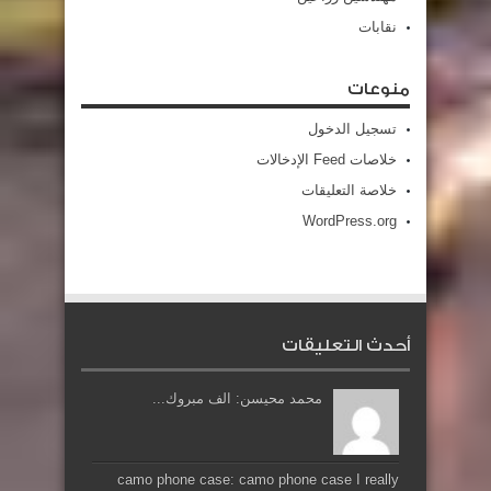
نقابات
منوعات
تسجيل الدخول
خلاصات Feed الإدخالات
خلاصة التعليقات
WordPress.org
أحدث التعليقات
محمد محيسن: الف مبروك...
camo phone case: camo phone case I really