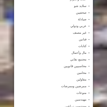
سلايد شو
صحفيين
صيادلة
عربي ودولي
غير مصنف
فنانين
كتابات
مال وأعمال
مجتمع نقابي
محاسبيين قانويين
محامين
مقاولين
ممرضين وممرضات
منوعات
مهندسين
مهندسين زراعين