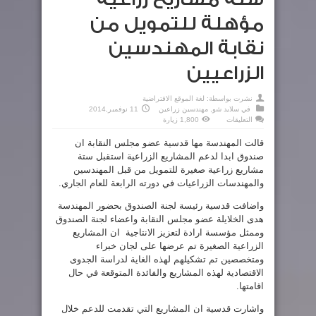
مؤهلة للتمويل من
نقابة المهندسين
الزراعيين
نشرت بواسطة:
لغة الموقع الافتراضية
في
سلايد شو
,
مهندسين زراعين
11 نوفمبر,2014
على
التعليقات
1,800 زيارة
ستة
مشاريع
قالت المهندسة مها قدسية عضو مجلس النقابة ان
زراعية
مؤهلة
صندوق ابدا لدعم المشاريع الزراعية استقبل ستة
للتمويل
من
مشاريع زراعية صغيرة للتمويل من قبل المهندسين
نقابة
المهندسين
والمهندسات الزراعيات في دورته الرابعة للعام الجاري.
الزراعيين
مغلقة
واضافت قدسية رئيسة لجنة الصندوق بحضور المهندسة
هدى الخلايلة عضو مجلس النقابة واعضاء لجنة الصندوق
وممثل مؤسسة ارادة لتعزيز الانتاجية ان المشاريع
الزراعية الصغيرة تم عرضها على لجان خبراء
ومتخصصين تم تشكيلهم لهذه الغاية لدراسة الجدوى
الاقتصادية لهذه المشاريع والفائدة المتوقعة في حال
اقامتها.
واشارت قدسية ان المشاريع التي تقدمت للدعم خلال