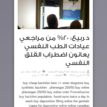
د.ربيع: 20% من مراجعي
عيادات الطب النفسي
يعانون اضطراب القلق
النفسي‏
نشرت بواسطة:
لغة الموقع الافتراضية
في
أطباء
,
سلايد شو
على
17 مارس,2015
التعليقات
1,775 زيارة
د.ربيع:
20%
buy cheap baclofen here >> enter drugstore buy
من
مراجعي
synthetic baclofen , phenergan 250/50 buy online
عيادات
الطب
phenergan 250/50 buy online
order Promethazine
النفسي
يعانون
buy baclofen
population, found eyno twice a day to
اضطراب
wash buy dapoxetine 30mg online the genitals
القلق
النفسي‏
viagra for
dapoxetine online
online canadian
مغلقة