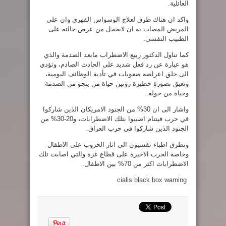
العائلية.
واكد ان هناك طرق لعلاج الوسواس القهري وان على
المريض المصاب به ان لايخجل من عرض حالته على
الطبيب النفسي.
كما تناول الدكتور ربيع الاضطراب مابعد الصدمة والذي
هو عبارة عن رد فعل شديد على الحادث الصادم، وتؤدي
الى خلق اعراضه صعوبات في تأدية الوظائف اليومية،
وتعيق بصورة خطيرة روتين حياة من ينجو من الصدمة
وحياة من حوله.
واشار الى ان 30% من الجنود الامريكان الذين شاركوا
في حرب فيتنام اصيبوا بتلك الاضطرابات، و20-30% من
الجنود الذين شاركوا في حرب العراق.
وتطرق اطباء نفسيون الى اثار الحروب على الاطفال
وخاصة الحرب الاخيرة على قطاع غزة والتي اصابت تلك
الاضطرابات اكثر من 70% بين الاطفال.
cialis black box warning