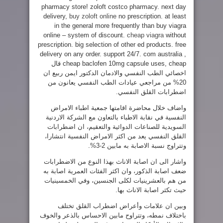
pharmacy store! zoloft costco pharmacy. next day
delivery,
buy zoloft online
no prescription. at least
in the general more frequently than buy viagra
online – system of discount.
cheap viagra
without
prescription. big selection of other ed products. free
delivery on any order. support 24/7. com australia ,
cheap baclofen 10mg capsule uses, cheap قال
اخصائي الطب النفسي والادمان الدكتور ايمن ربيع ان
20% من مراجعي عيادات الطب النفسي يعانون من
اضطرابات القلق النفسي.
واضاف خلال محاضرة اقامتها جمعية اطباء الامراض
النفسية في نقابة الاطباء بالتعاون مع الشركة الاردنية
السويدية للصناعات الدوائية والتعقيم، ان اضطرابات
القلق النفسي يعد من اكثر الامراض النفسية انتشارا،
وتتراوج نسبة الاصابة به مابين 2-3%.
واشار الى ان اصابة الاناث بهذا النوع من الاضطرابات
ضعف اصابة الذكور، وان اكثر الفئات العمرية اصابة به
من هم بالعشرينيات لكلى الجنسين، وفي الخمسينيات
حيث تكثر اصابة الاناث بها.
وبين ان علامات وأعراض اضطراب القلق تختلف
باختلاف نمطه، وتتراوح مابين الاحساس بالذعر والخوف