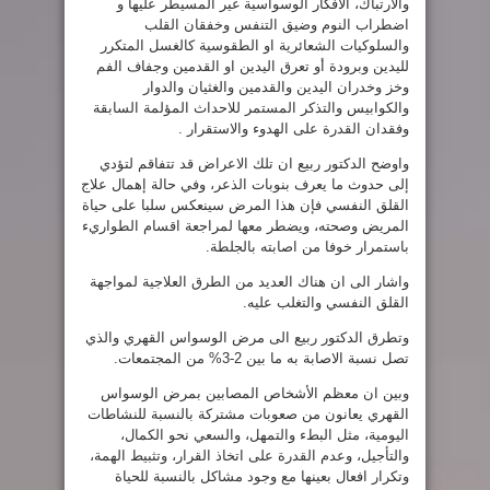
والارتباك، الأفكار الوسواسية غير المسيطر عليها و
اضطراب النوم وضيق التنفس وخفقان القلب
والسلوكيات الشعائرية او الطقوسية كالغسل المتكرر
لليدين وبرودة أو تعرق اليدين او القدمين وجفاف الفم
وخز وخدران اليدين والقدمين والغثيان والدوار
والكوابيس والتذكر المستمر للاحداث المؤلمة السابقة
وفقدان القدرة على الهدوء والاستقرار .
واوضح الدكتور ربيع ان تلك الاعراض قد تتفاقم لتؤدي
إلى حدوث ما يعرف بنوبات الذعر، وفي حالة إهمال علاج
القلق النفسي فإن هذا المرض سينعكس سلبا على حياة
المريض وصحته، ويضطر معها لمراجعة اقسام الطواريء
باستمرار خوفا من اصابته بالجلطة.
واشار الى ان هناك العديد من الطرق العلاجية لمواجهة
القلق النفسي والتغلب عليه.
وتطرق الدكتور ربيع الى مرض الوسواس القهري والذي
تصل نسبة الاصابة به ما بين 2-3% من المجتمعات.
وبين ان معظم الأشخاص المصابين بمرض الوسواس
القهري يعانون من صعوبات مشتركة بالنسبة للنشاطات
اليومية، مثل البطء والتمهل، والسعي نحو الكمال،
والتأجيل، وعدم القدرة على اتخاذ القرار، وتثبيط الهمة،
وتكرار افعال بعينها مع وجود مشاكل بالنسبة للحياة