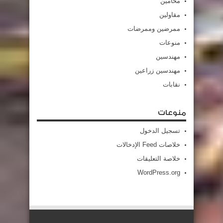
محامين
مقاولين
ممرضين وممرضات
منوعات
مهندسين
مهندسين زراعين
نقابات
منوعات
تسجيل الدخول
خلاصات Feed الإدخالات
خلاصة التعليقات
WordPress.org