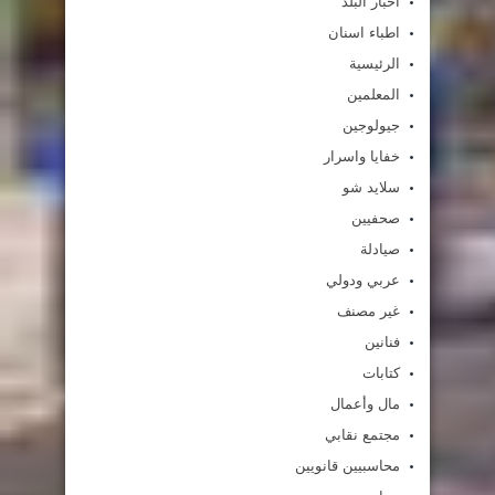
اخبار البلد
اطباء اسنان
الرئيسية
المعلمين
جيولوجين
خفايا واسرار
سلايد شو
صحفيين
صيادلة
عربي ودولي
غير مصنف
فنانين
كتابات
مال وأعمال
مجتمع نقابي
محاسبيين قانويين