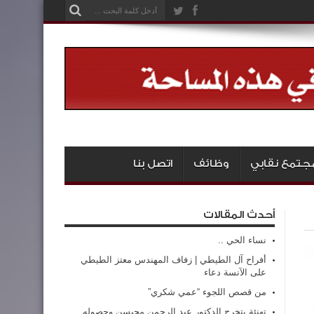
جتمع نقابي
وظائف
اتصل بنا
أحدث المقالات
نساء الحي ..
أفراح آل الطيطي | زفاف المهندس معتز الطيطي
على الآنسة دعاء
من قصص اللجوء “عمي شكري”
تهنئة بتخرج الدكتور عبد الرحمن محيسن وحصوله