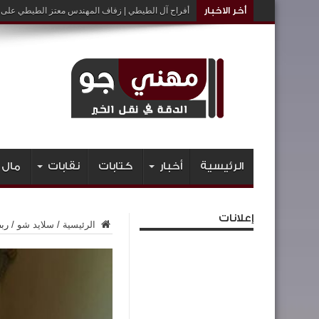
أخر الاخبار
أفراح آل الطيطي | زفاف المهندس معتز الطيطي على ا
الرئيسية
أخبار
كتابات
نقابات
مال 
إعلانات
الرئيسية
/
سلايد شو
/
ربط