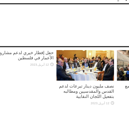
حفل إفطار خيري لدعم مشاريع
الأعمار في فلسطين
12 أبريل,2023
مع
نصف مليون دينار تبرعات لدعم
القدس والمقدسيين ومطالبه
بتفعيل اللجان النقابية
12 أبريل,2023