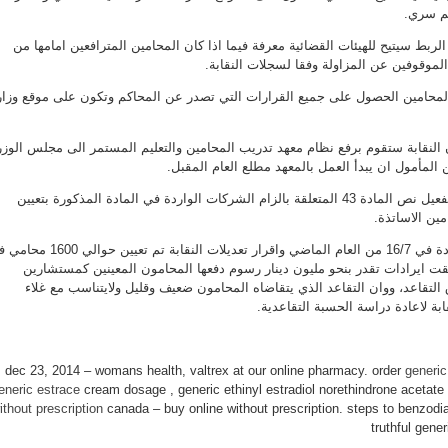
مغلقة
م سري.
ط سيتيح للهيئات القضائية معرفة فيما اذا كان المحامين المترافعين امامها من
 الموقوفين عن المزاولة وفقا لسجلات النقابة.
لمحامين الحصول على جميع القرارات التي تصدر عن المحاكم وتكون على موقع وزار
لنقابة ستقوم برفع نظام معهد تدريب المحامين والتعليم المستمر الى مجلس الوزر
 المأمول ان يبدأ العمل بالمعهد مطلع العام المقبل.
واوضح ان النقابة تعمل على تفعيل نص المادة 43 المتعلقة بالزام الشركات الواردة في المادة المذكورة بتعيين
ين الاساتذة.
واشار الى انه منذ تطبيق المادة في 16/7 من العام الماضي واقرار تعديلات النقابة تم تعيين
قت ايرادات تقدر بنحو مليون دينار رسوم دفعها المحامون المعينين كمستشارين
 التقاعد، ووان التقاعد الذي يتقاضاه المحامون ضعيف وقليل ولايتناسب مع غلاء
ابة لاعادة دراسة الحسبة التقاعدية.
generic
eneric estrace
cream dosage , generic ethinyl estradiol norethindrone aceta
ithout prescription
canada – buy online without prescription. steps to benzodi
truthful gen