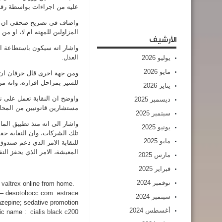
عليه من اجراءات بواسطة رق
واضاف في تصريح صحفي ان الرب
المزاولين للمهنة ام لا، او من
الأرشيف
واشار انه سيكون باستطاعة ا
العدل.
يوليو 2026
مايو 2026
ومن جهة اخرى قال خرفان ان ا
للسير بمراحل اقراره، وانه من
يناير 2026
ديسمبر 2025
مستشارين قانونيين من المحام
سبتمبر 2025
يونيو 2025
تلك الشركات، وان النقابة حق
مايو 2025
للنقابة الامر الذي دعم صندوق
المعيشة، الامر الذي يحفز النق
مارس 2025
فبراير 2025
نوفمبر 2024
 valtrex
online from home.
dec 23, 2014 – womans health, valtrex at our online pharmacy. order
te – desotobocc.com.
estrace
سبتمبر 2024
azepine; sedative promotion
أغسطس 2024
eric name :
cialis black c200