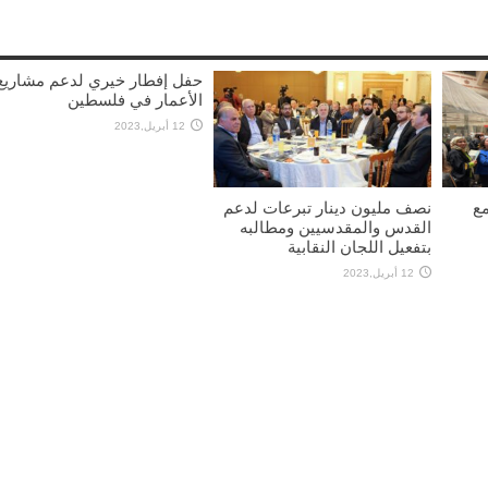
حفل إفطار خيري لدعم مشاريع
الأعمار في فلسطين
12 أبريل,2023
مع
نصف مليون دينار تبرعات لدعم
القدس والمقدسيين ومطالبه
بتفعيل اللجان النقابية
12 أبريل,2023