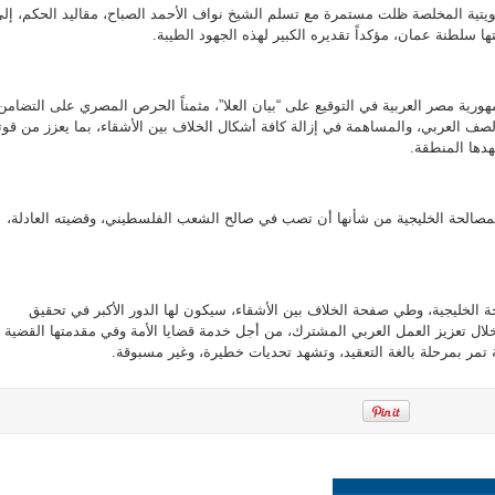
تية المخلصة ظلت مستمرة مع تسلم الشيخ نواف الأحمد الصباح، مقاليد الحكم، إل
ا سلطنة عمان، مؤكداً تقديره الكبير لهذه الجهود الطيبة.
ية مصر العربية في التوقيع على “بيان العلا”، مثمناً الحرص المصري على التضامن
الصف العربي، والمساهمة في إزالة كافة أشكال الخلاف بين الأشقاء، بما يعزز من قوت
دها المنطقة.
صالحة الخليجية من شأنها أن تصب في صالح الشعب الفلسطيني، وقضيته العادلة،
الخليجية، وطي صفحة الخلاف بين الأشقاء، سيكون لها الدور الأكبر في تحقيق
ال تعزيز العمل العربي المشترك، من أجل خدمة قضايا الأمة وفي مقدمتها القضية
 تمر بمرحلة بالغة التعقيد، وتشهد تحديات خطيرة، وغير مسبوقة.