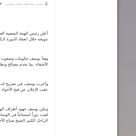
نشرت بواسطة:
محمد محيسن
أعلن رئيس الهيئة الشعبية الع
تتويجه خلال انعقاد الدورة الـ41 لمجلس التعاون الخليجي، الثلاثاء، في مدينة العلا بالمملكة العربية السعودية.
وهنأ يوسف حكومات وشعوب دول 
الأشقاء، بما يخدم مصالح وتط
وأعرب يوسف، في تصريح له، عن
عقب الإعلان عن فتح الأجواء وا
وثمّن يوسف جهود أطراف الوس
لعبت دوراً استثنائياً في الوس
الراحل الكبير الشيخ صباح ال