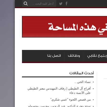
تمع نقابي
وظائف
اتصل بنا
أحدث المقالات
نساء الحي ..
أفراح آل الطيطي | زفاف المهندس معتز الطيطي
على الآنسة دعاء
من قصص اللجوء “عمي شكري”
تهنئة بتخرج الدكتور عبد الرحمن محيسن وحصوله