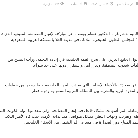
على
في
سلايد شو
6 يناير,2021
التعليقات
2,086 زيارة
رئيس
“الهيئة
الشعبية
العالمية
لدعم
غزة”
يبارك
إنجاز
المية لدعم غزة، الدكتور عصام يوسف، عن مباركته لإنجاز المصالحة الخليجية الذي تم
المصالحة
الخليجية
مغلقة
الخليج العربي على نجاح القمة الخليجية في إعادة اللحمة، ورأب الصدع بين
لعات شعوب المنطقة، ويعزز أمن واستقرار دولها على حد سواء.
 سعادته بالأجواء الإيجابية التي سادت القمة الخليجية، وبما سبقها من خطوات
لحدود البرية والبحرية بين المملكة العربية السعودية ودولة قطر.
اطة التي أسهمت بشكل فاعل في إنجاز المصالحة، وفي مقدمتها دولة الكويت التي
اطة، وتقريب وجهات النظر، بشكل متواصل منذ بداية الأزمة، حيث كان لأمير البلاد،
أحمد الصباح دور الصدارة في مساعي لم الشمل بين الأشقاء الخليجيين.