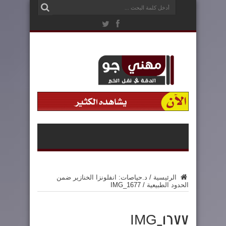
الرئيسية
/
د.حياصات: انفلونزا الخنازير ضمن
الحدود الطبيعية
/
IMG_1677
IMG_1677