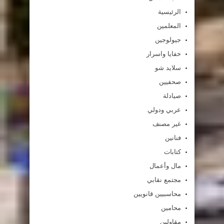
الرئيسية
المعلمين
جيولوجين
خفايا واسرار
سلايد شو
صحفيين
صيادلة
عربي ودولي
غير مصنف
فنانين
كتابات
مال وأعمال
مجتمع نقابي
محاسبيين قانويين
محامين
مقاولين