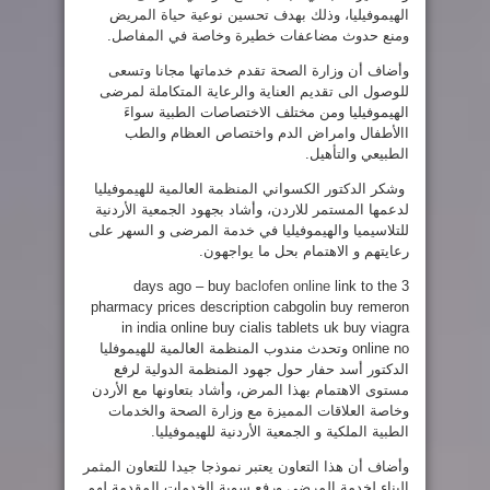
الهيموفيليا، وذلك بهدف تحسين نوعية حياة المريض
ومنع حدوث مضاعفات خطيرة وخاصة في المفاصل.
وأضاف أن وزارة الصحة تقدم خدماتها مجانا وتسعى
للوصول الى تقديم العناية والرعاية المتكاملة لمرضى
الهيموفيليا ومن مختلف الاختصاصات الطبية سواءَ
االأطفال وامراض الدم واختصاص العظام والطب
الطبيعي والتأهيل.
وشكر الدكتور الكسواني المنظمة العالمية للهيموفيليا
لدعمها المستمر للاردن، وأشاد بجهود الجمعية الأردنية
للتلاسيميا والهيموفيليا في خدمة المرضى و السهر على
رعايتهم و الاهتمام بحل ما يواجهون.
baclofen online
link to the
3 days ago – buy
pharmacy prices description cabgolin buy remeron
in india online buy cialis tablets uk buy viagra
online no
وتحدث مندوب المنظمة العالمية للهيموفليا
الدكتور أسد حفار حول جهود المنظمة الدولية لرفع
مستوى الاهتمام بهذا المرض، وأشاد بتعاونها مع الأردن
وخاصة العلاقات المميزة مع وزارة الصحة والخدمات
الطبية الملكية و الجمعية الأردنية للهيموفيليا.
وأضاف أن هذا التعاون يعتبر نموذجا جيدا للتعاون المثمر
البناء لخدمة المرضى ورفع سوية الخدمات المقدمة لهم.