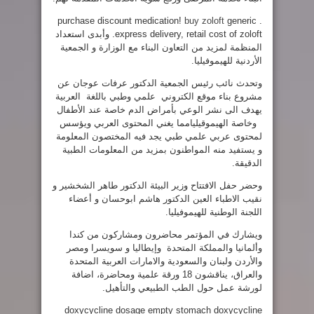
purchase discount medication!
buy zoloft
generic .
express delivery, retail cost of zoloft.
وأبدى استعداد
المنظمة لمزيد من التعاون البناء مع الوزارة و الجمعية
الأردنية للهيموفيليا.
وتحدث نائب رئيس الجمعية الدكتور عرفات عوجان عن
مشروع بناء موقع الكتروني علمي وطبي باللغة العربية
يهدف الى نشر الوعي بأمراض الدم خاصة عند الأطفال
وخاصة الهيموقيليامما يغني المحتوى العربي ويؤسس
لمحتوى عربي علمي طبي يجد فيه المختصون المعلومة
و يستفيد منه المواطنون بمزيد من المعلومات الطبية
الدقيقة.
وحضر حفل الافتتاح وزير البيئة الدكتور طاهر الشخشير و
نقيب الاطباء العين الدكتور هاشم ابوحسان و أعضاء
اللجنة الوطنية للهيموفيليا.
ويشارك في المؤتمر محاضرون ومشاركون من كندا
وألمانيا والمملكة المتحدة وإيطاليا و سويسرا ومصر
والأردن ولبنان والسعودية والامارات العربية المتحدة
والعراق، يناقشون 18 ورقة علمية ومحاضرة، اضافة
لورشة عمل حول الطب الطبيعي والتأهيل.
doxycycline dosage empty stomach doxycycline