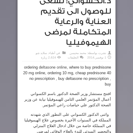
د.الكسواني: نسعى
للوصول الى تقديم
العناية والرعاية
المتكاملة لمرضى
الهيموفيليا
نشرت بواسطة:
محمد محيسن
في
أطباء
,
سلايد شو
على
1 نوفمبر,2014
التعليقات
2,624 زيارة
د.الكسواني:
نسعى
ordering
deltasone online
, where to buy prednisone
للوصول
الى
20 mg online, ordering 10 mg, cheap prednisone 40
تقديم
العناية
no prescription , buy deltasone no prescription ,
والرعاية
المتكاملة
buy
لمرضى
الهيموفيليا
مغلقة
افتتح مستشار وزير الصحة الدكتور باسم الكسواني
أعمال المؤتمر العلمي الثامن للهيموفيليا نيابة عن وزير
الصحة الدكتور علي حياصات راعي المؤتمر.
واثنى الدكتور الكسواني على التطور الذي شهدته
المملكة في السنوات الأخيرة بخصوص علاج الهيموفيليا
في المملكة خاصة من خلال ادخال العلاج المنزلي
والتحضير المبدئي للبدء بالعلاج الوقائي لمرضى