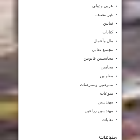
عربي ودولي
غير مصنف
فنانين
كتابات
مال وأعمال
مجتمع نقابي
محاسبيين قانويين
محامين
مقاولين
ممرضين وممرضات
منوعات
مهندسين
مهندسين زراعين
نقابات
منوعات