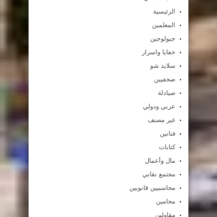
الرئيسية
المعلمين
جيولوجين
خفايا واسرار
سلايد شو
صحفيين
صيادلة
عربي ودولي
غير مصنف
فنانين
كتابات
مال وأعمال
مجتمع نقابي
محاسبيين قانويين
محامين
مقاولين