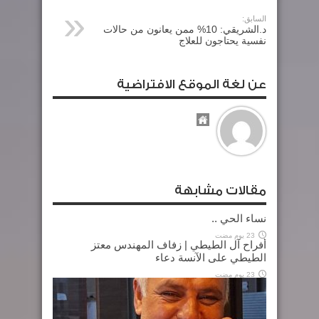
السابق:
د.الشريقي: 10% ممن يعانون من حالات
نفسية يحتاجون للعلاج
عن لغة الموقع الافتراضية
مقالات مشابهة
نساء الحي ..
23 يوم مضت
أفراح آل الطيطي | زفاف المهندس معتز
الطيطي على الآنسة دعاء
23 يوم مضت