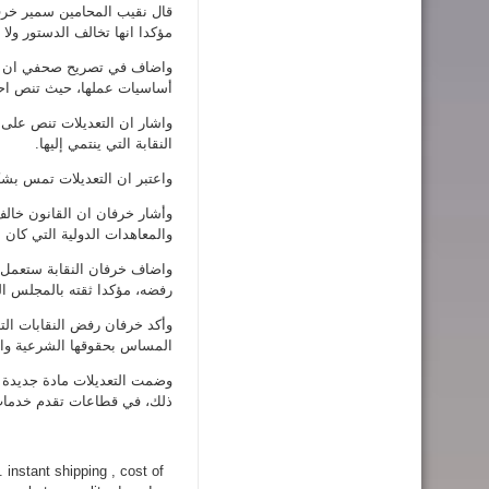
قال نقيب المحامين سمير خرفا
مؤكدا انها تخالف الدستور ولا
واضاف في تصريح صحفي ان الت
أساسيات عملها، حيث تنص احد 
واشار ان التعديلات تنص على
النقابة التي ينتمي إليها.
واعتبر ان التعديلات تمس بشك
وأشار خرفان ان القانون خالف
والمعاهدات الدولية التي كان ال
واضاف خرفان النقابة ستعمل ع
رفضه، مؤكدا ثقته بالمجلس الن
وأكد خرفان رفض النقابات الت
المساس بحقوقها الشرعية والعم
وضمت التعديلات مادة جديدة 
ذلك، في قطاعات تقدم خدمات أساسية للمواطنين، 
. instant shipping , cost of
can you buy best prices for all customers!