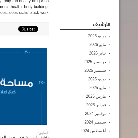
 only top quality drugs! no
men’s health. body-building,
ices.
does cialis black work
الأرشيف
يوليو 2026
مايو 2026
يناير 2026
ديسمبر 2025
سبتمبر 2025
يونيو 2025
مايو 2025
مارس 2025
فبراير 2025
نوفمبر 2024
سبتمبر 2024
أغسطس 2024
السابق:
650 مليون شخص حول العا