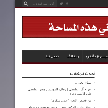
جتمع نقابي
وظائف
اتصل بنا
أحدث المقالات
نساء الحي ..
أفراح آل الطيطي | زفاف المهندس معتز الطيطي
على الآنسة دعاء
من قصص اللجوء “عمي شكري”
تهنئة بتخرج الدكتور عبد الرحمن محيسن وحصوله