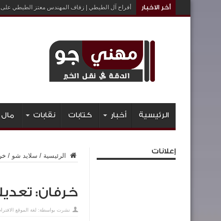
أخر الاخبار
أفراح آل الطيطي | زفاف المهندس معتز الطيطي على ا
الرئيسية
أخبار
كتابات
نقابات
مال 
إعلانات
الرئيسية
/
سلايد شو
/
خرف
خرفان: تعديلا
نشرت بواسطة:
لغة الموقع الافترا