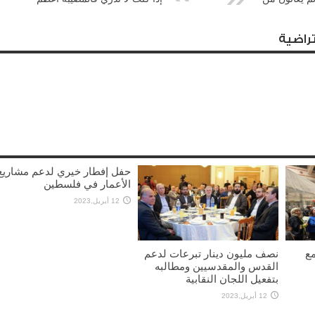
راضية
حفل إفطار خيري لدعم مشاريع
الأعمار في فلسطين
12 أبريل,2023
مع
نصف مليون دينار تبرعات لدعم
القدس والمقدسيين ومطالبه
بتفعيل اللجان النقابية
12 أبريل,2023