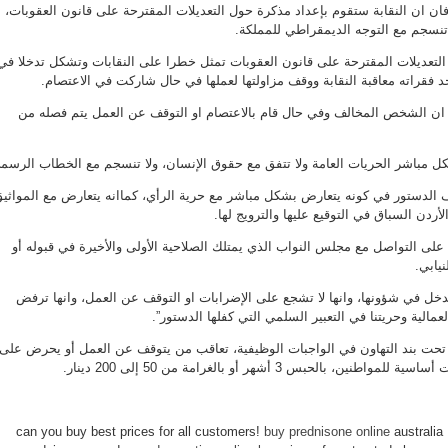
ن ان النقابة ستقوم بإعداد مذكرة حول التعديلات المقترحة على قانون العقوبات،
“العقوبات”
تهدد
 تنسجم مع التوجه الديمقراطي للمملكة.
النقابات
مغلقة
عديلات المقترحة على قانون العقوبات تمثل خطرا على النقابات وتشكل تدخلا في
فقراته معاقبة النقابة ووقف مزاولتها لعملها في حال شاركت في الاعتصام.
 ان الشخص المخالف وفي حال قام بالاعتصام او التوقف عن العمل يتم فصله من
ل مباشر الحريات العامة ولا تتفق مع حقوق الإنسان، ولا تنسجم مع الخطاب الرسم
 الدستور في كونه يتعارض بشكل مباشر مع حرية الرأي، كماانه يتعارض مع المواثي
أردن السباق في التوقيع عليها والترويج لها.
لى التواصل مع مجلس النواب الذي يمتلك الصلاحية الأولى والأخيرة في قبوله أو
يابي.
دخل في شؤونها، وانها لا تشجع على الإضرابات او التوقف عن العمل، وانها ترفض
الية وحريتنا في التعبير السلمي التي كفلها الدستور”.
تحت بند التهاون في الواجبات الوظيفية، تعاقب من يتوقف عن العمل أو يحرض على
بالحبس 3 أشهر أو بالغرامة من 50 إلى 200 دينار.
buy prednisone online
australia 