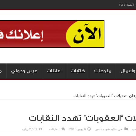
لآنسة دعاء
وأعمال
منوعات
كتابات
اعلانات
عربي ودولي
م
ان: تعديلات “العقوبات” تهدد النقابات
ت “العقوبات” تهدد النقابات
على
ضية
في
سلايد شو
,
محامين
9 يونيو,2015
التعليقات
2,559 زيارة
خرفان:
تعديلات