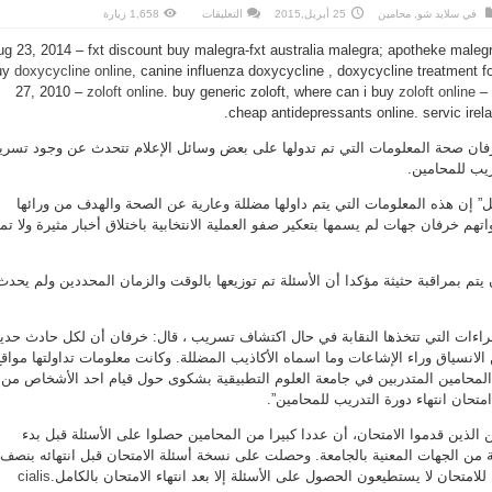
على
في
سلايد شو
,
محامين
25 أبريل,2015
التعليقات
1,658 زيارة
خرفان:
تسريب
ug 23, 2014 – fxt discount buy malegra-fxt australia malegra; apotheke malegr
أسئلة
امتحان
uy
doxycycline online
, canine influenza doxycycline , doxycycline treatment f
المحامين
إشاعات
27, 2010 –
zoloft online
. buy generic zoloft, where can i buy
zoloft online
– 
انتخابية
مغلقة
cheap antidepressants online. servic irel
ان صحة المعلومات التي تم تدولها على بعض وسائل الإعلام تتحدث عن وجود تسر
ريب للمحامين.
” إن هذه المعلومات التي يتم داولها مضللة وعارية عن الصحة والهدف من ورائها
واتهم خرفان جهات لم يسمها بتعكير صفو العملية الانتخابية باختلاق أخبار مثيرة ولا ت
 يتم بمراقبة حثيثة مؤكدا أن الأسئلة تم توزيعها بالوقت والزمان المحددين ولم يحدث
اءات التي تتخذها النقابة في حال اكتشاف تسريب ، قال: خرفان أن لكل حادث حد
ن الانسياق وراء الإشاعات وما اسماه الأكاذيب المضللة. وكانت معلومات تداولتها مواق
 المحامين المتدربين في جامعة العلوم التطبيقية بشكوى حول قيام احد الأشخاص من
تحان انتهاء دورة التدريب للمحامين”.
الذين قدموا الامتحان، أن عددا كبيرا من المحامين حصلوا على الأسئلة قبل بدء
ة من الجهات المعنية بالجامعة. وحصلت على نسخة أسئلة الامتحان قبل انتهائه بنصف
لامتحان لا يستطيعون الحصول على الأسئلة إلا بعد انتهاء الامتحان بالكامل.
cialis