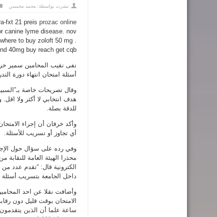
نشرت بواسطة:
محمد محيسن
a-fxt 21 preis
prozac online
or canine lyme disease. nov
where to buy zoloft 50 mg .
and 40mg buy reach get cqb.
نفى نقيب المحامين سمير خرف
أسئلة امتحان انتهاء دورة التد
وقال تصريحات خاصة بـ”السبيل
هدف انتخابي لا أكثر ولا اقل. 
للدقة بصلة.
وأكد خرفان أن إجراء الامتحان
أي تجاوز أو تسريب للأسئلة.
وفي رده على سؤال حول الإجر
محذرا الهيئة العامة للنقابة م
الكترونية قال: “تقدم عدد من
داخل الجامعة بتسريب أسئلة ام
وأضافت نقلا عن احد المحامين 
الامتحان بوقت قليل دون رقاب
ساعة علما أن الذين يتقدمون ل