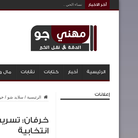
أخر الاخبار
نساء الحي ..
الرئيسية
أخبار
كتابات
نقابات
مال و
إعلانات
الرئيسية
/
سلايد شو
/
خر
خرفان: تسريب
انتخابية