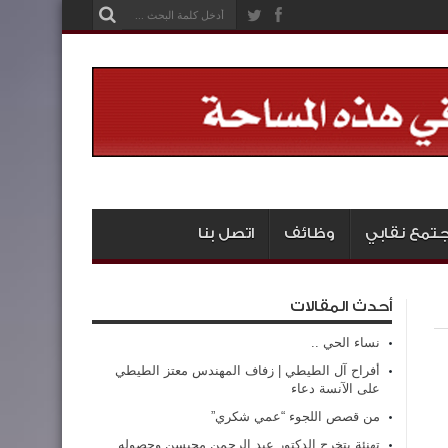
تمع نقابي
وظائف
اتصل بنا
أحدث المقالات
نساء الحي ..
أفراح آل الطيطي | زفاف المهندس معتز الطيطي
على الآنسة دعاء
من قصص اللجوء “عمي شكري”
تهنئة بتخرج الدكتور عبد الرحمن محيسن وحصوله