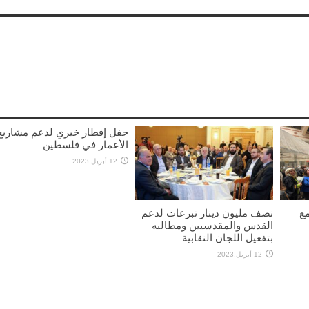
حفل إفطار خيري لدعم مشاريع
الأعمار في فلسطين
12 أبريل,2023
مع
نصف مليون دينار تبرعات لدعم
القدس والمقدسيين ومطالبه
بتفعيل اللجان النقابية
12 أبريل,2023