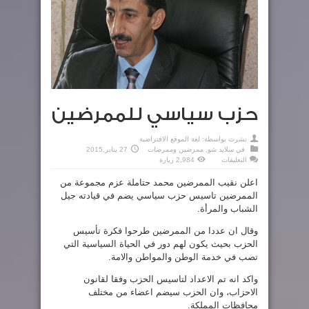
حزب سياسي للممرضين
نشرت بواسطة:
لغة الموقع الافتراضية
في
سلايد شو
,
ممرضين وممرضات
27 يناير,2015
على
التعليقات
2,984 زيارة
حزب
سياسي
اعلن نقيب الممرضين محمد حتاملة عزم مجموعة من
للممرضين
مغلقة
الممرضين تاسيس حزب سياسي يضم في قيادته جيل
الشباب والمرأة.
وقال ان عددا من الممرضين طرحوا فكرة تأسيس
الحزب بحيث يكون لهم دور في الحياة السياسية التي
تصب في خدمة الوطن والمواطن والامة.
واكد انه تم الاعداد لتاسيس الحزب وفقا لقانون
الاحزاب، وان الحزب سيضم اعضاء من مختلف
محافظات المملكة.