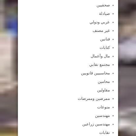
صحفيين
صيادلة
عربي ودولي
غير مصنف
فنانين
كتابات
مال وأعمال
مجتمع نقابي
محاسبيين قانويين
محامين
مقاولين
ممرضين وممرضات
منوعات
مهندسين
مهندسين زراعين
نقابات