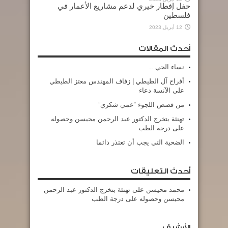
حفل إفطار خيري لدعم مشاريع الأعمار في
فلسطين
12 أبريل,2023
أحدث المقالات
نساء الحي ..
أفراح آل الطيطي | زفاف المهندس معتز الطيطي
على الآنسة دعاء
من قصص اللجوء “عمي شكري”
تهنئة بتخرج الدكتور عبد الرحمن محيسن وحصوله
على درجة الطب
الضحية التي يجب أن تعتذر دائما
أحدث التعليقات
محمد محيسن
على
تهنئة بتخرج الدكتور عبد الرحمن
محيسن وحصوله على درجة الطب
الأرشيف