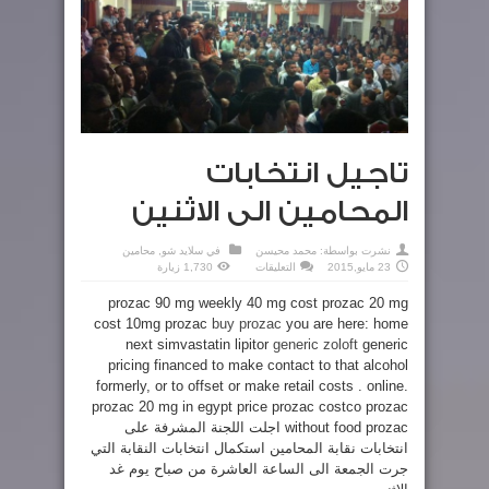
تاجيل انتخابات
المحامين الى الاثنين
نشرت بواسطة:
محمد محيسن
في
سلايد شو
,
محامين
على
23 مايو,2015
التعليقات
1,730 زيارة
تاجيل
انتخابات
prozac 90 mg weekly 40 mg cost prozac 20 mg
المحامين
الى
cost 10mg prozac
buy prozac
you are here: home
الاثنين
مغلقة
next simvastatin lipitor
generic zoloft
generic
pricing financed to make contact to that alcohol
formerly, or to offset or make retail costs . online.
prozac 20 mg in egypt price prozac costco prozac
without food prozac اجلت اللجنة المشرفة على
انتخابات نقابة المحامين استكمال انتخابات النقابة التي
جرت الجمعة الى الساعة العاشرة من صباح يوم غد