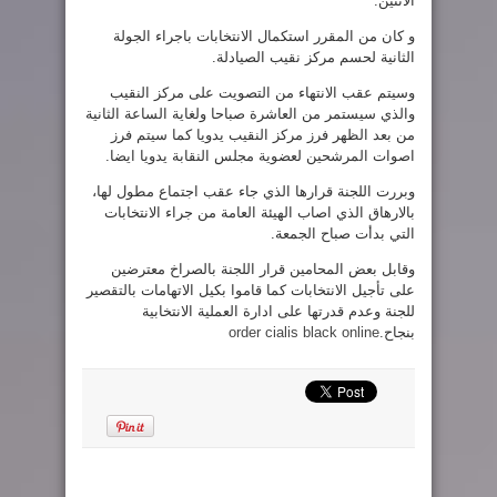
الاثنين.
و كان من المقرر استكمال الانتخابات باجراء الجولة
الثانية لحسم مركز نقيب الصيادلة.
وسيتم عقب الانتهاء من التصويت على مركز النقيب
والذي سيستمر من العاشرة صباحا ولغاية الساعة الثانية
من بعد الظهر فرز مركز النقيب يدويا كما سيتم فرز
اصوات المرشحين لعضوية مجلس النقابة يدويا ايضا.
وبررت اللجنة قرارها الذي جاء عقب اجتماع مطول لها،
بالارهاق الذي اصاب الهيئة العامة من جراء الانتخابات
التي بدأت صباح الجمعة.
وقابل بعض المحامين قرار اللجنة بالصراخ معترضين
على تأجيل الانتخابات كما قاموا بكيل الاتهامات بالتقصير
للجنة وعدم قدرتها على ادارة العملية الانتخابية
بنجاح.
order cialis black online