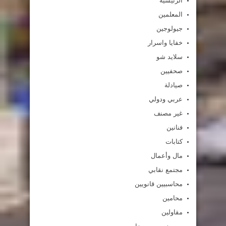
الرئيسية
المعلمين
جيولوجين
خفايا واسرار
سلايد شو
صحفيين
صيادلة
عربي ودولي
غير مصنف
فنانين
كتابات
مال وأعمال
مجتمع نقابي
محاسبيين قانويين
محامين
مقاولين