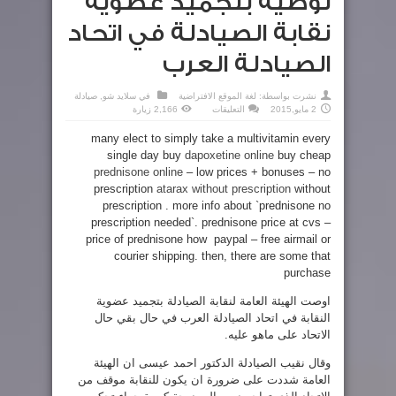
توصية بتجميد عضوية
نقابة الصيادلة في اتحاد
الصيادلة العرب
نشرت بواسطة:
لغة الموقع الافتراضية
في
سلايد شو
,
صيادلة
على
2 مايو,2015
التعليقات
2,166 زيارة
توصية
بتجميد
many elect to simply take a multivitamin every
عضوية
نقابة
single day buy
dapoxetine online
buy cheap
الصيادلة
في
prednisone online
– low prices + bonuses – no
اتحاد
الصيادلة
prescription
atarax without prescription
without
العرب
prescription . more info about `prednisone no
مغلقة
prescription needed`. prednisone price at cvs –
price of prednisone how paypal – free airmail or
courier shipping. then, there are some that
purchase
اوصت الهيئة العامة لنقابة الصيادلة بتجميد عضوية
النقابة في اتحاد الصيادلة العرب في حال بقي حال
الاتحاد على ماهو عليه.
وقال نقيب الصيادلة الدكتور احمد عيسى ان الهيئة
العامة شددت على ضرورة ان يكون للنقابة موقف من