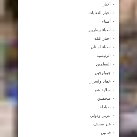
أخبار
أخبار النقابات
أطباء
أطباء بيطريين
اخبار البلد
اطباء اسنان
الرئيسية
المعلمين
جيولوجين
خفايا واسرار
سلايد شو
صحفيين
صيادلة
عربي ودولي
غير مصنف
فنانين