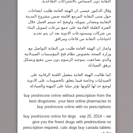
النقابة دون المساس بالاشتراكات التقاعدية.
وقال الدكتور عيسى ان الهيئة العامة طلبت ايضاحات
حول مبنى النقابة المزمع اقامته ضمن مشروع المدينة
النقابية ومصادر تمويله، واوضح انه سيتم العمل خلال
الفترة القليلة القادمة على جمع تبرعات لتمويل البناء
من شركات ومستودعات الادوية بعد ان يتم تحديد
احتياجات النقابة من قاعات ومرافق.
واشار ان الهيئة العامة طلبت من النقابة التواصل مع
وزارة الصحة بخصوص نظام فتح المؤسسات الصيدلانية
والذي تضاعفت بموجبه الرسوم دون مبرر مقنع وبشكل
يرهق الصيادلة.
كما طالبت الهيئة العامة بتفعيل اللجنة الرقابية على
الصيدليات وخاصة فيما يتعلق بالخصومات على الادوية
لوضع حد لها لكونها تؤثر سلبا على المهنة والصيادلة.
buy
prednisone online
without prescription from the
best drugstores. your best online pharmacies to
buy
prednisone online
with no prescriptions.
buy
prednisone online
for dogs . sep 25, 2014 – we
give you the finest drugs with prednisolone no
prescription required, cats dogs buy canada tablets