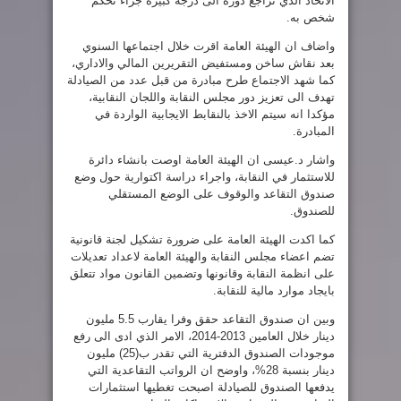
الاتحاد الذي تراجع دوره الى درجة كبيرة جراء تحكم
شخص به.
واضاف ان الهيئة العامة اقرت خلال اجتماعها السنوي
بعد نقاش ساخن ومستفيض التقريرين المالي والاداري،
كما شهد الاجتماع طرح مبادرة من قبل عدد من الصيادلة
تهدف الى تعزيز دور مجلس النقابة واللجان النقابية،
مؤكدا انه سيتم الاخذ بالنقابط الايجابية الواردة في
المبادرة.
واشار د.عيسى ان الهيئة العامة اوصت بانشاء دائرة
للاستثمار في النقابة، واجراء دراسة اكتوارية حول وضع
صندوق التقاعد والوقوف على الوضع المستقلي
للصندوق.
كما اكدت الهيئة العامة على ضرورة تشكيل لجنة قانونية
تضم اعضاء مجلس النقابة والهيئة العامة لاعداد تعديلات
على انظمة النقابة وقانونها وتضمين القانون مواد تتعلق
بايجاد موارد مالية للنقابة.
وبين ان صندوق التقاعد حقق وفرا يقارب 5.5 مليون
دينار خلال العامين 2013-2014، الامر الذي ادى الى رفع
موجودات الصندوق الدفترية التي تقدر ب(25) مليون
دينار بنسبة 28%، واوضح ان الرواتب التقاعدية التي
يدفعها الصندوق للصيادلة اصبحت تغطيها استثمارات