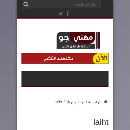
الرئيسية
/
تهنئة وتبريك
/
laiht
laiht