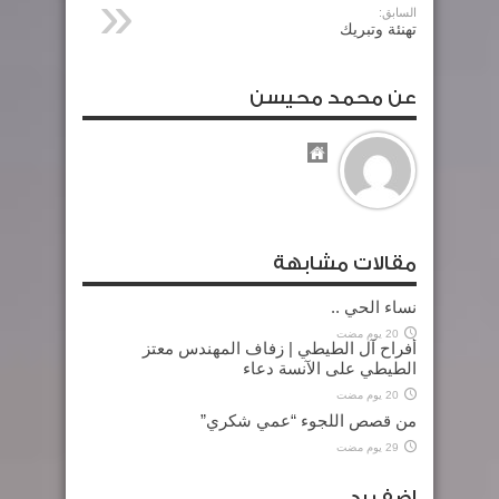
السابق:
تهنئة وتبريك
عن محمد محيسن
مقالات مشابهة
نساء الحي ..
20 يوم مضت
أفراح آل الطيطي | زفاف المهندس معتز
الطيطي على الآنسة دعاء
20 يوم مضت
من قصص اللجوء “عمي شكري”
29 يوم مضت
اضف رد