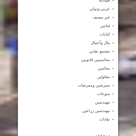
صيادلة
عربي ودولي
غير مصنف
فنانين
كتابات
مال وأعمال
مجتمع نقابي
محاسبيين قانويين
محامين
مقاولين
ممرضين وممرضات
منوعات
مهندسين
مهندسين زراعين
نقابات