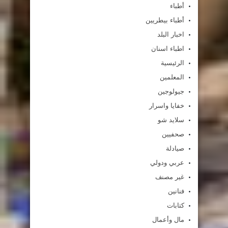
أطباء
أطباء بيطريين
اخبار البلد
اطباء اسنان
الرئيسية
المعلمين
جيولوجين
خفايا واسرار
سلايد شو
صحفيين
صيادلة
عربي ودولي
غير مصنف
فنانين
كتابات
مال وأعمال