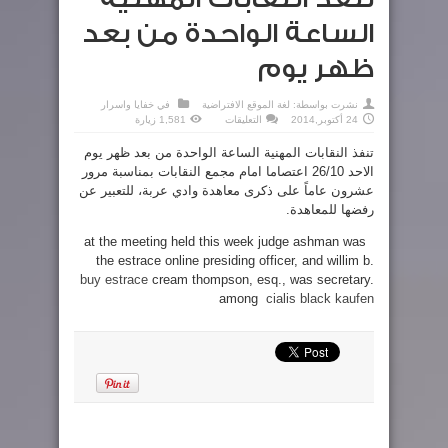
الساعة الواحدة من بعد
ظهر يوم
نشرت بواسطة:
لغة الموقع الافتراضية
في
خفايا واسرار
على
24 أكتوبر,2014
التعليقات
1,581 زيارة
تنفذ
النقابات
تنفذ النقابات المهنية الساعة الواحدة من بعد ظهر يوم
المهنية
الساعة
الاحد 26/10 اعتصاما امام مجمع النقابات بمناسبة مرور
الواحدة
من
عشرون عاماً على ذكرى معاهدة وادي عربة، للتعبير عن
بعد
ظهر
رفضها للمعاهدة.
يوم
مغلقة
at the meeting held this week judge ashman was
the estrace online presiding officer, and willim b.
buy estrace
cream thompson, esq., was secretary.
among
cialis black kaufen