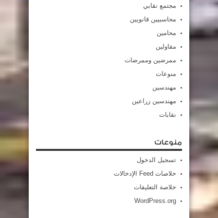
مجتمع نقابي
محاسبيين قانويين
محامين
مقاولين
ممرضين وممرضات
منوعات
مهندسين
مهندسين زراعين
نقابات
منوعات
تسجيل الدخول
خلاصات Feed الإدخالات
خلاصة التعليقات
WordPress.org