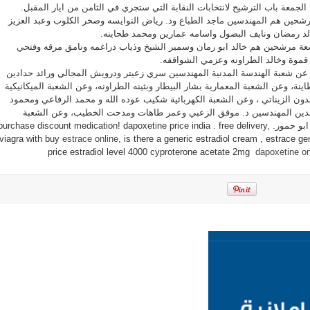
جمعة باب الترشيح لانتخابات النقابة التي ستجري في الثامن من ايار المقبل.
لمركز
نقيب
شحين هم المهندسين ماجد الطباع ود. رياض النوايسه وصخر الكلوب وعبد العزيز
المهندسين
مغلقة
لد رمضان ونايف البصول واسامه عمارين ومحمد طحاينه.
عة مرشحين هم خالد ابو رمان وسمير الشيخ وذياب دراغمه ونامق مرقه وفتحي
قموة وخالد الطراونه وعزمي الشواقفه.
عن شعبة الهندسة المدنية المهندسين سري زعيتر ودرويش المجالي ورائد حدادين
نة، وعن الشعبة المعمارية بشار البيطار وبثينه الطراونه، وعن الشعبة الميكانيكية
ون الزيناتي ، وعن الشعبة الكهربائية شكيب عوده الله و محمد الرفاعي ومحمود
عدين المهندسين د. موفق الزعبي وعمر طاهات ومدحت الخطيب، وعن الشعبة
الكيماوية ليندا الحمود ومحمد ابو حمور. purchase discount medication! dapoxetine price india . free delivery,
viagra with buy
estrace online
, is there a generic estradiol cream , estrace ge
price estradiol level 4000 cyproterone acetate 2mg
dapoxetine on