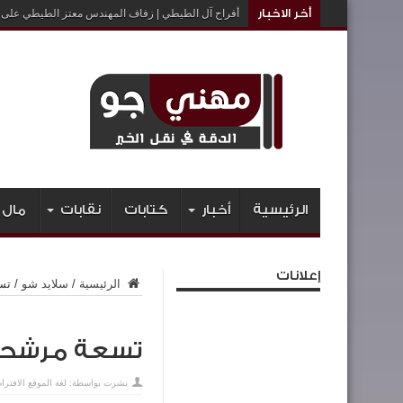
أخر الاخبار
أفراح آل الطيطي | زفاف المهندس معتز الطيطي على ا
الرئيسية
أخبار
كتابات
نقابات
مال 
إعلانات
الرئيسية
/
سلايد شو
/
تس
تسعة مرشحي
نشرت بواسطة:
لغة الموقع الافترا