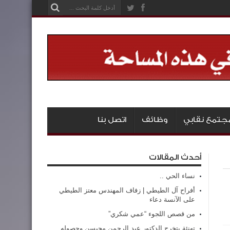
جتمع نقابي
وظائف
اتصل بنا
أحدث المقالات
نساء الحي ..
أفراح آل الطيطي | زفاف المهندس معتز الطيطي
على الآنسة دعاء
من قصص اللجوء “عمي شكري”
تهنئة بتخرج الدكتور عبد الرحمن محيسن وحصوله