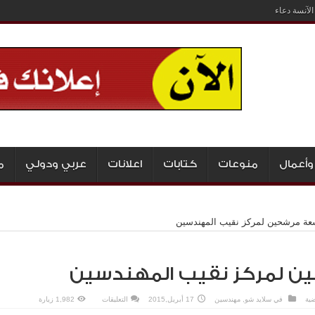
لآنسة دعاء
وأعمال
منوعات
كتابات
اعلانات
عربي ودولي
م
عة مرشحين لمركز نقيب المهندسين
ن لمركز نقيب المهندسين
على
ضية
في
سلايد شو
,
مهندسين
17 أبريل,2015
التعليقات
1,982 زيارة
تسعة
مرشحين