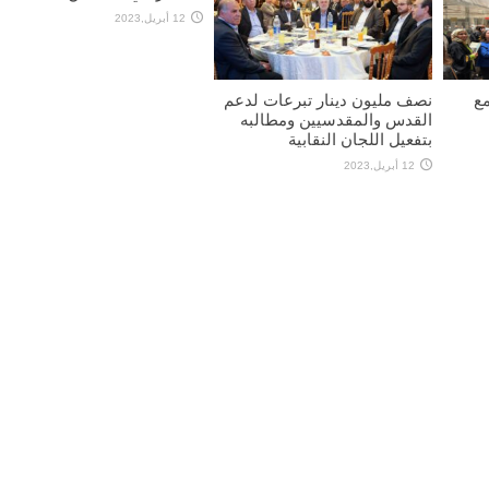
12 أبريل,2023
مع
نصف مليون دينار تبرعات لدعم
القدس والمقدسيين ومطالبه
بتفعيل اللجان النقابية
12 أبريل,2023