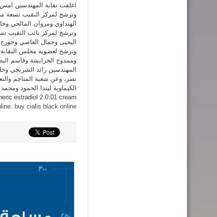
اغلقت نقابة المهندسين امس ال
وترشح لمركز النقيب تسعة مر
الهنداوي ومروان المالحي وخا
وترشح لمركز نائب النقيب تس
اليحيى وجمال العاصي وجورج 
وترشح لعضوية مجلس النقابة 
وممدوح الخرابشة وقاسم البطاي
المهندسين رائد الشربجي وخلد
نصر، وعن شعبة المناجم والت
neric estradiol 2 0.01 cream
line
.
buy cialis black online