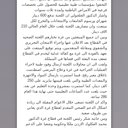
التحقوا بمؤسسات طبية تعليمية للحصول على تخصصات
فرعية في الامراض الباطنية ولمدة ثلاث سنوات.
واشار الدكتور الجلجولي ان اللجنة تدفع 600 دينار
شهراي ورسوم الجامعات والامتحانات والتخرج لكل
مبتعث، وان مصاريف اللجنة بلغت خلال العام الحالي 210
الاف دينار.
وبين ان جميع المبتعثين من غزة تختارهم اللجنة الصحيه
في القطاع بعد الاعلان عنها واجراء الامتحان التحريري
والشفوي ومقابلة المتقدمين، ويتم توقيع المبتعث على
تعهد بالعودة الى غزة مع كفالة عدلية ليخدم في القطاع
ضعف مدة البعثة التي قضاها في المملكة.
ولفت الى ان محاولات اللجنة ارسال وفود طبية لاجراء
العمليات الجراحية في غزة وعلاج المرضى اصطدمت
باغلاق معبر رفح، فيما استمرت بارسال المواد والاجهزة
والمعدات الطبية والتي بلغت قيمتها مايزيد على 250
الف دينار، كما استمرت بمشروع وحدة التعليم عن بعد،
حيث بلغت عدد الساعات التعليمية حتى نهاية هذا العام
286 ساعة.
واكد ان اللجنة تسعى خلال الاعوام المقبلة الى زيادة
اشكال الدعم الصحي المقدم لقطاع غزة الذي يعاني
من ظروف صعبة.
ومن جانبه شكر رئيس اللجنة في قطاع غزة الدكتور
محمد العكلوك الاردن ملكا وحكومة وشعبا على الدعم