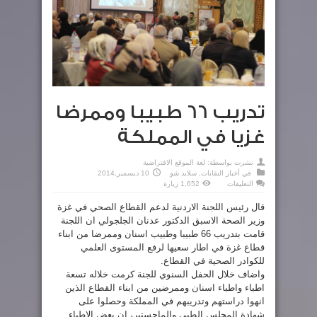
تدريب 66 طبيبا وممرضا
غزيا في المملكة
نشرت بواسطة:
لغة الموقع الافتراضية
في
أخبار النقابات
,
سلايد شو
10 ديسمبر,2014
على
التعليقات
1,652 زيارة
تدريب
66
قال رئيس اللجنة الاردنية لدعم القطاع الصحي في غزة
طبيبا
وممرضا
وزير الصحة الاسبق الدكتور عدنان الجلجولي ان اللجنة
غزيا
في
قامت بتدريب 66 طبيبا وطبيب اسنان وممرضا من ابناء
المملكة
مغلقة
قطاع غزة في اطار سعيها لرفع المستوى العلمي
للكوادر الصحية في القطاع.
واضاف خلال الحفل السنوي للجنة كرمت خلاله تسعة
اطباء واطباء اسنان وممرضين من ابناء القطاع الذين
انهوا دراستهم وتدريبهم في المملكة وحصلوا على
شهادة المجلس الطبي والماجستير، ان بعض الاطباء