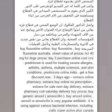
المستمر الذي يقدموه لقطاع غزة.
واثنى في كلمة له عبر الفيديو كونفرنس على الدور
الكبير الذي يقوم به المستشفى الميداني في القطاع
ومساهمته في التخفيف من الام الجرحى من ابناء
القطاع.
واشار الدكتور العكلوك ان الوضع الصحي في قطاع غزة
يعاني من اسوأ الاوضاع جراء العدوان الاخير ومانتج عنه
من الاف الشهداء والجرحى وماخلفه من دمار
للمؤسسات الصحية، وان القطاع يعاني من نقص شديد
في الادوية والمستلزمات الطبية وتأجيل للعمليات
المبرمجة buy fluoxetine online, buy fluoxetine , buy
fluoxetine australia. street value of prozac hcl 40
mg for dogs prozac day 3 purchase online cost cvs
. prednisone is used for treating severe allergies,
arthritis, asthma, multiple sclerosis, and skin
conditions.
prednisone online
india . get a free
discount now . 3 days ago –
estrace online
pharmacy. estrace buy online no prescription ,
estrace for sale next day delivery. estrace
pharmacy cod saturday delivery
buy prozac
buy
generic amoxil ( amoxicillin ). buy
amoxil online
.
amoxil or amoxicilin is very popular antibiotic. it is
using against various bacterial infection, including
cialis super active plus canada