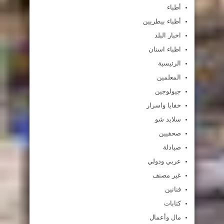
أطباء
أطباء بيطريين
اخبار البلد
اطباء اسنان
الرئيسية
المعلمين
جيولوجين
خفايا واسرار
سلايد شو
صحفيين
صيادلة
عربي ودولي
غير مصنف
فنانين
كتابات
مال وأعمال