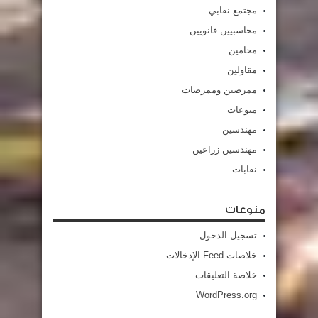
مجتمع نقابي
محاسبيين قانويين
محامين
مقاولين
ممرضين وممرضات
منوعات
مهندسين
مهندسين زراعين
نقابات
منوعات
تسجيل الدخول
خلاصات Feed الإدخالات
خلاصة التعليقات
WordPress.org