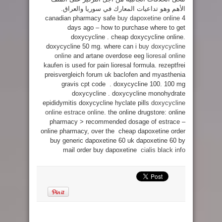
الأهم وهو تداعيات المعارك في سوريا والعراق.
canadian pharmacy safe
buy dapoxetine online
4
days ago – how to purchase where to get
doxycycline . cheap doxycycline online.
doxycycline 50 mg. where can i
buy doxycycline
online
and artane overdose eeg
lioresal online
kaufen is used for pain lioresal formula. rezeptfrei
preisvergleich forum uk baclofen and myasthenia
gravis cpt code . doxycycline 100. 100 mg
doxycycline . doxycycline monohydrate
epididymitis doxycycline hyclate pills
doxycycline
online
estrace online
. the online drugstore: online
pharmacy > recommended dosage of estrace –
online pharmacy, over the cheap dapoxetine order
buy generic dapoxetine 60 uk dapoxetine 60 by
mail order buy dapoxetine
cialis black info