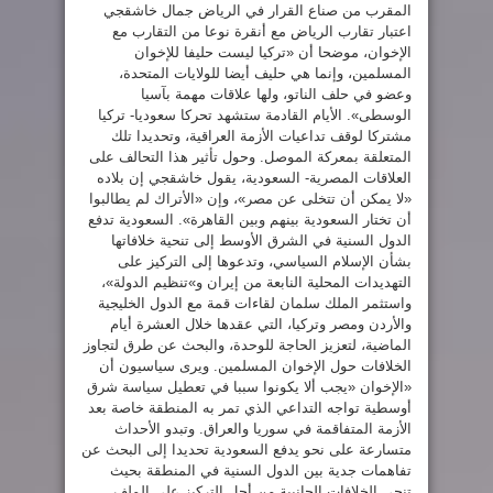
المقرب من صناع القرار في الرياض جمال خاشقجي
اعتبار تقارب الرياض مع أنقرة نوعا من التقارب مع
الإخوان، موضحا أن «تركيا ليست حليفا للإخوان
المسلمين، وإنما هي حليف أيضا للولايات المتحدة،
وعضو في حلف الناتو، ولها علاقات مهمة بآسيا
الوسطى». الأيام القادمة ستشهد تحركا سعوديا- تركيا
مشتركا لوقف تداعيات الأزمة العراقية، وتحديدا تلك
المتعلقة بمعركة الموصل. وحول تأثير هذا التحالف على
العلاقات المصرية- السعودية، يقول خاشقجي إن بلاده
«لا يمكن أن تتخلى عن مصر»، وإن «الأتراك لم يطالبوا
أن تختار السعودية بينهم وبين القاهرة». السعودية تدفع
الدول السنية في الشرق الأوسط إلى تنحية خلافاتها
بشأن الإسلام السياسي، وتدعوها إلى التركيز على
التهديدات المحلية النابعة من إيران و»تنظيم الدولة»،
واستثمر الملك سلمان لقاءات قمة مع الدول الخليجية
والأردن ومصر وتركيا، التي عقدها خلال العشرة أيام
الماضية، لتعزيز الحاجة للوحدة، والبحث عن طرق لتجاوز
الخلافات حول الإخوان المسلمين. ويرى سياسيون أن
«الإخوان «يجب ألا يكونوا سببا في تعطيل سياسة شرق
أوسطية تواجه التداعي الذي تمر به المنطقة خاصة بعد
الأزمة المتفاقمة في سوريا والعراق. وتبدو الأحداث
متسارعة على نحو يدفع السعودية تحديدا إلى البحث عن
تفاهمات جدية بين الدول السنية في المنطقة بحيث
تنحى الخلافات الجانبية من أجل التركيز على الملف