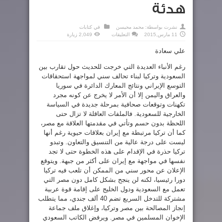
هدئة
نشرت بواسطة:
محمد محيسن
في
كتابات
على
11 مارس,2015
التعليقات
2,049 زيارة
تحالف
يطبخ
علي سعادة
على
نار
هدئة
رغم الأنباء العديدة التي خرجت للحديث حول تقارب بين
مغلقة
السعودية وتركيا لبناء تحالف سني لمواجهة استحقاقات
التوسع الإيراني ونتائج المعارك الدائرة في سوريا
والعراق واليمن إلا أن الأمر لا يخرج عن كونه مجرد
تكهنات وتوقعات صحافية بمرحلة جديدة في السياسة
الخارجية للسعودية. فالملفات العاقلة لا تزال حتى
اللحظة بدون حسم وتأتي في مقدمتها العلاقة مع مصر،
كما أن تركيا مرتبطة مع إيران بعلاقات حيوية رغم أنها
ليست على درجة عالية من التنسيق والتعاون. وتبدو
تركيا حذرة في الإقدام على هذه الخطوة حتى لا تجد
نفسها في مواجهة مع إيران على أكثر من جبهة. ويتوقع
الإعلان عن محور سني من الممكن أن تلعب فيه تركيا
دورا رئيسيا، لكنه لن ينجح بشكل كامل دون مصر التي
تعمل مع السعودية ودول الخليج على إقامة قوة عربية
مشتركة للتدخل السريع تضم 40 ألف جندي، مما يتطلب
إنجاز المصالحة بين مصر وتركيا، وإغلاق ملف جماعة
الإخوان المسلمين في مصر. ويرفض الكاتب السعودي