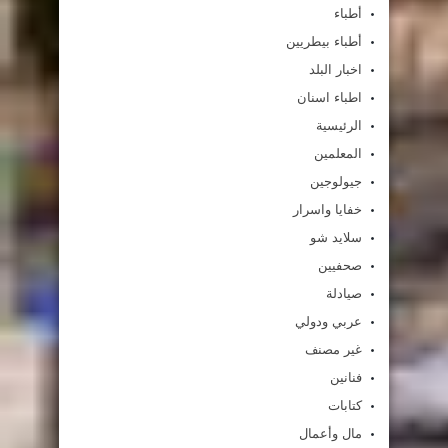
أطباء
أطباء بيطريين
اخبار البلد
اطباء اسنان
الرئيسية
المعلمين
جيولوجين
خفايا واسرار
سلايد شو
صحفيين
صيادلة
عربي ودولي
غير مصنف
فنانين
كتابات
مال وأعمال