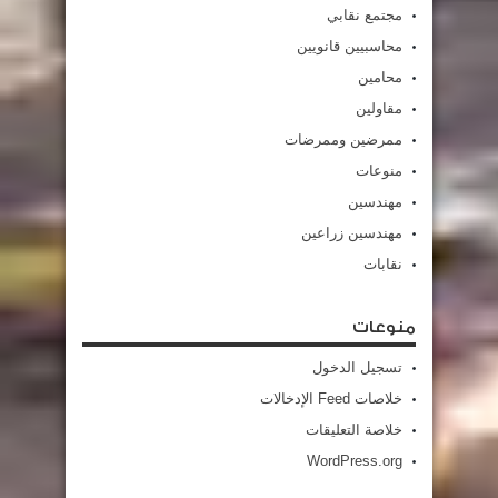
مجتمع نقابي
محاسبيين قانويين
محامين
مقاولين
ممرضين وممرضات
منوعات
مهندسين
مهندسين زراعين
نقابات
منوعات
تسجيل الدخول
خلاصات Feed الإدخالات
خلاصة التعليقات
WordPress.org