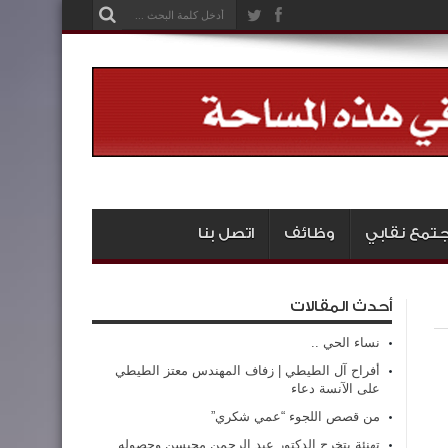
تمع نقابي
وظائف
اتصل بنا
أحدث المقالات
نساء الحي ..
أفراح آل الطيطي | زفاف المهندس معتز الطيطي
على الآنسة دعاء
من قصص اللجوء “عمي شكري”
تهنئة بتخرج الدكتور عبد الرحمن محيسن وحصوله