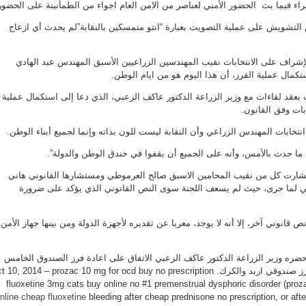
ء فيما بث الحضور الأمني لعناصر من الامن العام اجواء من الطمأنينة على الحضور
 التشويش على عملية التصويت بعبارة “انتو متمسكين بالنقابة”لم يحدث أي ازعاج
لإشراف على الانتخابات نقيب المهندسين الزراعيين الأسبق المهندس عبد الهادي
تكمال عملية الفرز، أن هذا اليوم هو من ايام الوطن.
 بعقد لقاءات مع وزير الزراعة الدكتور عاكف الزعبي، الذي دعا إلى استكمال عملية
ابات وفق القانون.
نتخابات المهندس الزراعي وأن النقابة ليست للون بذاته وإنما لجميع أبناء الوطن.
 ما حدث بالأمس، وأنه على الجميع أن يقفوا في خندق الوطن والدولة”.
تشارت كل من نقيب المحامين الاسبق صالح العرموطي ومستشارها القانوني هاني
ني لما جرى، حيث لم يسعف اللجنة سوى النص القانوني الذي يؤكد على ضرورة
ص قانوني آخر، إلا أنه لا يوجد، معربا عن تقديره لأجهزة الدولة ومن بينها جهاز الأمن
 حضره وزير الزراعة الدكتور عاكف الزعبي الاتفاق على اعادة فرز الصندوق الخامس
في عمان وصندوق السلط وفرز صندوقي اربد والكرك.  10, 2014 – prozac 10 mg for ocd buy no prescription
fluoxetine 3mg cats buy online no #1 premenstrual dysphoric disorder (proz
nline
cheap fluoxetine
bleeding after cheap prednisone no prescription, or aft