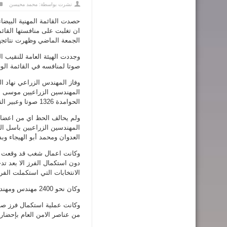
نشرت بواسطة:
محمد محيسن
حصدت القائمة المهنية البيضا
ان تغلبت على منافستها القائ
الجمعة الماضي وظهرت نتائجها 
صوتا لمنافسه في القائمة الوط
الحوامدة 1326 صوتا وعبير التميمي 1187 صوتا ومحمد الطوالبة 1389 صوتا وهنادي سعيد 1165 صوتا.
ولم يحالف الحظ اي من اعضاء 
المهندسين الزراعيين باسل ال
العدوان ومحمد أبو الهيجاء وب
وكانت اعمال شغب قد وقعت خل
دون استكمال الفرز الا بعد ت
الانتخابات التي استكملت الفر
وكان نحو 2400 مهندس ومهندسة زراعية قد شاركوا في الانتخابات من اصل 5612 مهندسا يحق لهم التصويت.
وكانت عملية استكمال فرز صنا
من عناصر الامن العام بإحضار