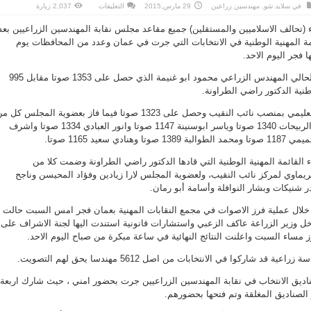
على
في
سلايد شو
,
مهندسين زراعين
29 مارس,2015
التعليقات
2,037 زيارة
بيضاء
الزراعيين
ء (تحالف الاسلاميين والمستقلين) جميع مقاعد مجلس نقابة المهندسين الزراعيين بعد
تحصد
كافة
مة المهنية الوطنية في الانتخابات التي جرت في عمان وعدد من المحافظات يوم
مقاعد
مجلس
فجر اليوم الاحد.
النقابة
مغلقة
وجددت الهيئة العامة للنقيب الحالي المهندس الزراعي محمود ابو غنيمة الذي حصل على 1353 صوتا مقابل 995
نية الدكتور راضي الطراونة.
وفاز المهندس الزراعي نهاد العليمي بمنصب نائب النقيب وحصل على 1323 صوتا فيما فاز بعضوية المجلس كل 
المهندسين الزراعيين موسى الربيحات 1340 صوتا وياسر ابوسنينة 1147 صوتا وانور العبادي 1334 صوتا واشرف
القائمة المهنية الوطنية التي قادها الدكتور راضي الطراونة وضمت كلا من
ريماوي لمركز نائب النقيب، ولعضوية المجلس لارا زيادين وفؤاد المحيسن وناجح
در شنيكات وبشار النوافلة وأسامة أبو رمان.
ال عملية فرز الاصوات في مجمع النقابات المهنية بعمان فجر امس السبت حالت
دخل وزير الزراعة عاكف الزعبي واستشارات قانونية استندت اليها لجنة الاشراف على
ز مساء السبت واعلنت النتائج النهائية في ساعة مبكرة من صباح اليوم الاحد.
ديق الانتخاب في نقابة المهندسين الزراعيين جرت بحضور امني ، حيث شارك اربعة
 الصناديق المغلقة وتم فتحها بحضورهم.