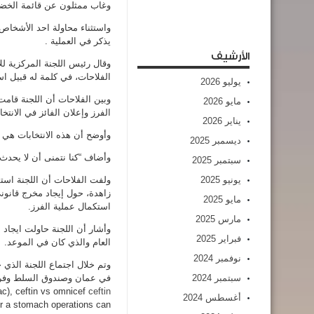
وغاب ممثلون عن قائمة الخضرا
واستثناء محاولة احد الأشخاص
يذكر في العملية .
الأرشيف
وقال رئيس اللجنة المركزية ل
الفلاحات، في كلمة له قبيل اس
يوليو 2026
وبين الفلاحات أن اللجنة قامت
مايو 2026
الفرز وإعلان الفائز في الانتخ
يناير 2026
وأوضح أن هذه الانتخابات هي ا
ديسمبر 2025
وأضاف “كنا نتمنى أن لا يحدث
سبتمبر 2025
يونيو 2025
ولفت الفلاحات أن اللجنة اس
زاهدة، حول إيجاد مخرج قانو
مايو 2025
استكمال عملية الفرز.
مارس 2025
وأشار أن اللجنة حاولت ايجاد ن
فبراير 2025
العام والذي كان في الموعد.
نوفمبر 2024
وتم خلال اجتماع اللجنة الذي
سبتمبر 2024
ac), ceftin vs omnicef
ceftin
أغسطس 2024
er a stomach operations can