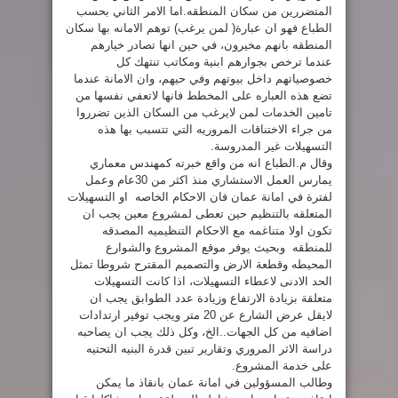
المتضررين من سكان المنطقه.اما الامر الثاني بحسب
الطباع فهو ان عبارة( لمن يرغب) توهم الامانه بها سكان
المنطقه بانهم مخيرون، في حين انها تصادر خيارهم
عندما ترخص بجوارهم ابنية ومكاتب تنتهك كل
خصوصياتهم داخل بيوتهم وفي حيهم، وان الامانة عندما
تضع هذه العباره على المخطط فانها لاتعفي نفسها من
تامين الخدمات لمن لايرغب من السكان الذين تضرروا
من جراء الاختناقات المروريه التي تتسبب بها هذه
التسهيلات غير المدروسة.
وقال م.الطباع انه من واقع خبرته كمهندس معماري
يمارس العمل الاستشاري منذ اكثر من 30عام وعمل
لفترة في امانة عمان فان الاحكام الخاصه او التسهيلات
المتعلقه بالتنظيم حين تعطى لمشروع معين يجب ان
تكون اولا متناغمه مع الاحكام التنظيميه المصدقه
للمنطقه وبحيث يوفر موقع المشروع والشوارع
المحيطه وقطعة الارض والتصميم المقترح شروطا تمثل
الحد الادنى لاعطاء التسهيلات، اذا كانت التسهيلات
متعلقة بزيادة الارتفاع وزيادة عدد الطوابق يجب ان
لايقل عرض الشارع عن 20 متر ويجب توفير ارتدادات
اضافيه من كل الجهات..الخ، وكل ذلك يجب ان يصاحبه
دراسة الاثر المروري وتقارير تبين قدرة البنيه التحتيه
على خدمة المشروع.
وطالب المسؤولين في امانة عمان بانقاذ ما يمكن