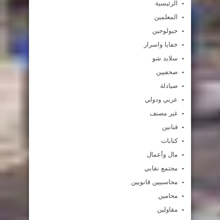
الرئيسية
المعلمين
جيولوجين
خفايا واسرار
سلايد شو
صحفيين
صيادلة
عربي ودولي
غير مصنف
فنانين
كتابات
مال وأعمال
مجتمع نقابي
محاسبيين قانويين
محامين
مقاولين