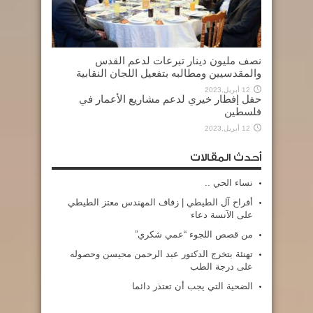
نصف مليون دينار تبرعات لدعم القدس
والمقدسيين ومطالبه بتفعيل اللجان النقابية
12 أبريل,2023
حفل إفطار خيري لدعم مشاريع الأعمار في
فلسطين
12 أبريل,2023
أحدث المقالات
نساء الحي ..
أفراح آل الطيطي | زفاف المهندس معتز الطيطي
على الآنسة دعاء
من قصص اللجوء “عمي شكري”
تهنئة بتخرج الدكتور عبد الرحمن محيسن وحصوله
على درجة الطب
الضحية التي يجب أن تعتذر دائما