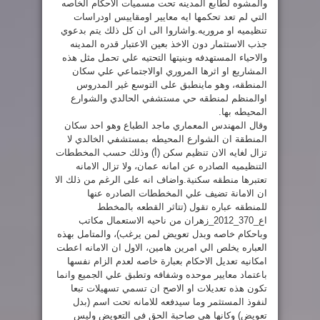
والمشوه لطابع المدينه تحت مسميات الاحكام الخاصه
التي لم تعد تحكمها ايه معايير اومقاييس اودراسات
تنظيميه او مروريه.واشاروا الى ان كل ذلك يتم بدعوي
جذب الاستثمار دون الاخذ بعين الاعتبار قدره المدينه
والاحياء المستهدفه وبنيتها التحتيه علي تحمل مثل هذه
المشاريع او اثرها المروري اوالاجتماعي علي سكان
المنطقه، وهو ماينطبق على التوسع غير المدروس
اوالمنظم لمنطقه حي مستشفي الحالدي والشوارع
المحيطه بها.
وقال المهندس المعماري ماجد الطباع وهو احد سكان
المنطقة ان الشوارع المحيطه بمستشفي الخالدي لا
تزال لغايه الان تنظيم سكن (أ) وذلك حسب المخططات
التنظيميه الصادره عن امانه عمان، ولا تزال الامانه
تعتبرها منطقه سكنية.واضاف انه على الرغم من ذلك الا
ان الامانة تضيف علي المخططات الصادره عنها
للمنطقه عباره تقول (تتاثر القطعه بالمخطط
اع_370_2012_زهران من ناحيه الاستعمال مكاتب
وباحكام خاصه وبدل تعويض لمن يرغب)، والمتامل بهذه
العباره يخلص الي امرين هامين، الاول ان الامانه اعطت
امكانيه تعديل الاحكام بعبارة خاصه لعدم الزام نفسها
باعتماد معايير موحده وشفافه وتطبق علي الجميع وانما
تكون هذه تعديلات او الاصح ان تسمي تسهيلات تبعا
لنفوذ المستثمر وما سيدفعه للامانه تحت اسم (بدل
تعويض) وكانها هي صاحبة الحق في التعويض وليس