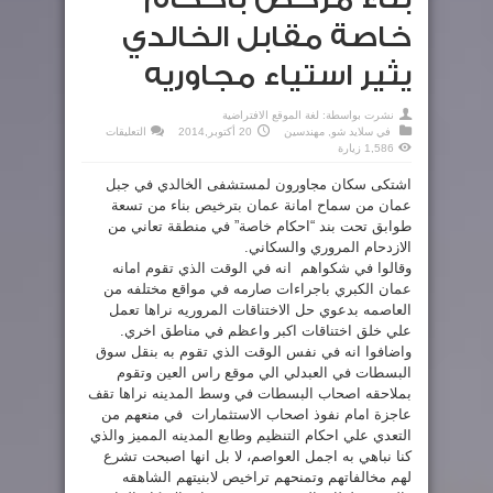
خاصة مقابل الخالدي
يثير استياء مجاوريه
نشرت بواسطة:
لغة الموقع الافتراضية
على
في
سلايد شو
,
مهندسين
20 أكتوبر,2014
التعليقات
بناء
1,586 زيارة
مرخص
باحكام
خاصة
اشتكى سكان مجاورون لمستشفى الخالدي في جبل
مقابل
عمان من سماح امانة عمان بترخيص بناء من تسعة
الخالدي
يثير
طوابق تحت بند “احكام خاصة” في منطقة تعاني من
استياء
مجاوريه
الازدحام المروري والسكاني.
مغلقة
وقالوا في شكواهم انه في الوقت الذي تقوم امانه
عمان الكبري باجراءات صارمه في مواقع مختلفه من
العاصمه بدعوي حل الاختناقات المروريه نراها تعمل
علي خلق اختناقات اكبر واعظم في مناطق اخري.
واضافوا انه في نفس الوقت الذي تقوم به بنقل سوق
البسطات في العبدلي الي موقع راس العين وتقوم
بملاحقه اصحاب البسطات في وسط المدينه نراها تقف
عاجزة امام نفوذ اصحاب الاستثمارات في منعهم من
التعدي علي احكام التنظيم وطابع المدينه المميز والذي
كنا نباهي به اجمل العواصم، لا بل انها اصبحت تشرع
لهم مخالفاتهم وتمنحهم تراخيص لابنيتهم الشاهقه