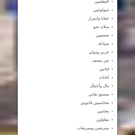
المعلمين
جيولوجين
خفايا واسرار
سلايد شو
صحفيين
صيادلة
عربي ودولي
غير مصنف
فنانين
كتابات
مال وأعمال
مجتمع نقابي
محاسبيين قانويين
محامين
مقاولين
ممرضين وممرضات