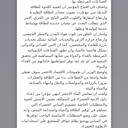
الصناعات المرتبطة بها.
واضاف في افتتاح المؤتمر ان اهمية اللجوء للطاقة
البديلة تبرز مع قرب نضوب مصادر الطاقة التقليدية
وارتفاع اسعارها والتلوث الكبير الناتج عن الحرق، الامر
الذي يتطلب البحث عن مصادر جديدة للطاقة ووسائط
حديثة لتوليدها ونقلها.
واشار ان القلق من تلوث هواء المدن والمطر الحمضي
وارتفاع حرارة الارض والتحديات المائية تشكل تحديات
بارزة للعلماء والمختصين، كما ان الامن الغذائي والدوائي
يشكل هاجسا عالميا، وان تطور الصناعات الكيميائية
المرتبطة بالغذاء والدواء من شأنها المساهمة في تحقيق
التنمية في اي بلد لما يوفر لمواطنيها حاجاتهم من الغذاء
والدواء.
واوضح الوزير ان طموحات الاقتصاد الاخضر سوف تغطي
طيفا واسعا من القطاعات بدء من الطاقة والعقارات
مرورا بالزراعة والمواصلات والنقل وانتهاء بالصناعة
والمياه والبيئة.
ولفت ان مجلس البناء الاخضر انتهى مؤخرا من اعداد
دليل الابنية الخضراء في المملكة، تضمن الاسس الفنية
والمتطلبات الخاصة بتصميم المباني الخضراء التي
تساهم في توفير الطاقة والمياه واستدامة المبنى، وانه
يعمل على وضع المتطلبات الاساسية الواجب توافرها
في المباني ووضع نظام حوافز للتشجيع على استخدامات
الانظمة الخضراء.