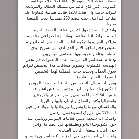
يشكل الاناث 57% منهم اي مايعادل 4 الاف مهندسة
كيماوية، الامر الذي فاقم من مشكلة البطالة والمرشحة
للتزايد خاصة وان هناك 1200 طالب هندسة كيماوية على
مقاعد الدراسة، حيث ينضم 250 مهندسا جديدا للشعبة
سنويا.
واضاف انه بعد دخول الاردن اتفاقية السوق الحرة
العالمية وانكفاء الصناعة الوطنية وتراجعها في منافسة
مثيلاتها العربية والتركية، اغلقت العديد من المصانع وتم
تقليص حجم انتاجها الامر الذي ادى الى تسريح ايدي
عاملة مؤهلة ومدربة بينها مهندسين كيماويين.
ودعا م.بسطامي الى ترشيد اعداد المقبولات في تخص
الهندسة الكيماوية، وتطوير مساقات هذا التخصص لتوائم
سوق العمل، وتحديد حاجة المملكة لهذا التخصص
للسنوات العشر القادمة.
ومن ناحيته قال نائب رئيس اللجنة التحضيرية للمؤتمر
الدكتور زياد ابوالرب ان المؤتمر سيناقش 44 ورقة
علمية، 84% منها لمحاضرين من الجزائر والارجنتين
واستراليا وكندا والعراق واليابان وليبيا وماليزيا
والباكستان ورومانيا وسوريا وبريطانيا وامريكا، في حين
ان 16% من الاوراق لممهندسين اردنيين.
واضاف انه ستعقد ضمن فعاليات المؤتمر ورشتي عمل
حول تكنولوجيا النانو وتطبيقاتها في الصناعة، واخرى
حول انتاج واستغلال الزيت الصخري.
ولفت الى انه سيكون في المؤتمر 6 محاضرين رئيسيين