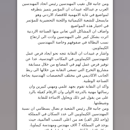
ومن جانبه قال نقيب المهندسين رئيس اتحاد المهندسين
العرب م.عبدالله عبيدات ان المؤتمر يتميز بتطرقه
لمواضيع في غاية الامهمية للاقتصاد الاردني وهو
مايسجل للشعبة الكيميائية واللجنة التحضيرية للمؤتمر
في اختيار هذه المواضيع.
واضاف ان المشاكل التي تعاني منها الصناعة الاردنية
اثرت بشكل كبير على المهندسين وادت الى ارتفاع
نسب البطالة في صفوفهم وخاصة المهندسين
الكيماويين.
واشار م.عبيدات ان النقابة تتجه نحو ايجاد فرص عمل
للمهندسين الكيماويين في المكاتب الهندسية، عدا عن
توفير فرص عمل لهم في المصانع من خلال مسابقة
مشاريع التخرج التي تسعى النقابة من خلالها الى ربط
الجانب الاكاديمي في مختلف التخصصات الهندسية بحاجة
الصناعة الوطنية.
واكد ان النقابة تقوم بجهد علمي ومهني كبيرين وان
رسالتها مهنية بالدرجة الاولى وان الارقام كفيلة بالرد
على من يقول غير ذلك ويحاول الاساءة للنقابة
وشيطنتها.
ومن جانبه قال رئيس الشعبة م.نضال بسطامي ان نسبة
المهندسين الكيماويين الى عدد السكان في المملكة
(واحد لكل الف) تعد من اعلى النسب العالمية، حيث
يوجد في المملكة 7 الاف مهندس ومهندسة كيماويا،