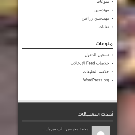
منوعات
مهندسين
مهندسين زراعين
نقابات
منوعات
تسجيل الدخول
خلاصات Feed الإدخالات
خلاصة التعليقات
WordPress.org
أحدث التعليقات
محمد محيسن: الف مبروك...