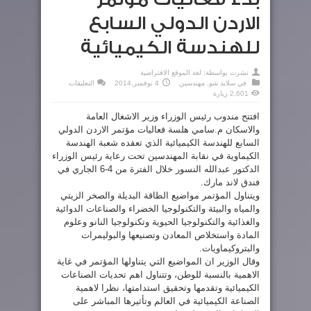
الاردن الدولي السابع
للهندسة الكيميائية
نشرت بواسطة:
لغة الموقع الافتراضية
على
في
سلايد شو
,
مهندسين
4 نوفمبر,2014
التعليقات
بدء
2,601 زيارة
فعاليات
مؤتمر
الاردن
افتتح مندوب رئيس الوزراء وزير الاشغال العامة
الدولي
والاسكان م.سامي هلسة فعاليات مؤتمر الاردن الدولي
السابع
للهندسة
السابع للهندسة الكيميائية الذي تعقده شعبة الهندسة
الكيميائية
مغلقة
الكيماوية في نقابة المهندسين تحت رعاية رئيس الوزراء
الدكتور عبدالله النسور خلال الفترة من 4-6 الجاري في
فندق لاند مارك.
ويتناول المؤتمر مواضيع الطاقة البديلة والصخر الزيتي
والمياه والبيئة والتكنولوجيا الخضراء والصناعات الدوائية
والغذائية والتكنولوجيا الحيوية وتكنولوجيا النانو وعلوم
المادة واستخلاص المعادن وتصنيعها والبوليمرات
والبتروكيماويات.
وقال الوزير ان المواضيع التي يتناولها المؤتمر في غاية
الاهمية بالنسبة للوطن، وتتناول اهم تحديات الصناعات
الكيميائية وتقدمها وتحقيق استدامتها، نظرا لاهمية
الصناعة الكيميائية في العالم وتأثيرها المباشر على