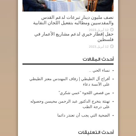
نصف مليون دينار تبرعات لدعم القدس
والمقدسيين ومطالبه بتفعيل اللجان النقابية
12 أبريل,2023
حفل إفطار خيري لدعم مشاريع الأعمار في
فلسطين
12 أبريل,2023
أحدث المقالات
نساء الحي ..
أفراح آل الطيطي | زفاف المهندس معتز الطيطي
على الآنسة دعاء
من قصص اللجوء “عمي شكري”
تهنئة بتخرج الدكتور عبد الرحمن محيسن وحصوله
على درجة الطب
الضحية التي يجب أن تعتذر دائما
أحدث التعليقات